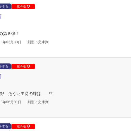
をする
電子版
者
の第６弾！
3年03月30日
判型：文庫判
をする
電子版
者
! 危うい主従の絆は――!?
3年08月01日
判型：文庫判
をする
電子版