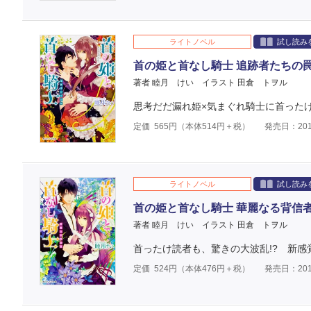
ライトノベル
試し読み
首の姫と首なし騎士 追跡者たちの
著者 睦月 けい
イラスト 田倉 トヲル
思考だだ漏れ姫×気まぐれ騎士に首ったけ
定価
565
円（本体
514
円＋税）
発売日：201
ライトノベル
試し読み
首の姫と首なし騎士 華麗なる背信
著者 睦月 けい
イラスト 田倉 トヲル
首ったけ読者も、驚きの大波乱!? 新感
定価
524
円（本体
476
円＋税）
発売日：201