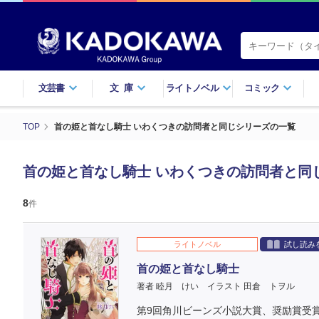
文芸書
文庫
ライトノベル
コミック
TOP
首の姫と首なし騎士 いわくつきの訪問者と同じシリーズの一覧
首の姫と首なし騎士 いわくつきの訪問者と同
8
件
ライトノベル
試し読み
首の姫と首なし騎士
著者 睦月 けい
イラスト 田倉 トヲル
第9回角川ビーンズ小説大賞、奨励賞受