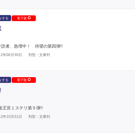
をする
電子版
罠
読者、急増中！ 待望の第四弾!!
2年06月30日
判型：文庫判
をする
電子版
者
覚王宮ミステリ第５弾!!
2年10月31日
判型：文庫判