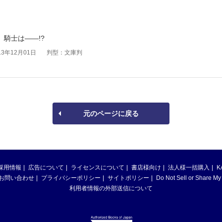
、騎士は――!?
3年12月01日
判型：文庫判
元のページに戻る
採用情報
広告について
ライセンスについて
書店様向け
法人様一括購入
K
お問い合わせ
プライバシーポリシー
サイトポリシー
Do Not Sell or Share My
利用者情報の外部送信について