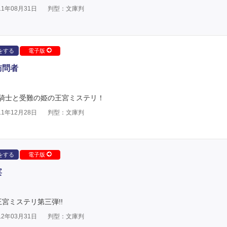
1年08月31日
判型：文庫判
をする
電子版
訪問者
騎士と受難の姫の王宮ミステリ！
1年12月28日
判型：文庫判
をする
電子版
宴
宮ミステリ第三弾!!
2年03月31日
判型：文庫判