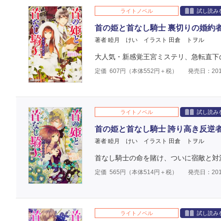
ライトノベル
試し読み
首の姫と首なし騎士 裏切りの婚約
著者 睦月 けい
イラスト 田倉 トヲル
大人気・新感覚王宮ミステリ、急転直下
定価
607
円（本体
552
円＋税）
発売日：201
ライトノベル
試し読み
首の姫と首なし騎士 誇り高き反逆
著者 睦月 けい
イラスト 田倉 トヲル
首なし騎士の命を賭け、ついに宿敵と対決
定価
565
円（本体
514
円＋税）
発売日：201
ライトノベル
試し読み