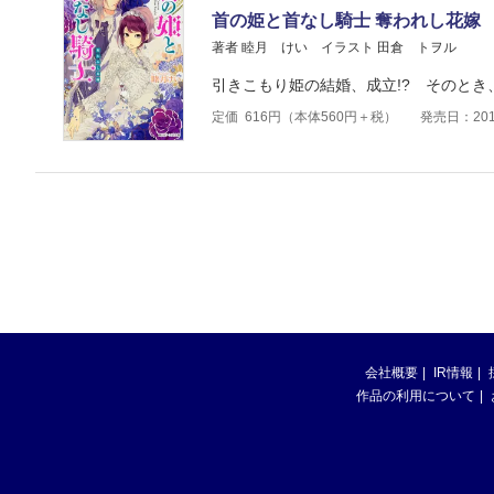
首の姫と首なし騎士 奪われし花嫁
著者 睦月 けい
イラスト 田倉 トヲル
引きこもり姫の結婚、成立!? そのとき
定価
616
円（本体
560
円＋税）
発売日：201
会社概要
IR情報
作品の利用について