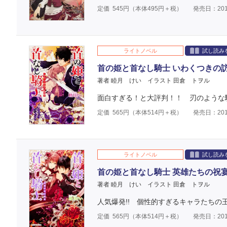
定価
545
円（本体
495
円＋税）
発売日：201
ライトノベル
試し読み
首の姫と首なし騎士 いわくつきの
著者 睦月 けい
イラスト 田倉 トヲル
面白すぎる！と大評判！！ 刃のような
定価
565
円（本体
514
円＋税）
発売日：201
ライトノベル
試し読み
首の姫と首なし騎士 英雄たちの祝
著者 睦月 けい
イラスト 田倉 トヲル
人気爆発!! 個性的すぎるキャラたちの王
定価
565
円（本体
514
円＋税）
発売日：201