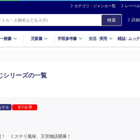
カテゴリ・ジャンル一覧
レーベル
検索
詳細
一般書
児童書
学習参考書
生活
実用
雑誌
ムック
・
・
じシリーズの一覧
をする
電子版
賞！ ミステリ風味、王宮物語開幕！