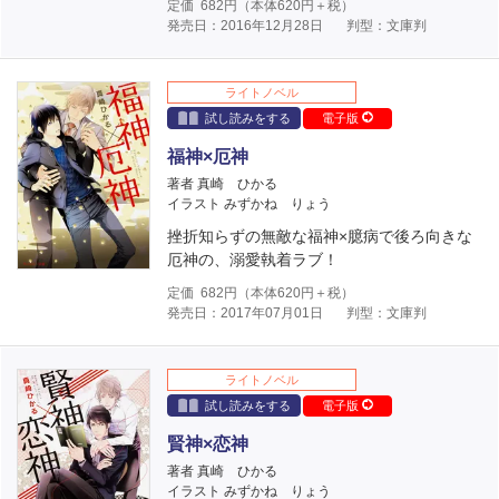
定価
682
円（本体
620
円＋税）
発売日：2016年12月28日
判型：文庫判
ライトノベル
試し読みをする
電子版
福神×厄神
著者 真崎 ひかる
イラスト みずかね りょう
挫折知らずの無敵な福神×臆病で後ろ向きな
厄神の、溺愛執着ラブ！
定価
682
円（本体
620
円＋税）
発売日：2017年07月01日
判型：文庫判
ライトノベル
試し読みをする
電子版
賢神×恋神
著者 真崎 ひかる
イラスト みずかね りょう