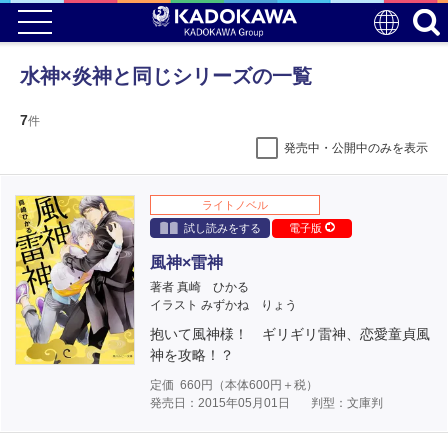
水神×炎神と同じシリーズの一覧
7
件
発売中・公開中のみを表示
ライトノベル
試し読みをする
電子版
風神×雷神
著者 真崎 ひかる
イラスト みずかね りょう
抱いて風神様！ ギリギリ雷神、恋愛童貞風
神を攻略！？
定価
660
円（本体
600
円＋税）
発売日：2015年05月01日
判型：文庫判