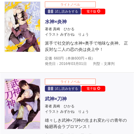
ライトノベル
試し読みをする
電子版
水神×炎神
著者 真崎 ひかる
イラスト みずかね りょう
派手で社交的な水神×奥手で地味な炎神。 正
反対な二人の恋の炎は炎上中！
定価
660
円（本体
600
円＋税）
発売日：2016年03月01日
判型：文庫判
ライトノベル
試し読みをする
電子版
武神×刀神
著者 真崎 ひかる
イラスト みずかね りょう
雄々しき武神×刀神の生まれ変わりの青年の
輪廻再会ラブロマンス！