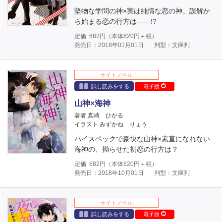
堅物な学問の神×実は純情な恋の神。誤解か
ら始まる恋の行方は――!?
定価
682
円（本体
620
円＋税）
発売日：2018年01月01日
判型：文庫判
ライトノベル
試し読みをする
電子版
山神×海神
著者 真崎 ひかる
イラスト みずかね りょう
ハイスペックで豪快な山神×素直になれない
海神の、拗らせた初恋の行方は？
定価
682
円（本体
620
円＋税）
発売日：2018年10月01日
判型：文庫判
ライトノベル
試し読みをする
電子版