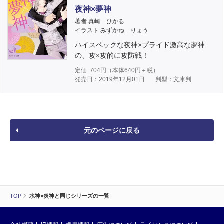
夜神×夢神
著者 真崎 ひかる
イラスト みずかね りょう
ハイスペックな夜神×プライド激高な夢神
の、攻×攻的に攻防戦！
定価
704
円（本体
640
円＋税）
発売日：2019年12月01日
判型：文庫判
元のページに戻る
TOP
水神×炎神と同じシリーズの一覧