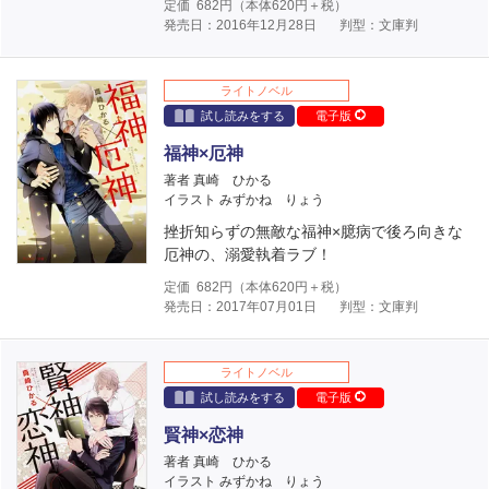
定価
682
円（本体
620
円＋税）
発売日：2016年12月28日
判型：文庫判
ライトノベル
試し読みをする
電子版
福神×厄神
著者 真崎 ひかる
イラスト みずかね りょう
挫折知らずの無敵な福神×臆病で後ろ向きな
厄神の、溺愛執着ラブ！
定価
682
円（本体
620
円＋税）
発売日：2017年07月01日
判型：文庫判
ライトノベル
試し読みをする
電子版
賢神×恋神
著者 真崎 ひかる
イラスト みずかね りょう