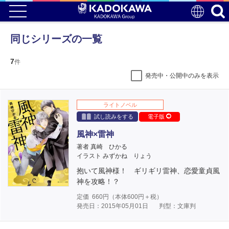
同じシリーズの一覧
7
件
発売中・公開中のみを表示
ライトノベル
試し読みをする
電子版
風神×雷神
著者 真崎 ひかる
イラスト みずかね りょう
抱いて風神様！ ギリギリ雷神、恋愛童貞風
神を攻略！？
定価
660
円（本体
600
円＋税）
発売日：2015年05月01日
判型：文庫判