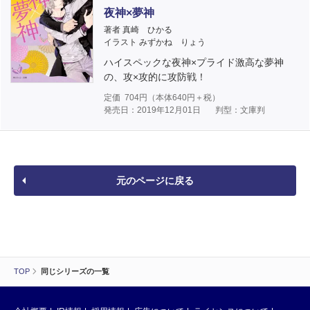
夜神×夢神
著者 真崎 ひかる
イラスト みずかね りょう
ハイスペックな夜神×プライド激高な夢神
の、攻×攻的に攻防戦！
定価
704
円（本体
640
円＋税）
発売日：2019年12月01日
判型：文庫判
元のページに戻る
TOP
同じシリーズの一覧