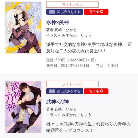
ライトノベル
試し読みをする
電子版
水神×炎神
著者 真崎 ひかる
イラスト みずかね りょう
派手で社交的な水神×奥手で地味な炎神。 正
反対な二人の恋の炎は炎上中！
定価
660
円（本体
600
円＋税）
発売日：2016年03月01日
判型：文庫判
ライトノベル
試し読みをする
電子版
武神×刀神
著者 真崎 ひかる
イラスト みずかね りょう
雄々しき武神×刀神の生まれ変わりの青年の
輪廻再会ラブロマンス！