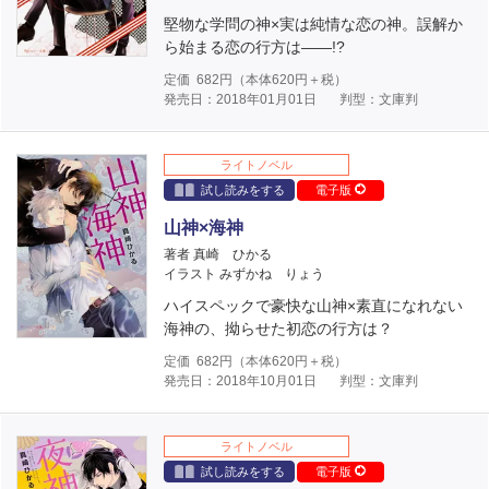
堅物な学問の神×実は純情な恋の神。誤解か
ら始まる恋の行方は――!?
定価
682
円（本体
620
円＋税）
発売日：2018年01月01日
判型：文庫判
ライトノベル
試し読みをする
電子版
山神×海神
著者 真崎 ひかる
イラスト みずかね りょう
ハイスペックで豪快な山神×素直になれない
海神の、拗らせた初恋の行方は？
定価
682
円（本体
620
円＋税）
発売日：2018年10月01日
判型：文庫判
ライトノベル
試し読みをする
電子版