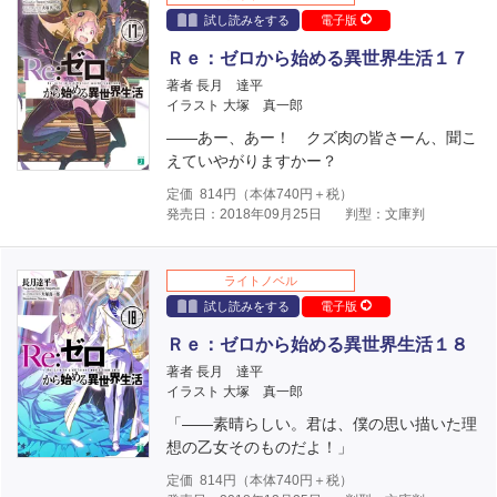
試し読みをする
電子版
Ｒｅ：ゼロから始める異世界生活１７
著者 長月 達平
イラスト 大塚 真一郎
――あー、あー！ クズ肉の皆さーん、聞こ
えていやがりますかー？
定価
814
円（本体
740
円＋税）
発売日：2018年09月25日
判型：文庫判
ライトノベル
試し読みをする
電子版
Ｒｅ：ゼロから始める異世界生活１８
著者 長月 達平
イラスト 大塚 真一郎
「――素晴らしい。君は、僕の思い描いた理
想の乙女そのものだよ！」
定価
814
円（本体
740
円＋税）