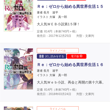
Ｒｅ：ゼロから始める異世界生活１５
著者 長月 達平
イラスト 大塚 真一郎
大人気ＷＥＢ小説第1５弾！
定価
814
円（本体
740
円＋税）
発売日：2017年12月25日
判型：文庫判
ライトノベル
試し読みをする
電子版
Ｒｅ：ゼロから始める異世界生活１６
著者 長月 達平
イラスト 大塚 真一郎
大人気Ｗｅｂ小説、再会と再開の第十六幕。
定価
814
円（本体
740
円＋税）
発売日：2018年03月24日
判型：文庫判
ライトノベル