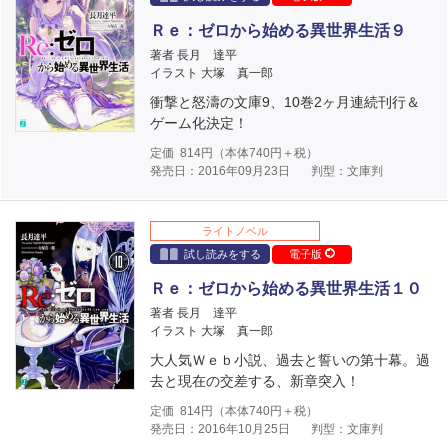
Ｒｅ：ゼロから始める異世界生活９
著者 長月 達平
イラスト 大塚 真一郎
衝撃と怒濤の文庫9、10巻2ヶ月連続刊行＆
ゲーム化決定！
定価
814
円（本体
740
円＋税）
発売日：2016年09月23日
判型：文庫判
ライトノベル
試し読みをする
電子版
Ｒｅ：ゼロから始める異世界生活１０
著者 長月 達平
イラスト 大塚 真一郎
大人気Ｗｅｂ小説、過去と誓いの第十幕。過
去と現在の交差する、新章突入！
定価
814
円（本体
740
円＋税）
発売日：2016年10月25日
判型：文庫判