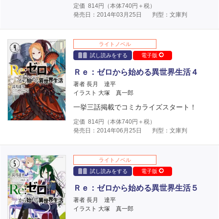
定価
814
円（本体
740
円＋税）
発売日：2014年03月25日
判型：文庫判
ライトノベル
試し読みをする
電子版
Ｒｅ：ゼロから始める異世界生活４
著者 長月 達平
イラスト 大塚 真一郎
一挙三話掲載でコミカライズスタート！
定価
814
円（本体
740
円＋税）
発売日：2014年06月25日
判型：文庫判
ライトノベル
試し読みをする
電子版
Ｒｅ：ゼロから始める異世界生活５
著者 長月 達平
イラスト 大塚 真一郎