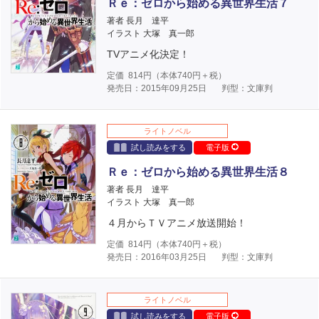
Ｒｅ：ゼロから始める異世界生活７
著者 長月 達平
イラスト 大塚 真一郎
TVアニメ化決定！
定価
814
円（本体
740
円＋税）
発売日：2015年09月25日
判型：文庫判
ライトノベル
試し読みをする
電子版
Ｒｅ：ゼロから始める異世界生活８
著者 長月 達平
イラスト 大塚 真一郎
４月からＴＶアニメ放送開始！
定価
814
円（本体
740
円＋税）
発売日：2016年03月25日
判型：文庫判
ライトノベル
試し読みをする
電子版