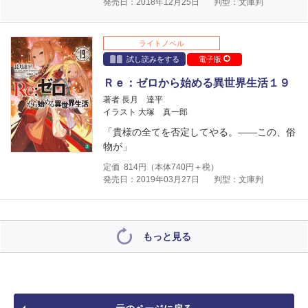
発売日：2018年12月25日
判型：文庫判
ライトノベル
試し読みをする
電子版
Ｒｅ：ゼロから始める異世界生活１９
著者 長月 達平
イラスト 大塚 真一郎
「貴様の全てを否定してやる。――この、俗
物が」
定価
814
円（本体
740
円＋税）
発売日：2019年03月27日
判型：文庫判
もっと見る