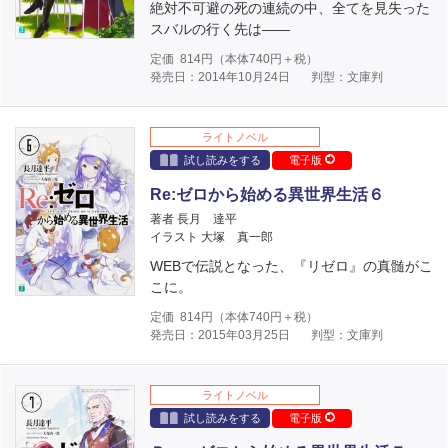
絶対不可避の死の連続の中、全てを見失った
スバルの行く先は――
定価
814
円（本体
740
円＋税）
発売日：2014年10月24日
判型：文庫判
ライトノベル
試し読みをする
電子版
Re:ゼロから始める異世界生活６
著者 長月 達平
イラスト 大塚 真一郎
WEBで伝説となった、『リゼロ』の真髄がこ
こに。
定価
814
円（本体
740
円＋税）
発売日：2015年03月25日
判型：文庫判
ライトノベル
試し読みをする
電子版