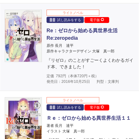
ライトノベル
試し読みをする
電子版
Re：ゼロから始める異世界生活
Re:zeropedia
原作 長月 達平
原作キャラクターデザイン 大塚 真一郎
『リゼロ』のことがすごーくよくわかるガイ
ド本、できました！
定価
792
円（本体
720
円＋税）
発売日：2016年10月25日
判型：文庫判
ライトノベル
試し読みをする
電子版
Ｒｅ：ゼロから始める異世界生活１１
著者 長月 達平
イラスト 大塚 真一郎