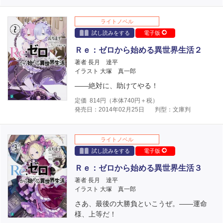
ライトノベル
試し読みをする
電子版
Ｒｅ：ゼロから始める異世界生活２
著者 長月 達平
イラスト 大塚 真一郎
――絶対に、助けてやる！
定価
814
円（本体
740
円＋税）
発売日：2014年02月25日
判型：文庫判
ライトノベル
試し読みをする
電子版
Ｒｅ：ゼロから始める異世界生活３
著者 長月 達平
イラスト 大塚 真一郎
さあ、最後の大勝負といこうぜ。――運命
様、上等だ！