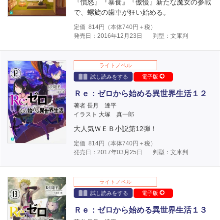
『憤怒』『暴食』『傲慢』新たな魔女の参戦
で、螺旋の歯車が狂い始める。
定価
814
円（本体
740
円＋税）
発売日：2016年12月23日
判型：文庫判
ライトノベル
試し読みをする
電子版
Ｒｅ：ゼロから始める異世界生活１２
著者 長月 達平
イラスト 大塚 真一郎
大人気ＷＥＢ小説第12弾！
定価
814
円（本体
740
円＋税）
発売日：2017年03月25日
判型：文庫判
ライトノベル
試し読みをする
電子版
Ｒｅ：ゼロから始める異世界生活１３