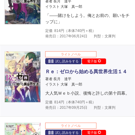
著者 長月 達平
イラスト 大塚 真一郎
「――賭けをしよう。俺とお前の、願いをチ
ップに」
定価
814
円（本体
740
円＋税）
発売日：2017年06月24日
判型：文庫判
ライトノベル
試し読みをする
電子版
Ｒｅ：ゼロから始める異世界生活１４
著者 長月 達平
イラスト 大塚 真一郎
大人気Ｗｅｂ小説、後悔と許しの第十四幕。
定価
814
円（本体
740
円＋税）
発売日：2017年09月25日
判型：文庫判
ライトノベル
試し読みをする
電子版