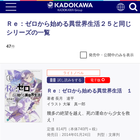
Ｒｅ：ゼロから始める異世界生活２５と同じ
シリーズの一覧
47
件
発売中・公開中のみを表示
ライトノベル
試し読みをする
電子版
Ｒｅ：ゼロから始める異世界生活 １
著者 長月 達平
イラスト 大塚 真一郎
幾多の絶望を越え、死の運命から少女を救
え！
定価
814
円（本体
740
円＋税）
発売日：2014年01月24日
判型：文庫判