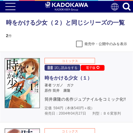
時をかける少女（２）と同じシリーズの一覧
2
件
発売中・公開中のみを表示
コミックス
試し読みをする
電子版
時をかける少女（１）
著者 ツガノ ガク
原作 筒井 康隆
筒井康隆の名作ジュブナイルをコミック化!!
定価
594
円（本体
540
円＋税）
発売日：2004年04月27日
判型：Ｂ６変形判
コミックス