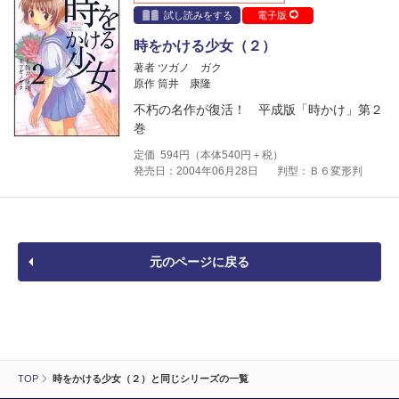
試し読みをする
電子版
時をかける少女（２）
著者 ツガノ ガク
原作 筒井 康隆
不朽の名作が復活！ 平成版「時かけ」第２
巻
定価
594
円（本体
540
円＋税）
発売日：2004年06月28日
判型：Ｂ６変形判
元のページに戻る
TOP
時をかける少女（２）と同じシリーズの一覧