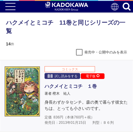
ハクメイとミコチ 11巻と同じシリーズの一
覧
14
件
発売中・公開中のみを表示
コミックス
試し読みをする
電子版
ハクメイとミコチ １巻
著者 樫木 祐人
身長わずか９センチ。森の奥で暮らす彼女た
ちは、とっても小さいのです。
定価
836
円（本体
760
円＋税）
発売日：2013年01月15日
判型：Ｂ６判