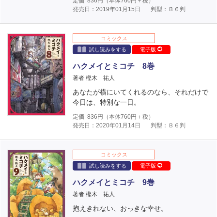
定価
836
円（本体
760
円＋税）
発売日：2019年01月15日
判型：Ｂ６判
コミックス
試し読みをする
電子版
ハクメイとミコチ 8巻
著者 樫木 祐人
あなたが横にいてくれるのなら、それだけで
今日は、特別な一日。
定価
836
円（本体
760
円＋税）
発売日：2020年01月14日
判型：Ｂ６判
コミックス
試し読みをする
電子版
ハクメイとミコチ 9巻
著者 樫木 祐人
抱えきれない、おっきな幸せ。