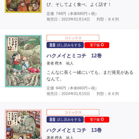
び、そしてよく食べ、よく話す！
定価
748
円（本体
680
円＋税）
発売日：2023年01月14日
判型：Ｂ６判
コミックス
試し読みをする
電子版
ハクメイとミコチ 12巻
著者 樫木 祐人
こんなに長く一緒にいても、まだ発見がある
なんて。
定価
946
円（本体
860
円＋税）
発売日：2024年01月15日
判型：Ｂ６判
コミックス
試し読みをする
電子版
ハクメイとミコチ 13巻
著者 樫木 祐人