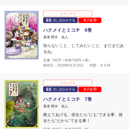
コミックス
試し読みをする
電子版
ハクメイとミコチ 6巻
著者 樫木 祐人
知らないこと、してみたいこと、まだまだあ
るね。
定価
792
円（本体
720
円＋税）
発売日：2018年01月15日
判型：Ｂ６判
コミックス
試し読みをする
電子版
ハクメイとミコチ 7巻
著者 樫木 祐人
教えてあげる。彼女たち“にも”できる事。彼
女たち“だから”できる事！