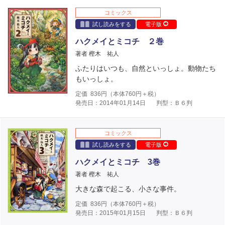
コミックス
試し読みをする
電子版
ハクメイとミコチ ２巻
著者 樫木 祐人
ふたりはいつも、自然といっしょ。動物たち
もいっしょ。
定価
836
円（本体
760
円＋税）
発売日：2014年01月14日
判型：Ｂ６判
コミックス
試し読みをする
電子版
ハクメイとミコチ 3巻
著者 樫木 祐人
大きな森で起こる、小さな事件。
定価
836
円（本体
760
円＋税）
発売日：2015年01月15日
判型：Ｂ６判