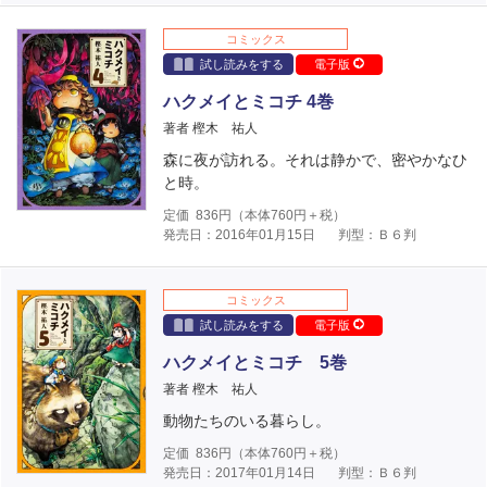
コミックス
試し読みをする
電子版
ハクメイとミコチ 4巻
著者 樫木 祐人
森に夜が訪れる。それは静かで、密やかなひ
と時。
定価
836
円（本体
760
円＋税）
発売日：2016年01月15日
判型：Ｂ６判
コミックス
試し読みをする
電子版
ハクメイとミコチ 5巻
著者 樫木 祐人
動物たちのいる暮らし。
定価
836
円（本体
760
円＋税）
発売日：2017年01月14日
判型：Ｂ６判