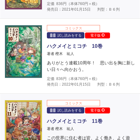
定価
836
円（本体
760
円＋税）
発売日：2021年01月15日
判型：Ｂ６判
コミックス
試し読みをする
電子版
ハクメイとミコチ 10巻
著者 樫木 祐人
ありがとう連載10周年！ 思い出を胸に新し
い日々へ向かおう。
定価
836
円（本体
760
円＋税）
発売日：2022年01月15日
判型：Ｂ６判
コミックス
試し読みをする
電子版
ハクメイとミコチ 11巻
著者 樫木 祐人
この世界に住む者は皆、よく働き、よく遊