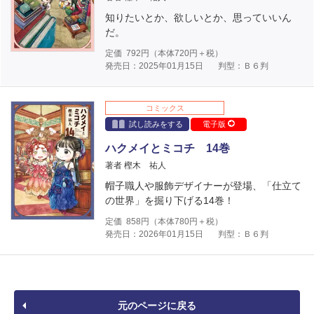
知りたいとか、欲しいとか、思っていいん
だ。
定価
792
円（本体
720
円＋税）
発売日：2025年01月15日
判型：Ｂ６判
コミックス
試し読みをする
電子版
ハクメイとミコチ 14巻
著者 樫木 祐人
帽子職人や服飾デザイナーが登場、「仕立て
の世界」を掘り下げる14巻！
定価
858
円（本体
780
円＋税）
発売日：2026年01月15日
判型：Ｂ６判
元のページに戻る