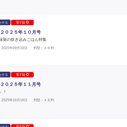
をする
電子版
２０２５年１０月号
味覚の炊き込みごはん特集
2025年09月16日
判型：ＡＢ判
をする
電子版
２０２５年１１月号
」！
2025年10月16日
判型：ＡＢ判
をする
電子版