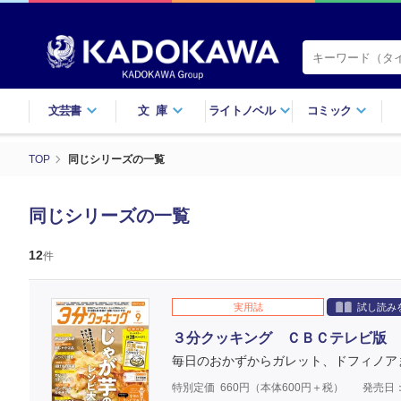
文芸書
文庫
ライトノベル
コミック
TOP
同じシリーズの一覧
同じシリーズの一覧
12
件
実用誌
試し読み
３分クッキング ＣＢＣテレビ版 
毎日のおかずからガレット、ドフィノア
特別定価
660
円（本体
600
円＋税）
発売日：