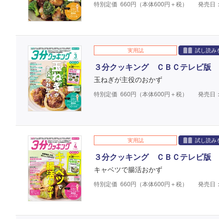
特別定価
660
円（本体
600
円＋税）
発売日：
実用誌
試し読み
３分クッキング ＣＢＣテレビ版 
玉ねぎが主役のおかず
特別定価
660
円（本体
600
円＋税）
発売日：
実用誌
試し読み
３分クッキング ＣＢＣテレビ版 
キャベツで腸活おかず
特別定価
660
円（本体
600
円＋税）
発売日：