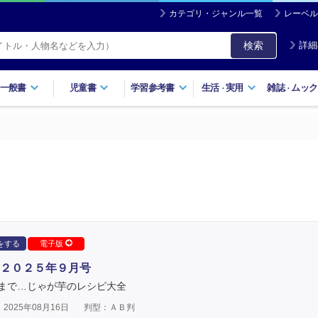
カテゴリ・ジャンル一覧
レーベル
検索
詳細
一般書
児童書
学習参考書
生活
実用
雑誌
ムック
・
・
をする
電子版
２０２５年９月号
まで…じゃが芋のレシピ大全
2025年08月16日
判型：ＡＢ判