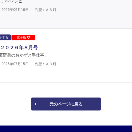
」87レシピ
2026年06月16日
判型：ＡＢ判
をする
電子版
２０２６年８月号
夏野菜のおかずと手仕事」
2026年07月15日
判型：ＡＢ判
元のページに戻る