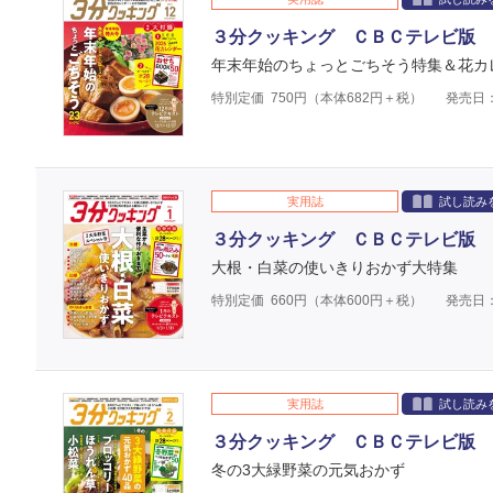
３分クッキング ＣＢＣテレビ版 
年末年始のちょっとごちそう特集＆花カ
特別定価
750
円（本体
682
円＋税）
発売日：
実用誌
試し読み
３分クッキング ＣＢＣテレビ版 
大根・白菜の使いきりおかず大特集
特別定価
660
円（本体
600
円＋税）
発売日：
実用誌
試し読み
３分クッキング ＣＢＣテレビ版 
冬の3大緑野菜の元気おかず