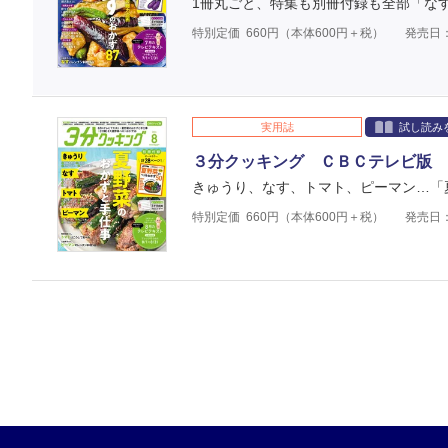
1冊丸ごと、特集も別冊付録も全部「なす
特別定価
660
円（本体
600
円＋税）
発売日：
実用誌
試し読み
３分クッキング ＣＢＣテレビ版 
きゅうり、なす、トマト、ピーマン…「
特別定価
660
円（本体
600
円＋税）
発売日：