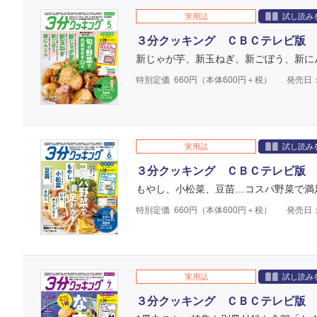
実用誌
試し読み
３分クッキング ＣＢＣテレビ版 
新じゃが芋、新玉ねぎ、新ごぼう、新に
特別定価
660
円（本体
600
円＋税）
発売日：
実用誌
試し読み
３分クッキング ＣＢＣテレビ版 
もやし、小松菜、豆苗…コスパ野菜で満
特別定価
660
円（本体
600
円＋税）
発売日：
実用誌
試し読み
３分クッキング ＣＢＣテレビ版 