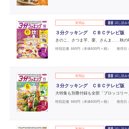
実用誌
試し読み
３分クッキング ＣＢＣテレビ版 
きのこ、さつま芋、栗、さんま……秋の
特別定価
660
円（本体
600
円＋税）
発売日：
実用誌
試し読み
３分クッキング ＣＢＣテレビ版 
大特集も別冊付録も全部「ブロッコリー
特別定価
660
円（本体
600
円＋税）
発売日：
実用誌
試し読み