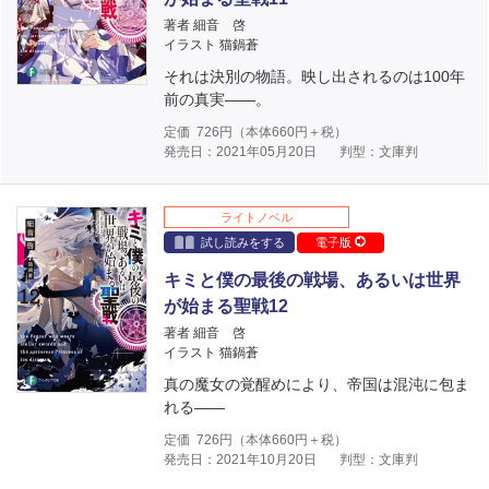
著者 細音 啓
イラスト 猫鍋蒼
それは決別の物語。映し出されるのは100年
前の真実――。
定価
726
円（本体
660
円＋税）
発売日：2021年05月20日
判型：文庫判
ライトノベル
試し読みをする
電子版
キミと僕の最後の戦場、あるいは世界
が始まる聖戦12
著者 細音 啓
イラスト 猫鍋蒼
真の魔女の覚醒めにより、帝国は混沌に包ま
れる――
定価
726
円（本体
660
円＋税）
発売日：2021年10月20日
判型：文庫判