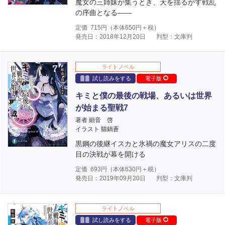
魔女の三姉妹が集うとき、天を揺るがす戦乱
の序曲となる――
定価
715
円（本体
650
円＋税）
発売日：2018年12月20日
判型：文庫判
ライトノベル
試し読みをする
電子版
キミと僕の最後の戦場、あるいは世界
が始まる聖戦7
著者 細音 啓
イラスト 猫鍋蒼
黒鋼の後継イスカと氷禍の魔女アリスの二度
目の決戦が幕を開ける
定価
693
円（本体
630
円＋税）
発売日：2019年09月20日
判型：文庫判
ライトノベル
試し読みをする
電子版