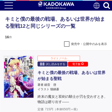
キミと僕の最後の戦場、あるいは世界が始ま
る聖戦12と同じシリーズの一覧
16
件
発売中・公開中のみを表示
ライトノベル
試し読みをする
電子版
キミと僕の最後の戦場、あるいは世界
が始まる聖戦
著者 細音 啓
イラスト 猫鍋蒼
終末の魔女と双剣の騎士が刃を交わすとき、
物語は廻り出す――
定価
715
円（本体
650
円＋税）