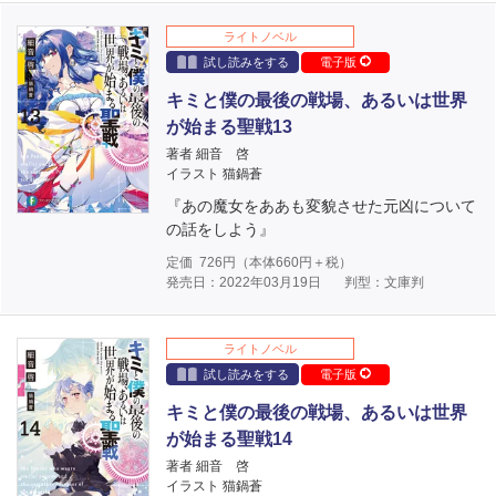
ライトノベル
試し読みをする
電子版
キミと僕の最後の戦場、あるいは世界
が始まる聖戦13
著者 細音 啓
イラスト 猫鍋蒼
『あの魔女をああも変貌させた元凶について
の話をしよう』
定価
726
円（本体
660
円＋税）
発売日：2022年03月19日
判型：文庫判
ライトノベル
試し読みをする
電子版
キミと僕の最後の戦場、あるいは世界
が始まる聖戦14
著者 細音 啓
イラスト 猫鍋蒼