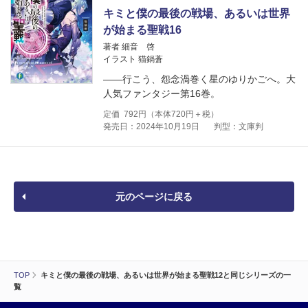
キミと僕の最後の戦場、あるいは世界
が始まる聖戦16
著者 細音 啓
イラスト 猫鍋蒼
――行こう、怨念渦巻く星のゆりかごへ。大
人気ファンタジー第16巻。
定価
792
円（本体
720
円＋税）
発売日：2024年10月19日
判型：文庫判
元のページに戻る
TOP
キミと僕の最後の戦場、あるいは世界が始まる聖戦12と同じシリーズの一
覧