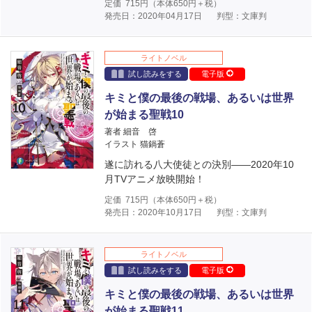
定価
715
円（本体
650
円＋税）
発売日：2020年04月17日
判型：文庫判
ライトノベル
試し読みをする
電子版
キミと僕の最後の戦場、あるいは世界
が始まる聖戦10
著者 細音 啓
イラスト 猫鍋蒼
遂に訪れる八大使徒との決別――2020年10
月TVアニメ放映開始！
定価
715
円（本体
650
円＋税）
発売日：2020年10月17日
判型：文庫判
ライトノベル
試し読みをする
電子版
キミと僕の最後の戦場、あるいは世界
が始まる聖戦11