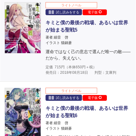
ライトノベル
試し読みをする
電子版
キミと僕の最後の戦場、あるいは世界
が始まる聖戦5
著者 細音 啓
イラスト 猫鍋蒼
運命ではなく己の意志で選んだ唯一の敵――
だから、失えない。
定価
715
円（本体
650
円＋税）
発売日：2018年08月18日
判型：文庫判
ライトノベル
試し読みをする
電子版
キミと僕の最後の戦場、あるいは世界
が始まる聖戦6
著者 細音 啓
イラスト 猫鍋蒼