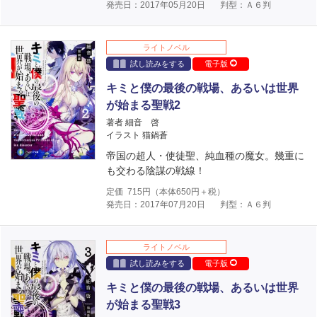
発売日：2017年05月20日
判型：Ａ６判
ライトノベル
試し読みをする
電子版
キミと僕の最後の戦場、あるいは世界
が始まる聖戦2
著者 細音 啓
イラスト 猫鍋蒼
帝国の超人・使徒聖、純血種の魔女。幾重に
も交わる陰謀の戦線！
定価
715
円（本体
650
円＋税）
発売日：2017年07月20日
判型：Ａ６判
ライトノベル
試し読みをする
電子版
キミと僕の最後の戦場、あるいは世界
が始まる聖戦3