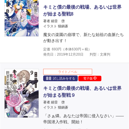
キミと僕の最後の戦場、あるいは世界
が始まる聖戦8
著者 細音 啓
イラスト 猫鍋蒼
魔女の楽園の崩壊で、新たな始祖の血脈たち
が動き出す！
定価
693
円（本体
630
円＋税）
発売日：2019年12月20日
判型：文庫判
ライトノベル
試し読みをする
電子版
キミと僕の最後の戦場、あるいは世界
が始まる聖戦９
著者 細音 啓
イラスト 猫鍋蒼
「さぁ燐。あなたは帝国に侵入なさい」――
帝国潜入作戦、開始！