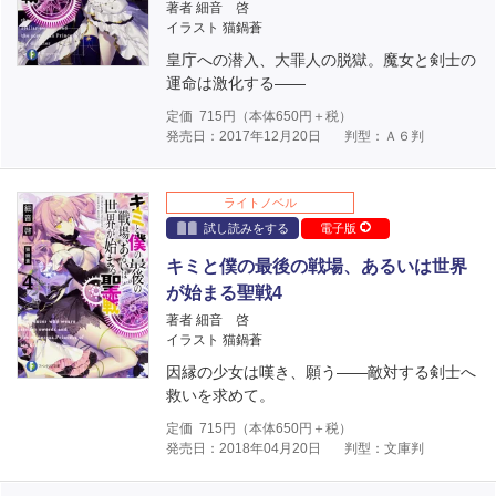
著者 細音 啓
イラスト 猫鍋蒼
皇庁への潜入、大罪人の脱獄。魔女と剣士の
運命は激化する――
定価
715
円（本体
650
円＋税）
発売日：2017年12月20日
判型：Ａ６判
ライトノベル
試し読みをする
電子版
キミと僕の最後の戦場、あるいは世界
が始まる聖戦4
著者 細音 啓
イラスト 猫鍋蒼
因縁の少女は嘆き、願う――敵対する剣士へ
救いを求めて。
定価
715
円（本体
650
円＋税）
発売日：2018年04月20日
判型：文庫判