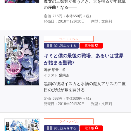
魔女の三姉妹が集うとき、天を揺るがす戦乱
の序曲となる――
定価
715
円（本体
650
円＋税）
発売日：2018年12月20日
判型：文庫判
ライトノベル
試し読みをする
電子版
キミと僕の最後の戦場、あるいは世界
が始まる聖戦7
著者 細音 啓
イラスト 猫鍋蒼
黒鋼の後継イスカと氷禍の魔女アリスの二度
目の決戦が幕を開ける
定価
693
円（本体
630
円＋税）
発売日：2019年09月20日
判型：文庫判
ライトノベル
試し読みをする
電子版