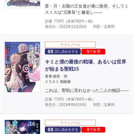
星・月・太陽の王女達が遂に衝突。そしてミ
スミスは"元隊長"と邂逅し――
定価
770
円（本体
700
円＋税）
発売日：2022年12月20日
判型：文庫判
ライトノベル
試し読みをする
電子版
キミと僕の最後の戦場、あるいは世界
が始まる聖戦15
著者 細音 啓
イラスト 猫鍋蒼
これは、聖戦に至れなかった二人の物語――
定価
770
円（本体
700
円＋税）
発売日：2023年06月20日
判型：文庫判
ライトノベル
試し読みをする
電子版