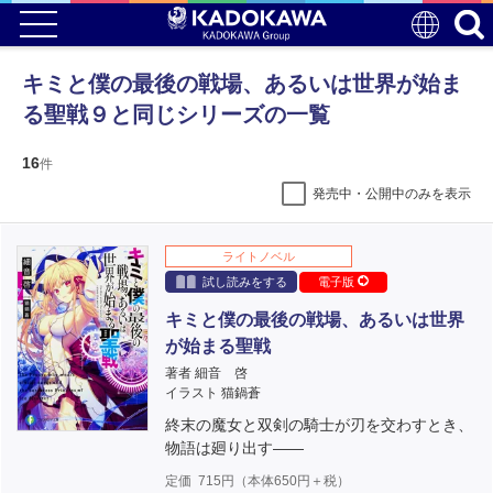
キミと僕の最後の戦場、あるいは世界が始ま
る聖戦９と同じシリーズの一覧
16
件
発売中・公開中のみを表示
ライトノベル
試し読みをする
電子版
キミと僕の最後の戦場、あるいは世界
が始まる聖戦
著者 細音 啓
イラスト 猫鍋蒼
終末の魔女と双剣の騎士が刃を交わすとき、
物語は廻り出す――
定価
715
円（本体
650
円＋税）