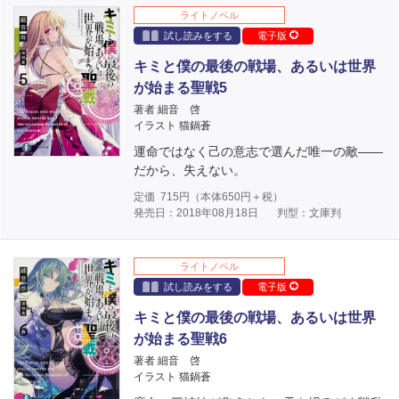
ライトノベル
試し読みをする
電子版
キミと僕の最後の戦場、あるいは世界
が始まる聖戦5
著者 細音 啓
イラスト 猫鍋蒼
運命ではなく己の意志で選んだ唯一の敵――
だから、失えない。
定価
715
円（本体
650
円＋税）
発売日：2018年08月18日
判型：文庫判
ライトノベル
試し読みをする
電子版
キミと僕の最後の戦場、あるいは世界
が始まる聖戦6
著者 細音 啓
イラスト 猫鍋蒼