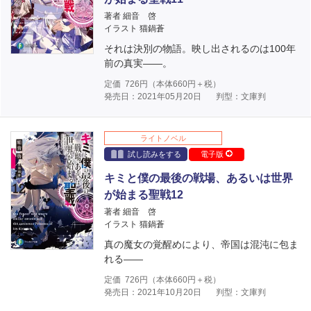
著者 細音 啓
イラスト 猫鍋蒼
それは決別の物語。映し出されるのは100年
前の真実――。
定価
726
円（本体
660
円＋税）
発売日：2021年05月20日
判型：文庫判
ライトノベル
試し読みをする
電子版
キミと僕の最後の戦場、あるいは世界
が始まる聖戦12
著者 細音 啓
イラスト 猫鍋蒼
真の魔女の覚醒めにより、帝国は混沌に包ま
れる――
定価
726
円（本体
660
円＋税）
発売日：2021年10月20日
判型：文庫判