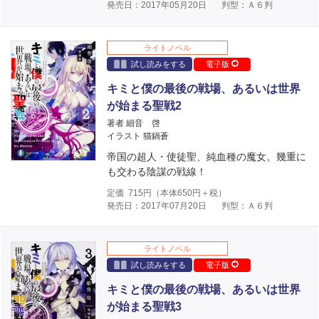
発売日：2017年05月20日
判型：Ａ６判
ライトノベル
試し読みをする
電子版
キミと僕の最後の戦場、あるいは世界
が始まる聖戦2
著者 細音 啓
イラスト 猫鍋蒼
帝国の超人・使徒聖、純血種の魔女。幾重に
も交わる陰謀の戦線！
定価
715
円（本体
650
円＋税）
発売日：2017年07月20日
判型：Ａ６判
ライトノベル
試し読みをする
電子版
キミと僕の最後の戦場、あるいは世界
が始まる聖戦3