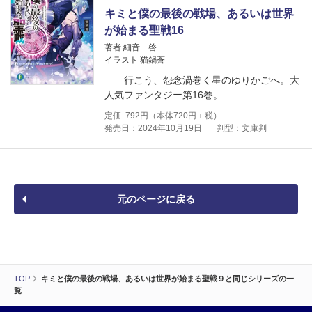
キミと僕の最後の戦場、あるいは世界
が始まる聖戦16
著者 細音 啓
イラスト 猫鍋蒼
――行こう、怨念渦巻く星のゆりかごへ。大
人気ファンタジー第16巻。
定価
792
円（本体
720
円＋税）
発売日：2024年10月19日
判型：文庫判
元のページに戻る
TOP
キミと僕の最後の戦場、あるいは世界が始まる聖戦９と同じシリーズの一
覧