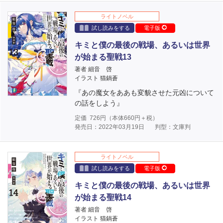
ライトノベル
試し読みをする
電子版
キミと僕の最後の戦場、あるいは世界
が始まる聖戦13
著者 細音 啓
イラスト 猫鍋蒼
『あの魔女をああも変貌させた元凶について
の話をしよう』
定価
726
円（本体
660
円＋税）
発売日：2022年03月19日
判型：文庫判
ライトノベル
試し読みをする
電子版
キミと僕の最後の戦場、あるいは世界
が始まる聖戦14
著者 細音 啓
イラスト 猫鍋蒼