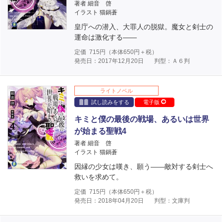
著者 細音 啓
イラスト 猫鍋蒼
皇庁への潜入、大罪人の脱獄。魔女と剣士の
運命は激化する――
定価
715
円（本体
650
円＋税）
発売日：2017年12月20日
判型：Ａ６判
ライトノベル
試し読みをする
電子版
キミと僕の最後の戦場、あるいは世界
が始まる聖戦4
著者 細音 啓
イラスト 猫鍋蒼
因縁の少女は嘆き、願う――敵対する剣士へ
救いを求めて。
定価
715
円（本体
650
円＋税）
発売日：2018年04月20日
判型：文庫判