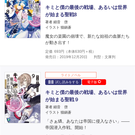
キミと僕の最後の戦場、あるいは世界
が始まる聖戦8
著者 細音 啓
イラスト 猫鍋蒼
魔女の楽園の崩壊で、新たな始祖の血脈たち
が動き出す！
定価
693
円（本体
630
円＋税）
発売日：2019年12月20日
判型：文庫判
ライトノベル
試し読みをする
電子版
キミと僕の最後の戦場、あるいは世界
が始まる聖戦９
著者 細音 啓
イラスト 猫鍋蒼
「さぁ燐。あなたは帝国に侵入なさい」――
帝国潜入作戦、開始！