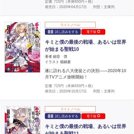
定価
715
円（本体
650
円＋税）
発売日：2020年04月17日
判型：文庫判
ライトノベル
試し読みをする
電子版
キミと僕の最後の戦場、あるいは世界
が始まる聖戦10
著者 細音 啓
イラスト 猫鍋蒼
遂に訪れる八大使徒との決別――2020年10
月TVアニメ放映開始！
定価
715
円（本体
650
円＋税）
発売日：2020年10月17日
判型：文庫判
ライトノベル
試し読みをする
電子版
キミと僕の最後の戦場、あるいは世界
が始まる聖戦11