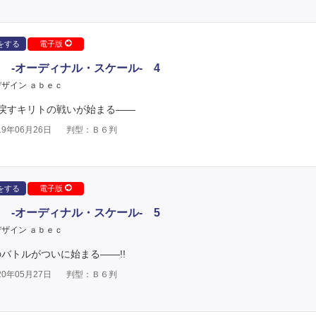
をする
電子版
 -オーディナル・スケール- 4
ザイン ａｂｅｃ
戻すキリトの戦いが始まる――
9年06月26日
判型：Ｂ６判
をする
電子版
 -オーディナル・スケール- 5
ザイン ａｂｅｃ
バトルがついに始まる――!!
0年05月27日
判型：Ｂ６判