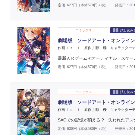
定価
627
円（本体
570
円＋税）
発売日：201
コミックス
試し読み
劇場版 ソードアート・オンライン
作画 ＩｓＩＩ
原作 川原 礫
キャラクターデ
最新ＡＲゲーム≪オーディナル・スケー
定価
627
円（本体
570
円＋税）
発売日：201
コミックス
試し読み
劇場版 ソードアート・オンライン
作画 ＩｓＩＩ
原作 川原 礫
キャラクターデ
SAOでの記憶が消える!? 失われたア
定価
638
円（本体
580
円＋税）
発売日：201