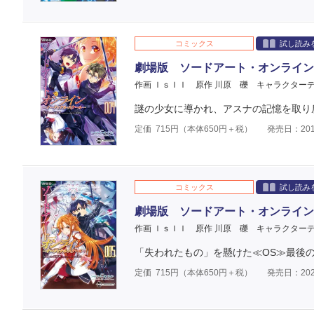
コミックス
試し読み
劇場版 ソードアート・オンライン
作画 ＩｓＩＩ
原作 川原 礫
キャラクターデ
謎の少女に導かれ、アスナの記憶を取り
定価
715
円（本体
650
円＋税）
発売日：201
コミックス
試し読み
劇場版 ソードアート・オンライン
作画 ＩｓＩＩ
原作 川原 礫
キャラクターデ
「失われたもの」を懸けた≪OS≫最後の
定価
715
円（本体
650
円＋税）
発売日：202