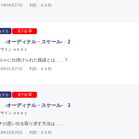
7年04月27日
判型：Ｂ６判
をする
電子版
 -オーディナル・スケール- 2
ザイン ａｂｅｃ
ル≫に仕掛けられた陰謀とは……？
8年01月27日
判型：Ｂ６判
をする
電子版
 -オーディナル・スケール- 3
ザイン ａｂｅｃ
スナの思い出を取り戻す方法は……
8年10月26日
判型：Ｂ６判