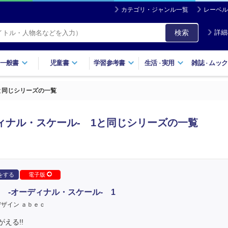
カテゴリ・ジャンル一覧
レーベル
検索
詳細
一般書
児童書
学習参考書
生活
実用
雑誌
ムック
・
・
と同じシリーズの一覧
ィナル・スケール- 1と同じシリーズの一覧
をする
電子版
 -オーディナル・スケール- 1
ザイン ａｂｅｃ
える!!