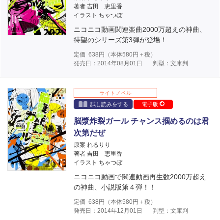
著者 吉田 恵里香
イラスト ちゃつぼ
ニコニコ動画関連楽曲2000万超えの神曲、
待望のシリーズ第3弾が登場！
定価
638
円（本体
580
円＋税）
発売日：2014年08月01日
判型：文庫判
ライトノベル
試し読みをする
電子版
脳漿炸裂ガール チャンス掴めるのは君
次第だぜ
原案 れるりり
著者 吉田 恵里香
イラスト ちゃつぼ
ニコニコ動画で関連動画再生数2000万超え
の神曲、小説版第４弾！！
定価
638
円（本体
580
円＋税）
発売日：2014年12月01日
判型：文庫判