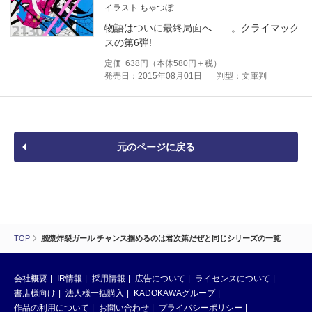
イラスト ちゃつぼ
物語はついに最終局面へ――。クライマック
スの第6弾!
定価
638
円（本体
580
円＋税）
発売日：2015年08月01日
判型：文庫判
元のページに戻る
TOP
脳漿炸裂ガール チャンス掴めるのは君次第だぜと同じシリーズの一覧
会社概要
IR情報
採用情報
広告について
ライセンスについて
書店様向け
法人様一括購入
KADOKAWAグループ
作品の利用について
お問い合わせ
プライバシーポリシー