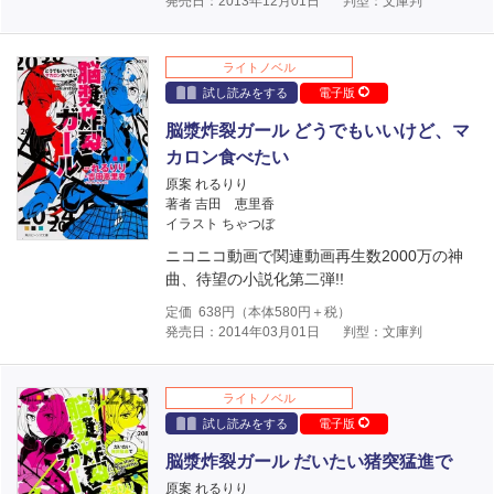
発売日：2013年12月01日
判型：文庫判
ライトノベル
試し読みをする
電子版
脳漿炸裂ガール どうでもいいけど、マ
カロン食べたい
原案 れるりり
著者 吉田 恵里香
イラスト ちゃつぼ
ニコニコ動画で関連動画再生数2000万の神
曲、待望の小説化第二弾!!
定価
638
円（本体
580
円＋税）
発売日：2014年03月01日
判型：文庫判
ライトノベル
試し読みをする
電子版
脳漿炸裂ガール だいたい猪突猛進で
原案 れるりり