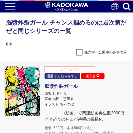
脳漿炸裂ガール チャンス掴めるのは君次第だ
ぜと同じシリーズの一覧
6
件
発売中・公開中のみを表示
ライトノベル
試し読みをする
電子版
脳漿炸裂ガール
原案 れるりり
著者 吉田 恵里香
イラスト ちゃつぼ
「ニコニコ動画」で関連動画再生数2000万
ＰＶ超えの神曲が待望の書籍化
定価
638
円（本体
580
円＋税）