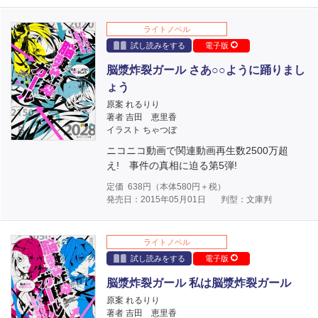
ライトノベル
試し読みをする
電子版
脳漿炸裂ガール さあ○○ように踊りまし
ょう
原案 れるりり
著者 吉田 恵里香
イラスト ちゃつぼ
ニコニコ動画で関連動画再生数2500万超
え! 事件の真相に迫る第5弾!
定価
638
円（本体
580
円＋税）
発売日：2015年05月01日
判型：文庫判
ライトノベル
試し読みをする
電子版
脳漿炸裂ガール 私は脳漿炸裂ガール
原案 れるりり
著者 吉田 恵里香