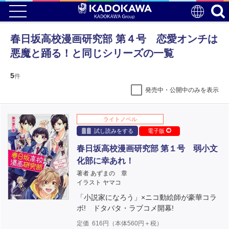
春日坂高校漫画研究部 第４号 恋愛オンチは
悪魔と踊る！と同じシリーズの一覧
5
件
発売中・公開中のみを表示
ライトノベル
試し読みをする
電子版
春日坂高校漫画研究部 第１号 弱小文
化部に幸あれ！
著者 あずまの 章
イラスト ヤマコ
「小説家になろう」×ニコ動絵師が豪華コラ
ボ! ドタバタ・ラブコメ開幕!
定価
616
円（本体
560
円＋税）