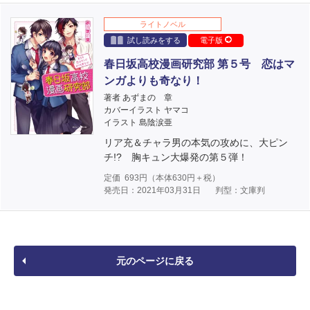
ライトノベル
試し読みをする
電子版
春日坂高校漫画研究部 第５号 恋はマ
ンガよりも奇なり！
著者 あずまの 章
カバーイラスト ヤマコ
イラスト 島陰涙亜
リア充＆チャラ男の本気の攻めに、大ピン
チ!? 胸キュン大爆発の第５弾！
定価
693
円（本体
630
円＋税）
発売日：2021年03月31日
判型：文庫判
元のページに戻る