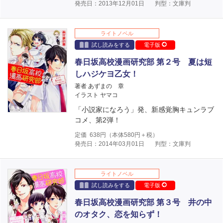
発売日：2013年12月01日
判型：文庫判
ライトノベル
試し読みをする
電子版
春日坂高校漫画研究部 第２号 夏は短
しハジケヨ乙女！
著者 あずまの 章
イラスト ヤマコ
「小説家になろう」発、新感覚胸キュンラブ
コメ、第2弾！
定価
638
円（本体
580
円＋税）
発売日：2014年03月01日
判型：文庫判
ライトノベル
試し読みをする
電子版
春日坂高校漫画研究部 第３号 井の中
のオタク、恋を知らず！