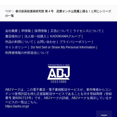
TOP
春日坂高校漫画研究部 第４号 恋愛オンチは悪魔と踊る！と同じシリーズ
の一覧
会社概要
IR情報
採用情報
広告について
ライセンスについて
書店様向け
法人様一括購入
KADOKAWAグループ
作品の利用について
お問い合わせ
プライバシーポリシー
サイトポリシー
Do Not Sell or Share My Personal Information
利用者情報の外部送信について
ABJマークは、この電子書店・電子書籍配信サービスが、著作権者からコン
テンツ使用許諾を得た正規版配信サービスであることを示す登録商標（登録
番号 第6091713号）です。ABJマークの詳細、ABJマークを掲示しているサ
ービスの一覧はこちら。
https://aebs.or.jp/