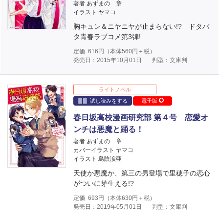
著者 あずまの 章
イラスト ヤマコ
胸キュン＆ニヤニヤが止まらない!? ドタバ
タ青春ラブコメ第3弾!
定価
616
円（本体
560
円＋税）
発売日：2015年10月01日
判型：文庫判
ライトノベル
試し読みをする
電子版
春日坂高校漫画研究部 第４号 恋愛オ
ンチは悪魔と踊る！
著者 あずまの 章
カバーイラスト ヤマコ
イラスト 島陰涙亜
天使か悪魔か、第三の男登場で里穂子の恋心
がついに芽生える!?
定価
693
円（本体
630
円＋税）
発売日：2019年05月01日
判型：文庫判