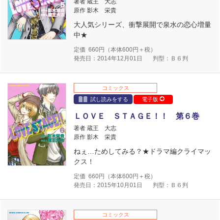
著者 蔵王 大志
原作 影木 栄貴
大人気シリーズ、衝撃展開で泉水の恋心増量
中★
定価
660
円（本体
600
円＋税）
発売日：2014年12月01日
判型：Ｂ６判
コミックス
試し読みをする
電子版
ＬＯＶＥ ＳＴＡＧＥ！！ 第６巻
著者 蔵王 大志
原作 影木 栄貴
ねぇ…ためしてみる？★ドラマ編クライマッ
クス！
定価
660
円（本体
600
円＋税）
発売日：2015年10月01日
判型：Ｂ６判
コミックス