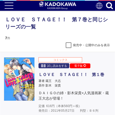
ＬＯＶＥ ＳＴＡＧＥ！！ 第７巻と同じシ
リーズの一覧
7
件
発売中・公開中のみを表示
コミックス
試し読みをする
電子版
ＬＯＶＥ ＳＴＡＧＥ！！ 第１巻
著者 蔵王 大志
原作 影木 栄貴
ＤＡＩＧＯの姉・影木栄貴×人気漫画家・蔵
王大志が登場！
定価
616
円（本体
560
円＋税）
発売日：2011年05月27日
判型：Ｂ６判