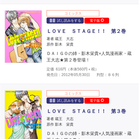
コミックス
試し読みをする
電子版
ＬＯＶＥ ＳＴＡＧＥ！！ 第２巻
著者 蔵王 大志
原作 影木 栄貴
ＤＡＩＧＯの姉・影木栄貴×人気漫画家・蔵
王大志★第２巻登場！
定価
616
円（本体
560
円＋税）
発売日：2012年05月30日
判型：Ｂ６判
コミックス
試し読みをする
電子版
ＬＯＶＥ ＳＴＡＧＥ！！ 第３巻
著者 蔵王 大志
原作 影木 栄貴
ＤＡＩＧＯの姉・影木栄貴×人気漫画家・蔵