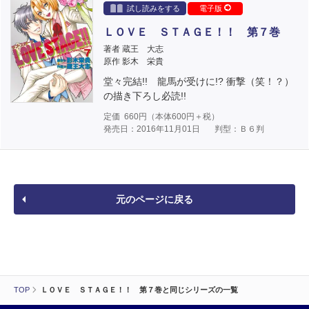
試し読みをする
電子版
ＬＯＶＥ ＳＴＡＧＥ！！ 第７巻
著者 蔵王 大志
原作 影木 栄貴
堂々完結!! 龍馬が受けに!? 衝撃（笑！？）
の描き下ろし必読!!
定価
660
円（本体
600
円＋税）
発売日：2016年11月01日
判型：Ｂ６判
元のページに戻る
TOP
ＬＯＶＥ ＳＴＡＧＥ！！ 第７巻と同じシリーズの一覧