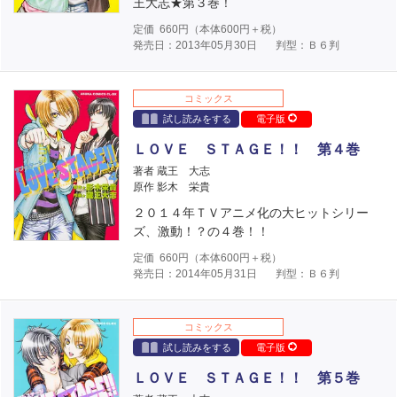
王大志★第３巻！
定価
660
円（本体
600
円＋税）
発売日：2013年05月30日
判型：Ｂ６判
コミックス
試し読みをする
電子版
ＬＯＶＥ ＳＴＡＧＥ！！ 第４巻
著者 蔵王 大志
原作 影木 栄貴
２０１４年ＴＶアニメ化の大ヒットシリー
ズ、激動！？の４巻！！
定価
660
円（本体
600
円＋税）
発売日：2014年05月31日
判型：Ｂ６判
コミックス
試し読みをする
電子版
ＬＯＶＥ ＳＴＡＧＥ！！ 第５巻