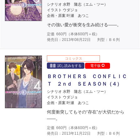
シナリオ 水野 隆志（エム・ツー）
イラスト ウダジョ
企画・原案 叶瀬 あつこ
その強い愛が衝突を生み続ける――。
定価
660
円（本体
600
円＋税）
発売日：2013年08月22日
判型：Ｂ６判
コミックス
試し読みをする
電子版
ＢＲＯＴＨＥＲＳ ＣＯＮＦＬＩＣ
Ｔ ２ｎｄ ＳＥＡＳＯＮ（４）
シナリオ 水野 隆志（エム・ツー）
イラスト ウダジョ
企画・原案 叶瀬 あつこ
何度衝突してもその“存在”が大切だから
――。
定価
660
円（本体
600
円＋税）
発売日：2013年11月22日
判型：Ｂ６判