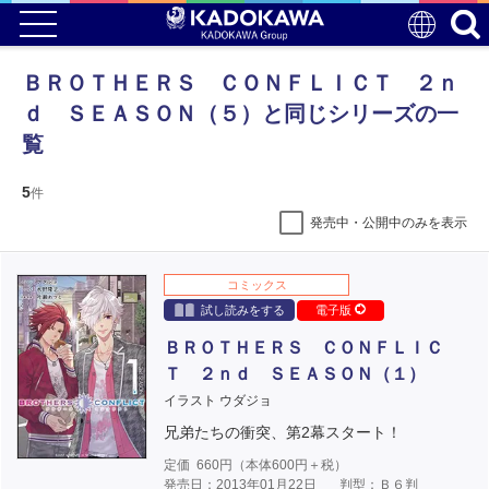
ＢＲＯＴＨＥＲＳ ＣＯＮＦＬＩＣＴ ２ｎ
ｄ ＳＥＡＳＯＮ（５）と同じシリーズの一
覧
5
件
発売中・公開中のみを表示
コミックス
試し読みをする
電子版
ＢＲＯＴＨＥＲＳ ＣＯＮＦＬＩＣ
Ｔ ２ｎｄ ＳＥＡＳＯＮ（１）
イラスト ウダジョ
兄弟たちの衝突、第2幕スタート！
定価
660
円（本体
600
円＋税）
発売日：2013年01月22日
判型：Ｂ６判