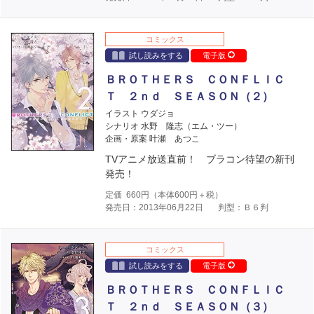
コミックス
試し読みをする
電子版
ＢＲＯＴＨＥＲＳ ＣＯＮＦＬＩＣ
Ｔ ２ｎｄ ＳＥＡＳＯＮ（２）
イラスト ウダジョ
シナリオ 水野 隆志（エム・ツー）
企画・原案 叶瀬 あつこ
TVアニメ放送直前！ ブラコン待望の新刊
発売！
定価
660
円（本体
600
円＋税）
発売日：2013年06月22日
判型：Ｂ６判
コミックス
試し読みをする
電子版
ＢＲＯＴＨＥＲＳ ＣＯＮＦＬＩＣ
Ｔ ２ｎｄ ＳＥＡＳＯＮ（３）