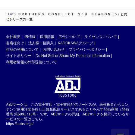
TOP
ＢＲＯＴＨＥＲＳ ＣＯＮＦＬＩＣＴ ２ｎｄ ＳＥＡＳＯＮ（５）と同
じシリーズの一覧
会社概要
IR情報
採用情報
広告について
ライセンスについて
書店様向け
法人様一括購入
KADOKAWAグループ
作品の利用について
お問い合わせ
プライバシーポリシー
サイトポリシー
Do Not Sell or Share My Personal Information
利用者情報の外部送信について
ABJマークは、この電子書店・電子書籍配信サービスが、著作権者からコン
テンツ使用許諾を得た正規版配信サービスであることを示す登録商標（登録
番号 第6091713号）です。ABJマークの詳細、ABJマークを掲示しているサ
ービスの一覧はこちら。
https://aebs.or.jp/