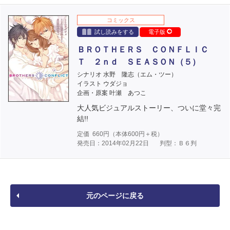
コミックス
試し読みをする
電子版
ＢＲＯＴＨＥＲＳ ＣＯＮＦＬＩＣ
Ｔ ２ｎｄ ＳＥＡＳＯＮ（５）
シナリオ 水野 隆志（エム・ツー）
イラスト ウダジョ
企画・原案 叶瀬 あつこ
大人気ビジュアルストーリー、ついに堂々完
結!!
定価
660
円（本体
600
円＋税）
発売日：2014年02月22日
判型：Ｂ６判
元のページに戻る