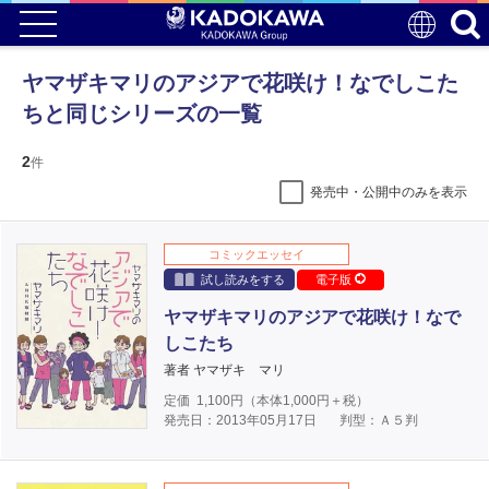
ヤマザキマリのアジアで花咲け！なでしこた
ちと同じシリーズの一覧
2
件
発売中・公開中のみを表示
コミックエッセイ
試し読みをする
電子版
ヤマザキマリのアジアで花咲け！なで
しこたち
著者 ヤマザキ マリ
定価
1,100
円（本体
1,000
円＋税）
発売日：2013年05月17日
判型：Ａ５判