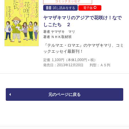
コミックエッセイ
試し読みをする
電子版
ヤマザキマリのアジアで花咲け！なで
しこたち ２
著者 ヤマザキ マリ
著者 ＮＨＫ取材班
『テルマエ・ロマエ』のヤマザキマリ、コミ
ックエッセイ最新刊！
定価
1,100
円（本体
1,000
円＋税）
発売日：2013年12月20日
判型：Ａ５判
元のページに戻る