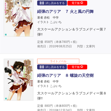
試し読みをする
電子版
緋弾のアリア ７ 火と風の円舞
著者 赤松 中学
イラスト こぶいち
大スケールアクション＆ラブコメディー第７
弾!!
定価
858
円（本体
780
円＋税）
発売日：2010年08月25日
判型：文庫判
ライトノベル
試し読みをする
電子版
緋弾のアリア ８ 螺旋の天空樹
著者 赤松 中学
イラスト こぶいち
大スケールアクション＆ラブコメディー第８
弾!!
定価
880
円（本体
800
円＋税）
発売日：2010年12月24日
判型：文庫判