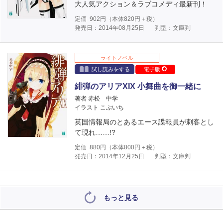
大人気アクション＆ラブコメディ最新刊！
定価
902
円（本体
820
円＋税）
発売日：2014年08月25日
判型：文庫判
ライトノベル
試し読みをする
電子版
緋弾のアリアXIX 小舞曲を御一緒に
著者 赤松 中学
イラスト こぶいち
英国情報局のとあるエース諜報員が刺客とし
て現れ……!?
定価
880
円（本体
800
円＋税）
発売日：2014年12月25日
判型：文庫判
もっと見る