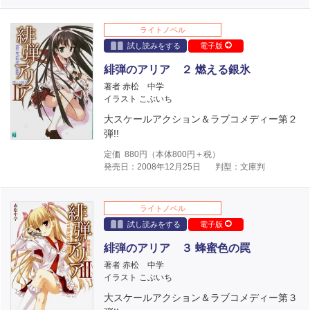
ライトノベル
試し読みをする
電子版
緋弾のアリア ２ 燃える銀氷
著者 赤松 中学
イラスト こぶいち
大スケールアクション＆ラブコメディー第２
弾!!
定価
880
円（本体
800
円＋税）
発売日：2008年12月25日
判型：文庫判
ライトノベル
試し読みをする
電子版
緋弾のアリア ３ 蜂蜜色の罠
著者 赤松 中学
イラスト こぶいち
大スケールアクション＆ラブコメディー第３