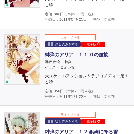
０弾!!
定価
880
円（本体
800
円＋税）
発売日：2011年07月25日
判型：文庫判
ライトノベル
試し読みをする
電子版
緋弾のアリア １１ Ｇの血族
著者 赤松 中学
イラスト こぶいち
大スケールアクション＆ラブコメディー第１
１弾!!
定価
858
円（本体
780
円＋税）
発売日：2011年12月22日
判型：文庫判
ライトノベル
試し読みをする
電子版
緋弾のアリア １２ 狼狗に降る雪