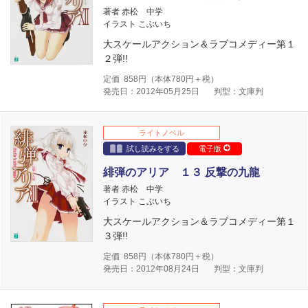
著者 赤松 中学
イラスト こぶいち
大スケールアクション＆ラブコメディー第１
２弾!!
定価
858
円（本体
780
円＋税）
発売日：2012年05月25日
判型：文庫判
ライトノベル
試し読みをする
電子版
緋弾のアリア １３ 反撃の九龍
著者 赤松 中学
イラスト こぶいち
大スケールアクション＆ラブコメディー第１
３弾!!
定価
858
円（本体
780
円＋税）
発売日：2012年08月24日
判型：文庫判