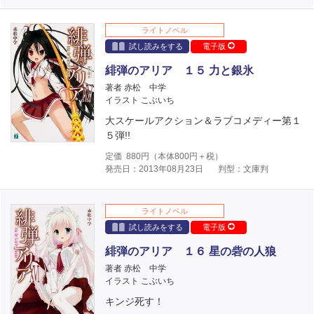
ライトノベル
試し読みをする
電子版
緋弾のアリア １５ 力と銀氷
著者 赤松 中学
イラスト こぶいち
大スケールアクション＆ラブコメディー第１
５弾!!
定価
880
円（本体
800
円＋税）
発売日：2013年08月23日
判型：文庫判
ライトノベル
試し読みをする
電子版
緋弾のアリア １６ 星の砦の人狼
著者 赤松 中学
イラスト こぶいち
キンジ死す！