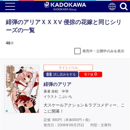
緋弾のアリアＸＸＸV 侵掠の花嫁と同じシリ
ーズの一覧
46
件
発売中・公開中のみを表示
ライトノベル
試し読みをする
電子版
緋弾のアリア
著者 赤松 中学
イラスト こぶいち
大スケールアクション＆ラブコメディー、こ
こに開幕！
定価
880
円（本体
800
円＋税）
発売日：2008年08月25日
判型：文庫判