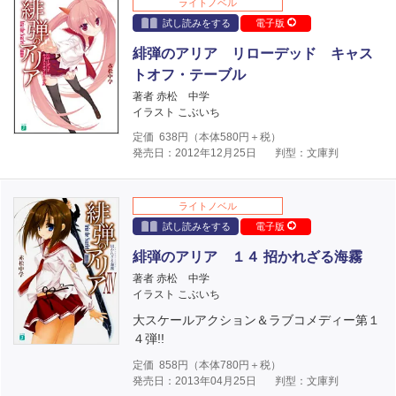
ライトノベル
試し読みをする
電子版
緋弾のアリア リローデッド キャス
トオフ・テーブル
著者 赤松 中学
イラスト こぶいち
定価
638
円（本体
580
円＋税）
発売日：2012年12月25日
判型：文庫判
ライトノベル
試し読みをする
電子版
緋弾のアリア １４ 招かれざる海霧
著者 赤松 中学
イラスト こぶいち
大スケールアクション＆ラブコメディー第１
４弾!!
定価
858
円（本体
780
円＋税）
発売日：2013年04月25日
判型：文庫判