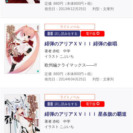
定価
880
円（本体
800
円＋税）
発売日：2013年12月25日
判型：文庫判
ライトノベル
試し読みをする
電子版
緋弾のアリアＸＶＩＩ 緋弾の叙唱
著者 赤松 中学
イラスト こぶいち
欧州編クライマックス――!!
定価
880
円（本体
800
円＋税）
発売日：2014年04月25日
判型：文庫判
ライトノベル
試し読みをする
電子版
緋弾のアリアＸＶＩＩＩ 星条旗の覇道
著者 赤松 中学
イラスト こぶいち