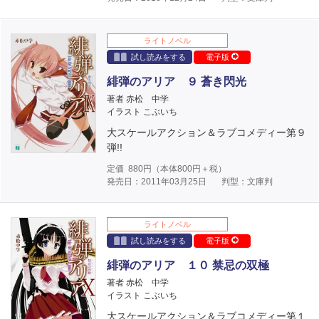
ライトノベル
試し読みをする
電子版
緋弾のアリア ９ 蒼き閃光
著者 赤松 中学
イラスト こぶいち
大スケールアクション＆ラブコメディー第９
弾!!
定価
880
円（本体
800
円＋税）
発売日：2011年03月25日
判型：文庫判
ライトノベル
試し読みをする
電子版
緋弾のアリア １０ 禁忌の双極
著者 赤松 中学
イラスト こぶいち
大スケールアクション＆ラブコメディー第１