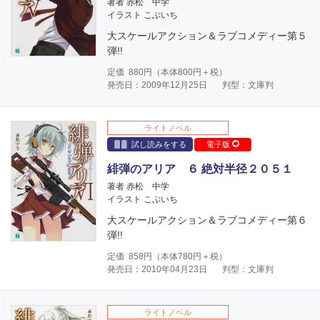
著者 赤松 中学
イラスト こぶいち
大スケールアクション＆ラブコメディー第５
弾!!
定価
880
円（本体
800
円＋税）
発売日：2009年12月25日
判型：文庫判
ライトノベル
試し読みをする
電子版
緋弾のアリア ６ 絶対半径２０５１
著者 赤松 中学
イラスト こぶいち
大スケールアクション＆ラブコメディー第６
弾!!
定価
858
円（本体
780
円＋税）
発売日：2010年04月23日
判型：文庫判
ライトノベル