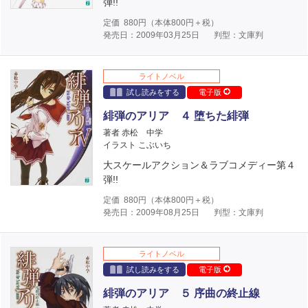
弾!!
定価
880
円（本体
800
円＋税）
発売日：2009年03月25日
判型：文庫判
ライトノベル
試し読みをする
電子版
緋弾のアリア ４ 堕ちた緋弾
著者 赤松 中学
イラスト こぶいち
大スケールアクション＆ラブコメディー第４
弾!!
定価
880
円（本体
800
円＋税）
発売日：2009年08月25日
判型：文庫判
ライトノベル
試し読みをする
電子版
緋弾のアリア ５ 序曲の終止線