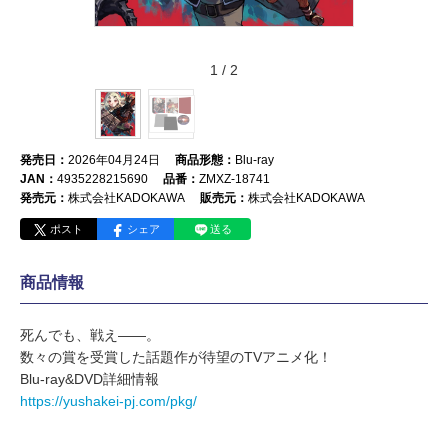
1
/
2
発売日：
2026年04月24日
商品形態：
Blu-ray
JAN：
4935228215690
品番：
ZMXZ-18741
発売元：
株式会社KADOKAWA
販売元：
株式会社KADOKAWA
ポスト
シェア
送る
商品情報
死んでも、戦え――。
数々の賞を受賞した話題作が待望のTVアニメ化！
​Blu-ray&DVD詳細情報
https://yushakei-pj.com/pkg/