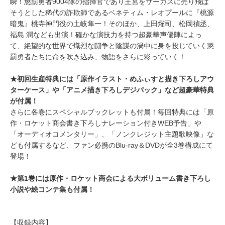
瞬！懲罰勇者9004隊の指揮官であり王宮をサーカスに売り飛ば
そうとした稀代の詐欺師であるベネティム・レオプールに『桃源
暗鬼』桃寺神門役の土岐隼一！そのほか、上田燿司、松岡禎丞、
福島 潤なども出演！確かな演技力を持つ超豪華声優陣によっ
て、絶望的な世界で熾烈な闘争と陰謀の渦中に身を投じていく懲
罰勇者たちに命を吹き込み、物語をさらに彩っていく！
★初回生産特典には「原作イラスト・めふぃすと描き下ろしアウ
ターケース」や「アニメ描き下ろしデジパック」など超豪華特典
が付属！
さらに各巻にスペシャルブックレットも付属！毎回特典には「原
作・ロケット商会書き下ろしナレーション付きWEB予告」や
「オーディオコメンタリー」、「ノンクレジット主題歌映像」な
ども付属するなど、ファン必携のBlu-ray＆DVDが全3巻構成にて
登場！
★第1巻には原作・ロケット商会による大ボリューム書き下ろし
小説や絵コンテ集も付属！
【収録内容】