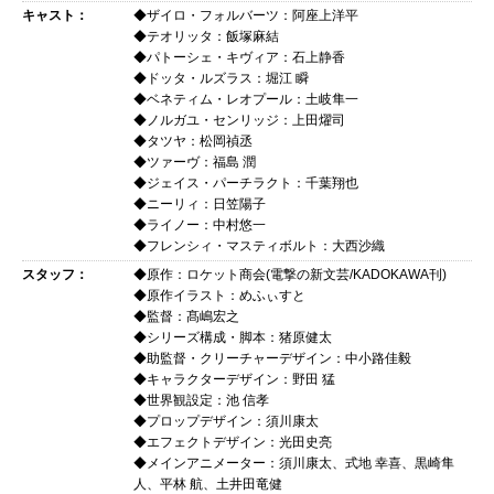
キャスト：
◆ザイロ・フォルバーツ：阿座上洋平
◆テオリッタ：飯塚麻結
◆パトーシェ・キヴィア：石上静香
◆ドッタ・ルズラス：堀江 瞬
◆ベネティム・レオプール：土岐隼一
◆ノルガユ・センリッジ：上田燿司
◆タツヤ：松岡禎丞
◆ツァーヴ：福島 潤
◆ジェイス・パーチラクト：千葉翔也
◆ニーリィ：日笠陽子
◆ライノー：中村悠一
◆フレンシィ・マスティボルト：大西沙織
スタッフ：
◆原作：ロケット商会(電撃の新文芸/KADOKAWA刊)
◆原作イラスト：めふぃすと
◆監督：髙嶋宏之
◆シリーズ構成・脚本：猪原健太
◆助監督・クリーチャーデザイン：中小路佳毅
◆キャラクターデザイン：野田 猛
◆世界観設定：池 信孝
◆プロップデザイン：須川康太
◆エフェクトデザイン：光田史亮
◆メインアニメーター：須川康太、式地 幸喜、黒崎隼
人、平林 航、土井田竜健