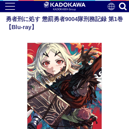
勇者刑に処す 懲罰勇者9004隊刑務記録 第1巻
【Blu-ray】