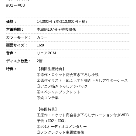
#01～#03
価格：
14,300
円（本体
13,000
円＋税）
本編時間：
本編約107分＋特典映像
カラーモード：
カラー
画面サイズ：
16:9
音声：
リニアPCM
ディスク枚数：
2層
特典：
【初回生産特典】
①原作・ロケット商会書き下ろし小説
②原作イラスト・めふぃすと描き下ろしアウターケース
③アニメ描き下ろしデジパック
④スペシャルブックレット
⑤絵コンテ集
【毎回特典】
①原作・ロケット商会書き下ろしナレーション付きWEB
予告（#02・#03）
②#01オーディオコメンタリー
③ノンクレジット主題歌映像