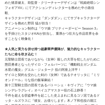
めた猪原健太、助監督・クリーチャーデザインは『戦姫絶唱シン
フォギアXV』にてアクションディレクターを務めた中小路佳
毅、
キャラクターデザインは『ダンダダン』にてサブキャラクターデ
ザインを務めた野田 猛が担当！
アニメーション制作は『ウマ娘 プリティーダービー Season 3』
を手掛けたスタジオKAIが担当し、重厚かつ壮大な作品世界を余
すことなく映像化！
★人気と実力を併せ持つ超豪華声優陣が、魅力的なキャラクター
たちに命を吹き込む！
元聖騎士団長でありながら《女神》殺しの大罪を犯したがために
懲罰勇者となったザイロ・フォルバーツに『機動戦士ガンダム
水星の魔女』グエル・ジェターク 役の阿座上洋平！
ザイロと契約を交わした剣の《女神》であるテオリッタに『ミリ
オンドール』りな役の飯塚麻結！
第十三聖騎士団の団長であるパトーシェ・キヴィアに『ウマ娘
シンデレラグレイ』オベイユアマスター役の石上静香！
千件を超える窃盗事件を起こした史上まれに見るコソ泥であるド
ッタ・ルズラスに『彼女、お借りします』木ノ下和也役の堀江