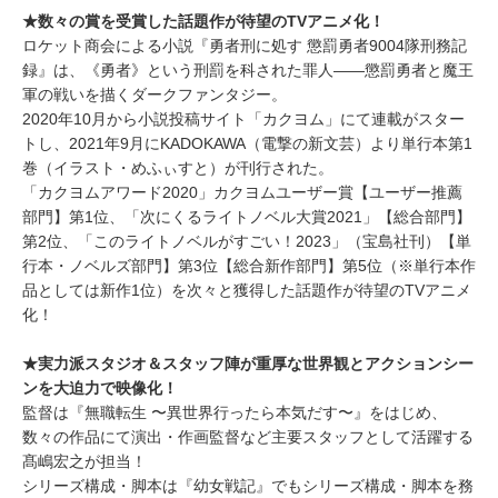
★数々の賞を受賞した話題作が待望のTVアニメ化！
ロケット商会による小説『勇者刑に処す 懲罰勇者9004隊刑務記
録』は、《勇者》という刑罰を科された罪人――懲罰勇者と魔王
軍の戦いを描くダークファンタジー。
2020年10月から小説投稿サイト「カクヨム」にて連載がスター
トし、2021年9月にKADOKAWA（電撃の新文芸）より単行本第1
巻（イラスト・めふぃすと）が刊行された。
「カクヨムアワード2020」カクヨムユーザー賞【ユーザー推薦
部門】第1位、「次にくるライトノベル大賞2021」【総合部門】
第2位、「このライトノベルがすごい！2023」（宝島社刊）【単
行本・ノベルズ部門】第3位【総合新作部門】第5位（※単行本作
品としては新作1位）を次々と獲得した話題作が待望のTVアニメ
化！
★実力派スタジオ＆スタッフ陣が重厚な世界観とアクションシー
ンを大迫力で映像化！
監督は『無職転生 〜異世界行ったら本気だす〜』をはじめ、
数々の作品にて演出・作画監督など主要スタッフとして活躍する
髙嶋宏之が担当！
シリーズ構成・脚本は『幼女戦記』でもシリーズ構成・脚本を務