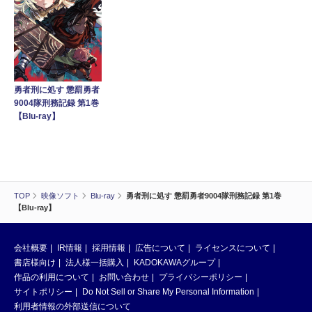
勇者刑に処す 懲罰勇者
9004隊刑務記録 第1巻
【Blu-ray】
TOP
映像ソフト
Blu-ray
勇者刑に処す 懲罰勇者9004隊刑務記録 第1巻
【Blu-ray】
会社概要
IR情報
採用情報
広告について
ライセンスについて
書店様向け
法人様一括購入
KADOKAWAグループ
作品の利用について
お問い合わせ
プライバシーポリシー
サイトポリシー
Do Not Sell or Share My Personal Information
利用者情報の外部送信について