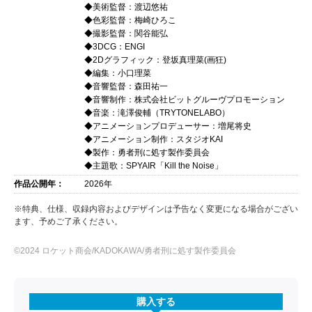
◆美術監督：渡辺悠祐
◆色彩監督：梅崎ひろこ
◆撮影監督：関谷能弘
◆3DCG：ENGI
◆2Dグラフィック：登坂真理菜(画狂)
◆編集：小口理菜
◆音響監督：森田祐一
◆音響制作：株式会社ビットグルーヴプロモーション
◆音楽：滝澤俊輔（TRYTONELABO）
◆アニメーションプロデューサー：増尾将史
◆アニメーション制作：スタジオKAI
◆製作：勇者刑に処す製作委員会
◆主題歌：SPYAIR「Kill the Noise」
作品公開年：
2026年
※特典、仕様、収録内容およびデザインは予告なく変更になる場合がござい
ます、予めご了承ください。
©2024 ロケット商会/KADOKAWA/勇者刑に処す製作委員会
購入する