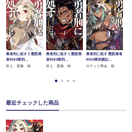
勇者刑に処す 2 懲罰勇
勇者刑に処す 1 懲罰勇
勇者刑に処す 懲罰勇者
勇
者
者9004隊刑…
者9004隊刑…
9004隊刑務記…
90
井上 菜摘 他
井上 菜摘 他
ロケット商会 他
ロ
最近チェックした商品