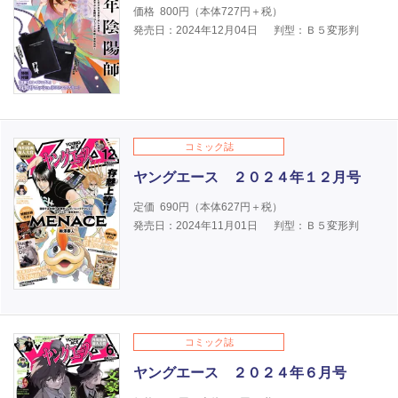
価格
800
円（本体
727
円＋税）
発売日：2024年12月04日
判型：Ｂ５変形判
コミック誌
ヤングエース ２０２４年１２月号
定価
690
円（本体
627
円＋税）
発売日：2024年11月01日
判型：Ｂ５変形判
コミック誌
ヤングエース ２０２４年６月号