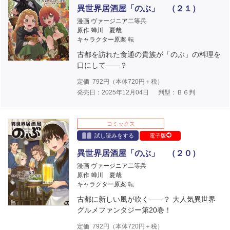
異世界居酒屋「のぶ」 （２１）
漫画 ヴァージニア二等兵
原作 蝉川 夏哉
キャラクター原案 転
古都を訪れた食通の貴族が「のぶ」の料理を
口にして――？
定価
792
円（本体
720
円＋税）
発売日：2025年12月04日
判型：Ｂ６判
コミックス
試し読みをする
電子版
異世界居酒屋「のぶ」 （２０）
漫画 ヴァージニア二等兵
原作 蝉川 夏哉
キャラクター原案 転
古都に新しい風が吹く――？ 大人気異世界
グルメファンタジー第20巻！
定価
792
円（本体
720
円＋税）