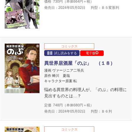
価格
730
円（本体
664
円＋税）
発売日：2024年05月02日
判型：Ｂ５変形判
コミックス
試し読みをする
電子版
異世界居酒屋「のぶ」 （１８）
漫画 ヴァージニア二等兵
原作 蝉川 夏哉
キャラクター原案 転
悩める異世界の料理人が、「のぶ」の料理に
見出すものとは…？
定価
748
円（本体
680
円＋税）
発売日：2024年05月02日
判型：Ｂ６判
コミックス