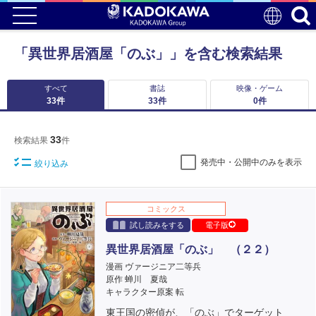
「異世界居酒屋「のぶ」」を含む検索結果
すべて
書誌
映像・ゲーム
33
件
33
件
0
件
33
検索結果
件
発売中・公開中のみを表示
絞り込み
コミックス
試し読みをする
電子版
異世界居酒屋「のぶ」 （２２）
漫画 ヴァージニア二等兵
原作 蝉川 夏哉
キャラクター原案 転
東王国の密偵が、「のぶ」でターゲット