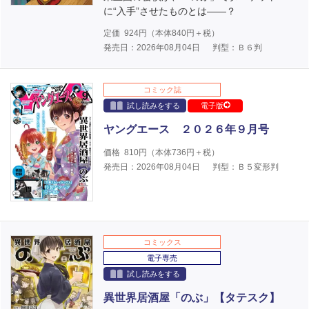
に“入手”させたものとは――？
定価
924
円（本体
840
円＋税）
発売日：2026年08月04日
判型：Ｂ６判
コミック誌
試し読みをする
電子版
ヤングエース ２０２６年９月号
価格
810
円（本体
736
円＋税）
発売日：2026年08月04日
判型：Ｂ５変形判
コミックス
電子専売
試し読みをする
異世界居酒屋「のぶ」【タテスク】