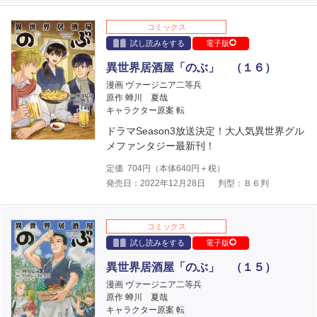
コミックス
試し読みをする
電子版
異世界居酒屋「のぶ」 （１６）
漫画 ヴァージニア二等兵
原作 蝉川 夏哉
キャラクター原案 転
ドラマSeason3放送決定！大人気異世界グル
メファンタジー最新刊！
定価
704
円（本体
640
円＋税）
発売日：2022年12月28日
判型：Ｂ６判
コミックス
試し読みをする
電子版
異世界居酒屋「のぶ」 （１５）
漫画 ヴァージニア二等兵
原作 蝉川 夏哉
キャラクター原案 転