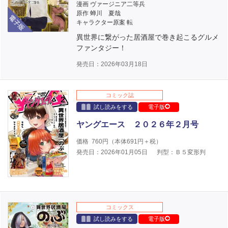
漫画 ヴァージニア二等兵
電子版
原作 蝉川 夏哉
キャラクター原案 転
異世界に繋がった居酒屋で巻き起こるグルメ
ファンタジー！
発売日：2026年03月18日
コミック誌
試し読みをする
電子版
ヤングエース ２０２６年２月号
価格
760
円（本体
691
円＋税）
発売日：2026年01月05日
判型：Ｂ５変形判
コミックス
試し読みをする
電子版