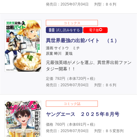
発売日：2025年07月04日
判型：Ｂ６判
コミックス
試し読みをする
電子版
異世界最強の出前バイト （１）
漫画 サイトウ ミチ
原案 蝉川 夏哉
元最強英雄がメシを運ぶ、異世界出前ファン
タジー開幕！！
定価
792
円（本体
720
円＋税）
発売日：2025年07月04日
判型：Ｂ６判
コミック誌
ヤングエース ２０２５年８月号
価格
760
円（本体
691
円＋税）
発売日：2025年07月04日
判型：Ｂ５変形判