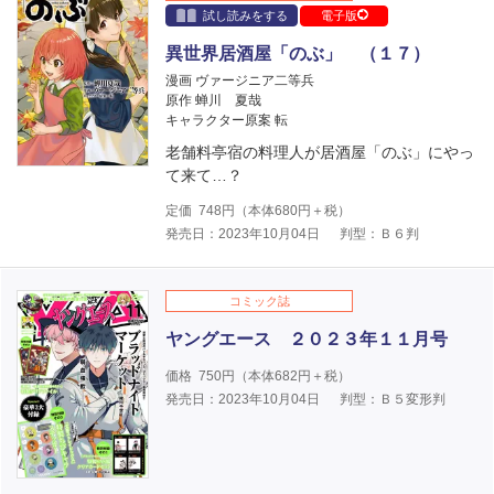
試し読みをする
電子版
異世界居酒屋「のぶ」 （１７）
漫画 ヴァージニア二等兵
原作 蝉川 夏哉
キャラクター原案 転
老舗料亭宿の料理人が居酒屋「のぶ」にやっ
て来て…？
定価
748
円（本体
680
円＋税）
発売日：2023年10月04日
判型：Ｂ６判
コミック誌
ヤングエース ２０２３年１１月号
価格
750
円（本体
682
円＋税）
発売日：2023年10月04日
判型：Ｂ５変形判