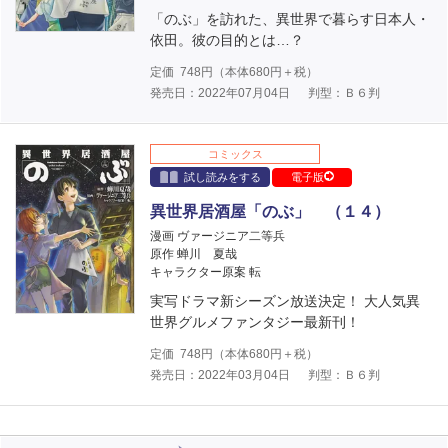
「のぶ」を訪れた、異世界で暮らす日本人・
依田。彼の目的とは…？
定価
748
円（本体
680
円＋税）
発売日：2022年07月04日
判型：Ｂ６判
コミックス
試し読みをする
電子版
異世界居酒屋「のぶ」 （１４）
漫画 ヴァージニア二等兵
原作 蝉川 夏哉
キャラクター原案 転
実写ドラマ新シーズン放送決定！ 大人気異
世界グルメファンタジー最新刊！
定価
748
円（本体
680
円＋税）
発売日：2022年03月04日
判型：Ｂ６判