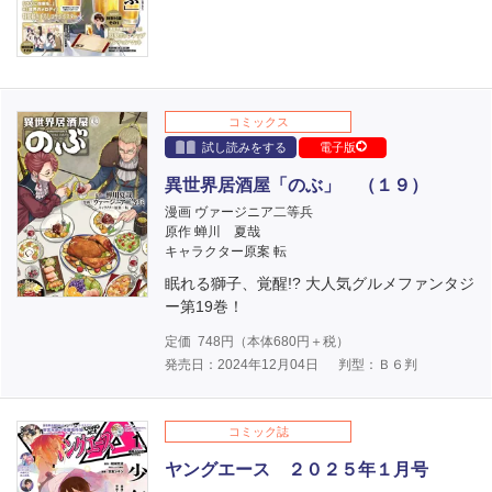
コミックス
試し読みをする
電子版
異世界居酒屋「のぶ」 （１９）
漫画 ヴァージニア二等兵
原作 蝉川 夏哉
キャラクター原案 転
眠れる獅子、覚醒!? 大人気グルメファンタジ
ー第19巻！
定価
748
円（本体
680
円＋税）
発売日：2024年12月04日
判型：Ｂ６判
コミック誌
ヤングエース ２０２５年１月号