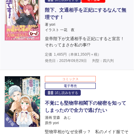
陛下、文通相手を正妃にするなんて無
理です！
著 yori
イラスト 一花 夜
皇帝陛下が文通相手を正妃にすると宣言！
それってまさか私の事!?
定価
1,485
円（本体
1,350
円＋税）
発売日：2025年09月29日
判型：四六判
コミックス
電子専売
試し読みをする
不覚にも堅物宰相閣下の秘密を知って
しまったので全力で逃げたい
電子版
漫画 堂森 あじ
原作 yori
堅物宰相がなぜ全裸ッ？ 私のメイド服でそ