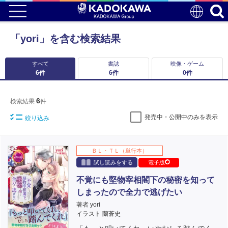
「yori」を含む検索結果
すべて
書誌
映像・ゲーム
6
件
6
件
0
件
6
検索結果
件
発売中・公開中のみを表示
絞り込み
ＢＬ・ＴＬ（単行本）
試し読みをする
電子版
不覚にも堅物宰相閣下の秘密を知って
しまったので全力で逃げたい
著者 yori
イラスト 蘭蒼史