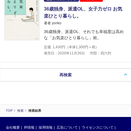
36歳独身、派遣OL、女子力ゼロ お気
楽ひとり暮らし。
著者 yoriko
36歳独身、派遣OL、それでも幸福度は高め
な「お気楽ひとり暮らし」術。
定価
1,430
円（本体
1,300
円＋税）
発売日：2020年11月26日
判型：四六判
再検索
TOP
検索
検索結果
会社概要
IR情報
採用情報
広告について
ライセンスについて