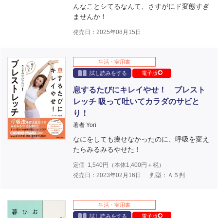
んなことシてるなんて、さすがにド変態すぎ
ませんか！
発売日：2025年08月15日
生活・実用書
試し読みをする
電子版
息するたびにキレイやせ！ ブレスト
レッチ 吸って吐いてカラダのサビと
り！
著者 Yori
なにをしても痩せなかったのに、呼吸を変え
たらみるみるやせた！
定価
1,540
円（本体
1,400
円＋税）
発売日：2023年02月16日
判型：Ａ５判
生活・実用書
試し読みをする
電子版