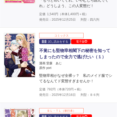
「もっと叩いてくれ、いやむしろ踏んでく
れ」どうしよう、この人変態だ！
定価
1,540
円（本体
1,400
円＋税）
発売日：2025年12月25日
判型：四六判
コミックス
試し読みをする
電子版
不覚にも堅物宰相閣下の秘密を知って
しまったので全力で逃げたい（１）
漫画 堂森 あじ
原作 yori
堅物宰相がなぜ全裸ッ？ 私のメイド服でシ
てるなんてド変態すぎませんか！
定価
792
円（本体
720
円＋税）
発売日：2025年12月16日
判型：Ｂ６判
ＢＬ・ＴＬ（単行本）
試し読みをする
電子版