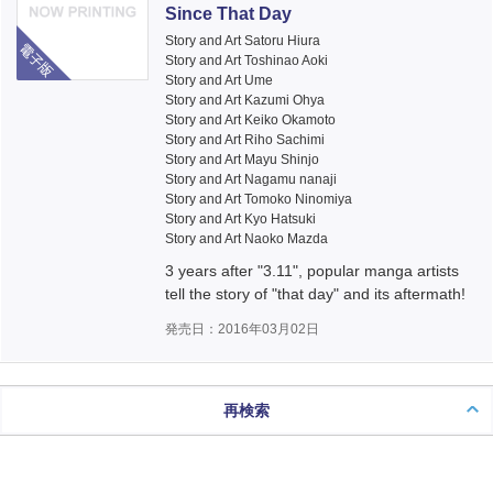
Since That Day
電子版
Story and Art Satoru Hiura
Story and Art Toshinao Aoki
Story and Art Ume
Story and Art Kazumi Ohya
Story and Art Keiko Okamoto
Story and Art Riho Sachimi
Story and Art Mayu Shinjo
Story and Art Nagamu nanaji
Story and Art Tomoko Ninomiya
Story and Art Kyo Hatsuki
Story and Art Naoko Mazda
3 years after "3.11", popular manga artists
tell the story of "that day" and its aftermath!
発売日：2016年03月02日
再検索