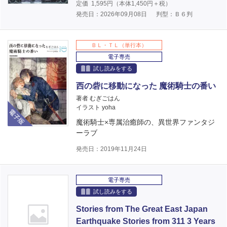
定価
1,595
円（本体
1,450
円＋税）
発売日：2026年09月08日
判型：Ｂ６判
ＢＬ・ＴＬ（単行本）
電子専売
試し読みをする
西の砦に移動になった 魔術騎士の番い
著者 むぎごはん
電子版
イラスト yoha
魔術騎士×専属治癒師の、異世界ファンタジ
ーラブ
発売日：2019年11月24日
電子専売
試し読みをする
Stories from The Great East Japan
Earthquake Stories from 311 3 Years