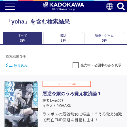
「yoha」を含む検索結果
すべて
書誌
映像・ゲーム
3
件
3
件
0
件
3
検索結果
件
発売中・公開中のみを表示
絞り込み
ライトノベル
悪逆令嬢のうろ覚え救済論 1
著者 Lynx097
イラスト YOHAKU
ラスボスの最凶幼女に転生！？うろ覚え知識
で死亡END回避を目指します！