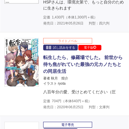
HSPさんは、環境次第で、もっと自分のため
に生きられます
定価
1,430
円（本体
1,300
円＋税）
発売日：2021年05月26日
判型：四六判
ライトノベル
試し読みをする
電子版
転生したら、修羅場でした。 前世から
待ち焦がれていた最強の元カノたちと
の同居生活
著者 秋月 煌介
イラスト ryota
八百年分の愛、受けとめてください（圧
定価
704
円（本体
640
円＋税）
発売日：2020年06月25日
判型：文庫判
電子専売