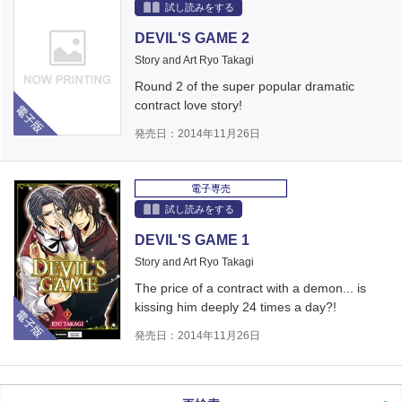
試し読みをする
DEVIL'S GAME 2
Story and Art Ryo Takagi
Round 2 of the super popular dramatic
電子版
contract love story!
発売日：2014年11月26日
電子専売
試し読みをする
DEVIL'S GAME 1
Story and Art Ryo Takagi
The price of a contract with a demon... is
電子版
kissing him deeply 24 times a day?!
発売日：2014年11月26日