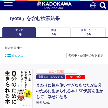
「ryota」を含む検索結果
すべて
書誌
映像・ゲーム
4
件
4
件
0
件
4
検索結果
件
発売中・公開中のみを表示
絞り込み
生活・実用書
試し読みをする
電子版
まわりに気を使いすぎなあなたが自分
のために生きられる本 HSP気質を生か
して、幸せになる
著者 Ryota