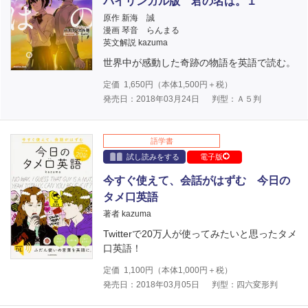
バイリンガル版 君の名は。１
原作 新海 誠
漫画 琴音 らんまる
英文解説 kazuma
世界中が感動した奇跡の物語を英語で読む。
定価
1,650
円（本体
1,500
円＋税）
発売日：2018年03月24日
判型：Ａ５判
語学書
試し読みをする
電子版
今すぐ使えて、会話がはずむ 今日の
タメ口英語
著者 kazuma
Twitterで20万人が使ってみたいと思ったタメ
口英語！
定価
1,100
円（本体
1,000
円＋税）
発売日：2018年03月05日
判型：四六変形判