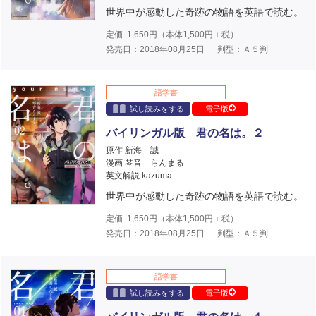
世界中が感動した奇跡の物語を英語で読む。
定価
1,650
円（本体
1,500
円＋税）
発売日：2018年08月25日
判型：Ａ５判
語学書
試し読みをする
電子版
バイリンガル版 君の名は。２
原作 新海 誠
漫画 琴音 らんまる
英文解説 kazuma
世界中が感動した奇跡の物語を英語で読む。
定価
1,650
円（本体
1,500
円＋税）
発売日：2018年08月25日
判型：Ａ５判
語学書
試し読みをする
電子版