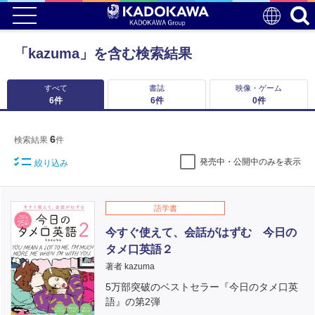
「kazuma」を含む検索結果
すべて
書誌
映像・ゲーム
6
件
6
件
0
件
6
検索結果
件
発売中・公開中のみを表示
絞り込み
語学書
今すぐ使えて、会話がはずむ 今日の
タメ口英語２
著者 kazuma
5万部突破のベストセラー『今日のタメ口英
語』の第2弾