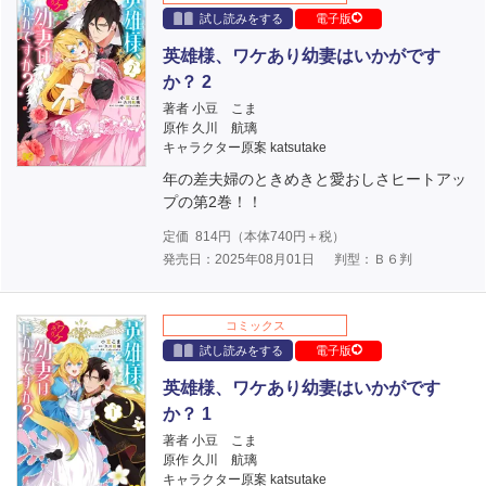
試し読みをする
電子版
英雄様、ワケあり幼妻はいかがです
か？ 2
著者 小豆 こま
原作 久川 航璃
キャラクター原案 katsutake
年の差夫婦のときめきと愛おしさヒートアッ
プの第2巻！！
定価
814
円（本体
740
円＋税）
発売日：2025年08月01日
判型：Ｂ６判
コミックス
試し読みをする
電子版
英雄様、ワケあり幼妻はいかがです
か？ 1
著者 小豆 こま
原作 久川 航璃
キャラクター原案 katsutake