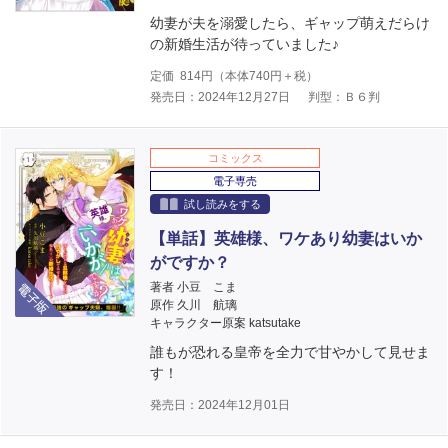
幼妻が夫を溺愛したら、ギャップ萌えだらけ
の新婚生活が待っていました♪
定価
814
円（本体
740
円＋税）
発売日：2024年12月27日
判型：Ｂ６判
コミックス
電子専売
試し読みをする
【単話】英雄様、ワケあり幼妻はいか
がですか？
電子版
著者 小豆 こま
原作 久川 航璃
キャラクター原案 katsutake
誰もが恐れる皇帝を全力で甘やかして見せま
す！
発売日：2024年12月01日