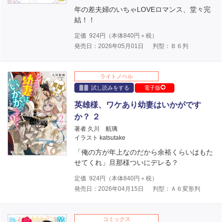
年の差夫婦のいちゃLOVEロマンス、堂々完
結！！
定価
924
円（本体
840
円＋税）
発売日：2026年05月01日
判型：Ｂ６判
ライトノベル
試し読みをする
電子版
英雄様、ワケあり幼妻はいかがです
か？ ２
著者 久川 航璃
イラスト katsutake
「俺の方が年上なのだから余裕くらいはもた
せてくれ」旦那様ついにデレる？
定価
924
円（本体
840
円＋税）
発売日：2026年04月15日
判型：Ａ６変形判
コミックス