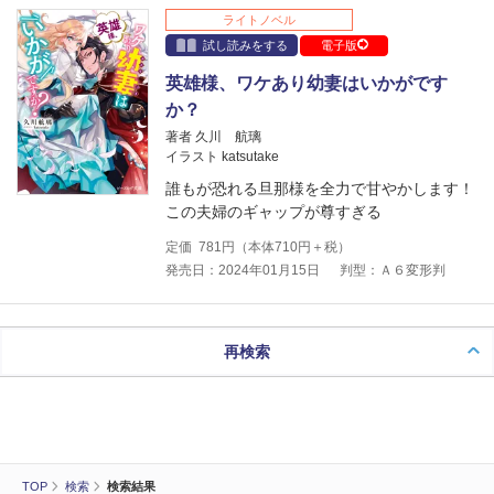
ライトノベル
試し読みをする
電子版
英雄様、ワケあり幼妻はいかがです
か？
著者 久川 航璃
イラスト katsutake
誰もが恐れる旦那様を全力で甘やかします！
この夫婦のギャップが尊すぎる
定価
781
円（本体
710
円＋税）
発売日：2024年01月15日
判型：Ａ６変形判
再検索
TOP
検索
検索結果