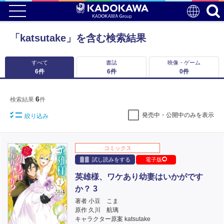
「katsutake」を含む検索結果
すべて
書誌
映像・ゲーム
6
件
6
件
0
件
6
検索結果
件
発売中・公開中のみを表示
絞り込み
コミックス
試し読みをする
電子版
英雄様、ワケあり幼妻はいかがです
か？ 3
著者 小豆 こま
原作 久川 航璃
キャラクター原案 katsutake