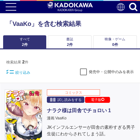
「VaaKo」を含む検索結果
すべて
書誌
映像・ゲーム
2
件
2
件
0
件
2
検索結果
件
発売中・公開中のみを表示
絞り込み
コミックス
試し読みをする
電子版
ナラク様は田舎でチョロい 1
漫画 VaaKo
JKインフルエンサーが田舎の素朴すぎる男子
生徒にわからされてしまう話。