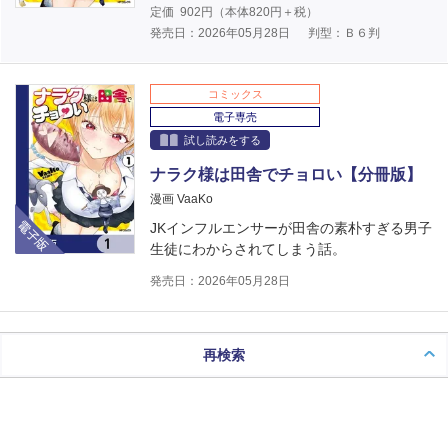
定価
902
円（本体
820
円＋税）
発売日：2026年05月28日
判型：Ｂ６判
コミックス
電子専売
試し読みをする
ナラク様は田舎でチョロい【分冊版】
漫画 VaaKo
電子版
JKインフルエンサーが田舎の素朴すぎる男子
生徒にわからされてしまう話。
発売日：2026年05月28日
再検索