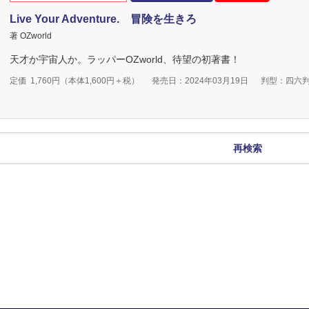
Live Your Adventure. 冒険を生きろ
著 OZworld
天才か宇宙人か。ラッパーOZworld、待望の初著書！
定価
1,760
円（本体
1,600
円＋税）
発売日：2024年03月19日
判型：四六
再検索