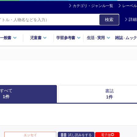
カテゴリ・ジャンル一覧
レーベル
検索
詳細
一般書
児童書
学習参考書
生活
実用
雑誌
ムック
・
・
すべて
書誌
1
件
1
件
エッセイ
試し読みをする
電子版