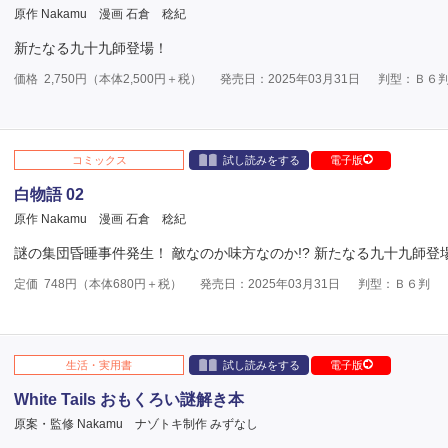
原作 Nakamu
漫画 石倉 稔紀
新たなる九十九師登場！
価格
2,750
円（本体
2,500
円＋税）
発売日：2025年03月31日
判型：Ｂ６
コミックス
試し読みをする
電子版
白物語 02
原作 Nakamu
漫画 石倉 稔紀
謎の集団昏睡事件発生！ 敵なのか味方なのか!? 新たなる九十九師登
定価
748
円（本体
680
円＋税）
発売日：2025年03月31日
判型：Ｂ６判
生活・実用書
試し読みをする
電子版
White Tails おもくろい謎解き本
原案・監修 Nakamu
ナゾトキ制作 みずなし