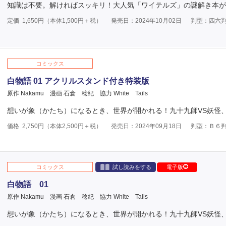
知識は不要。解ければスッキリ！大人気「ワイテルズ」の謎解き本が
定価
1,650
円（本体
1,500
円＋税）
発売日：2024年10月02日
判型：四六
コミックス
白物語 01 アクリルスタンド付き特装版
原作 Nakamu
漫画 石倉 稔紀
協力 White Tails
想いが象（かたち）になるとき、世界が開かれる！九十九師VS妖怪
価格
2,750
円（本体
2,500
円＋税）
発売日：2024年09月18日
判型：Ｂ６
コミックス
試し読みをする
電子版
白物語 01
原作 Nakamu
漫画 石倉 稔紀
協力 White Tails
想いが象（かたち）になるとき、世界が開かれる！九十九師VS妖怪