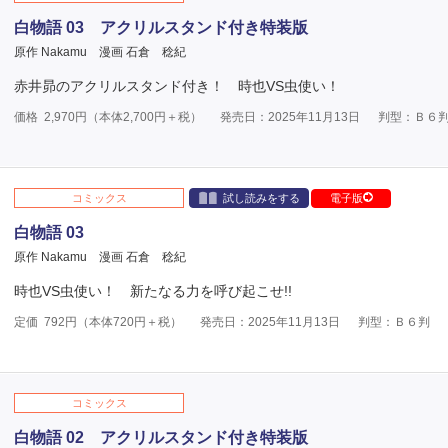
白物語 03 アクリルスタンド付き特装版
原作 Nakamu
漫画 石倉 稔紀
赤井昴のアクリルスタンド付き！ 時也VS虫使い！
価格
2,970
円（本体
2,700
円＋税）
発売日：2025年11月13日
判型：Ｂ６
コミックス
試し読みをする
電子版
白物語 03
原作 Nakamu
漫画 石倉 稔紀
時也VS虫使い！ 新たなる力を呼び起こせ!!
定価
792
円（本体
720
円＋税）
発売日：2025年11月13日
判型：Ｂ６判
コミックス
白物語 02 アクリルスタンド付き特装版