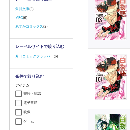
角川文庫
(2)
MFC
(6)
あすかコミックス
(2)
レーベルサイトで絞り込む
月刊コミックフラッパー
(6)
条件で絞り込む
アイテム
書籍・雑誌
電子書籍
映像
ゲーム