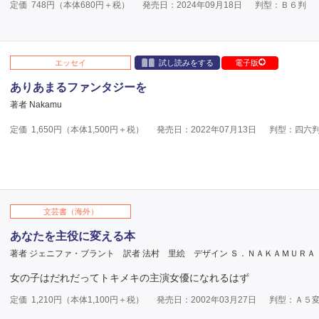
定価
748
円（本体
680
円＋税）
発売日：2024年09月18日
判型：Ｂ６判
エッセイ
試し読みをする
電子版
ありあまるファンタジーを
著者 Nakamu
定価
1,650
円（本体
1,500
円＋税）
発売日：2022年07月13日
判型：四六
文芸書（海外）
あなたを主役に変える本
著者 ジェニファ・ブラント
訳者 法村 里絵
デザイン Ｓ．ＮＡＫＡＭＵＲＡ
女の子はだれだってトキメキの主演女優になれるはず
定価
1,210
円（本体
1,100
円＋税）
発売日：2002年03月27日
判型：Ａ５