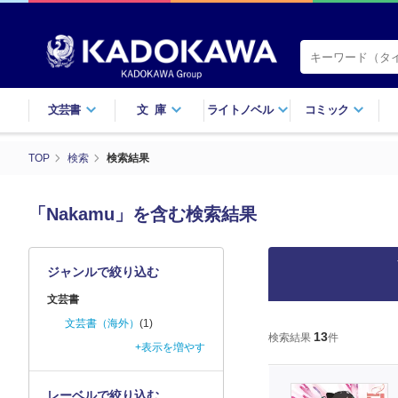
文芸書
文庫
ライトノベル
コミック
TOP
検索
検索結果
「Nakamu」を含む検索結果
ジャンルで絞り込む
文芸書
文芸書（海外）
(1)
13
検索結果
件
+表示を増やす
レーベルで絞り込む