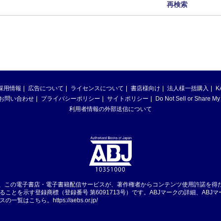
再検索
採用情報
広告について
ライセンスについて
書店様向け
法人様一括購入
K
お問い合わせ
プライバシーポリシー
サイトポリシー
Do Not Sell or Share My
利用者情報の外部送信について
は、この電子書店・電子書籍配信サービスが、著作権者からコンテンツ使用許諾を得
ることを示す登録商標（登録番号 第6091713号）です。ABJマークの詳細、ABJ
スの一覧はこちら。
https://aebs.or.jp/