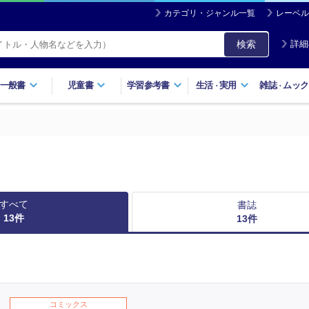
カテゴリ・ジャンル一覧
レーベル
検索
詳細
一般書
児童書
学習参考書
生活
実用
雑誌
ムック
・
・
すべて
書誌
13
件
13
件
コミックス