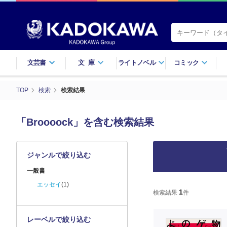
文芸書
文庫
ライトノベル
コミック
TOP
検索
検索結果
「Broooock」を含む検索結果
ジャンルで絞り込む
一般書
エッセイ
(1)
1
検索結果
件
レーベルで絞り込む