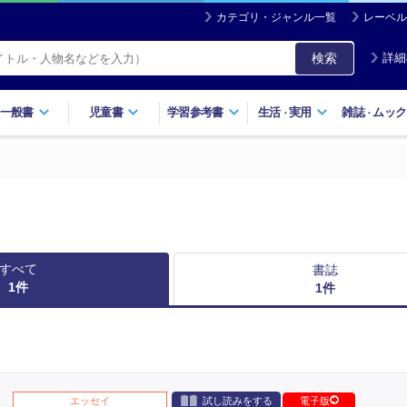
カテゴリ・ジャンル一覧
レーベル
検索
詳細
一般書
児童書
学習参考書
生活
実用
雑誌
ムック
・
・
すべて
書誌
1
件
1
件
エッセイ
試し読みをする
電子版