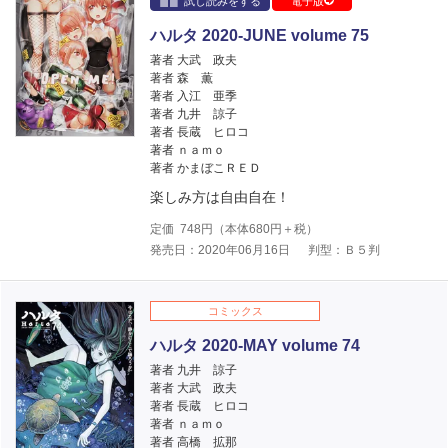
試し読みをする
電子版
ハルタ 2020-JUNE volume 75
著者 大武 政夫
著者 森 薫
著者 入江 亜季
著者 九井 諒子
著者 長蔵 ヒロコ
著者 ｎａｍｏ
著者 かまぼこＲＥＤ
楽しみ方は自由自在！
定価
748
円（本体
680
円＋税）
発売日：2020年06月16日
判型：Ｂ５判
コミックス
ハルタ 2020-MAY volume 74
著者 九井 諒子
著者 大武 政夫
著者 長蔵 ヒロコ
著者 ｎａｍｏ
著者 高橋 拡那