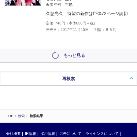
著者 中村 哲也
久慈光久、待望の新作は巨弾72ページ読切！
定価
748
円（本体
680
円＋税）
発売日：2017年11月15日
判型：Ｂ５判
もっと見る
再検索
TOP
検索
検索結果
会社概要
IR情報
採用情報
広告について
ライセンスについて