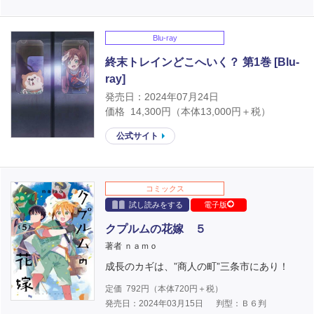
Blu-ray
終末トレインどこへいく？ 第1巻 [Blu-
ray]
発売日：2024年07月24日
価格
14,300
円（本体
13,000
円＋税）
公式サイト
コミックス
試し読みをする
電子版
クプルムの花嫁 ５
著者 ｎａｍｏ
成長のカギは、”商人の町”三条市にあり！
定価
792
円（本体
720
円＋税）
発売日：2024年03月15日
判型：Ｂ６判