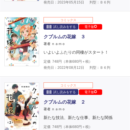
発売日：2023年05月15日
判型：Ｂ６判
コミックス
試し読みをする
電子版
クプルムの花嫁 ３
著者 ｎａｍｏ
いよいよふたりの同棲がスタート！
定価
748
円（本体
680
円＋税）
発売日：2022年08月12日
判型：Ｂ６判
コミックス
試し読みをする
電子版
クプルムの花嫁 ２
著者 ｎａｍｏ
新たな技法、新たな仕事、新たな関係
定価
748
円（本体
680
円＋税）