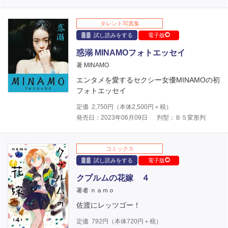
タレント写真集
試し読みをする
電子版
惑溺 MINAMOフォトエッセイ
著 MINAMO
エンタメを愛するセクシー女優MINAMOの初
フォトエッセイ
定価
2,750
円（本体
2,500
円＋税）
発売日：2023年06月09日
判型：Ｂ５変形判
コミックス
試し読みをする
電子版
クプルムの花嫁 ４
著者 ｎａｍｏ
佐渡にレッツゴー！
定価
792
円（本体
720
円＋税）