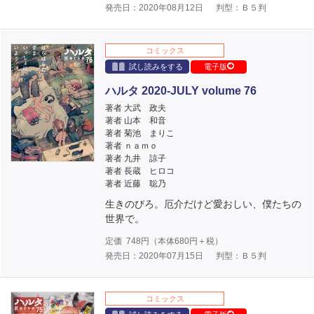
発売日：2020年08月12日
判型：Ｂ５判
コミックス
試し読みをする
電子版
ハルタ 2020-JULY volume 76
著者 大武 政夫
著者 山本 和音
著者 菊池 まりこ
著者 ｎａｍｏ
著者 九井 諒子
著者 長蔵 ヒロコ
著者 近藤 聡乃
生きのびろ。厄介だけど愛おしい、僕たちの
世界で。
定価
748
円（本体
680
円＋税）
発売日：2020年07月15日
判型：Ｂ５判
コミックス