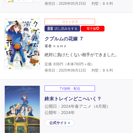
発売日：2026年05月15日
判型：Ｂ６判
コミックス
試し読みをする
電子版
クプルムの花嫁 ７
著者 ｎａｍｏ
絶対に負けたくない相手ができました。
定価
836
円（本体
760
円＋税）
発売日：2025年08月12日
判型：Ｂ６判
TV放映・配信
終末トレインどこへいく？
公開日：2024年春アニメ（4月期）
公開年：2024年
公式サイト