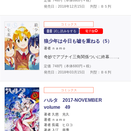
定価
748
円（本体
680
円＋税）
発売日：2018年12月15日
判型：Ｂ５判
コミックス
試し読みをする
電子版
狼少年は今日も嘘を重ねる（5）
著者 ｎａｍｏ
奇妙でアブナイ三角関係ついに終幕……。
定価
748
円（本体
680
円＋税）
発売日：2018年03月15日
判型：Ｂ６判
コミックス
ハルタ 2017-NOVEMBER
volume 49
著者 久慈 光久
著者 ｎａｍｏ
著者 長蔵 ヒロコ
著者 入江 亜季