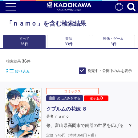
「ｎａｍｏ」を含む検索結果
すべて
書誌
映像・ゲーム
36
件
33
件
3
件
36
検索結果
件
発売中・公開中のみを表示
絞り込み
コミックス
試し読みをする
電子版
クプルムの花嫁 ８
著者 ｎａｍｏ
修、富山県高岡市で銅器の世界を広げる！？
定価
946
円（本体
860
円＋税）