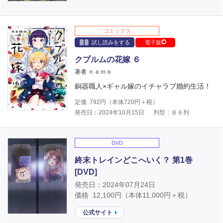
コミックス
試し読みをする
電子版
クプルムの花嫁 ６
著者 ｎａｍｏ
銅器職人×ギャル嫁のイチャラブ婚約生活！
定価
792
円（本体
720
円＋税）
発売日：2024年10月15日
判型：Ｂ６判
DVD
終末トレインどこへいく？ 第1巻
[DVD]
発売日：2024年07月24日
価格
12,100
円（本体
11,000
円＋税）
公式サイト