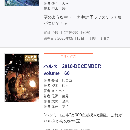
著者 佐々 大河
著者 空木 哲生
夢のような幸せ！ 九井諒子ラフスケッチ集
がついてくる！
定価
748
円（本体
680
円＋税）
発売日：2020年05月15日
判型：Ｂ５判
コミックス
ハルタ 2018-DECEMBER
volume 60
著者 長蔵 ヒロコ
著者 樫木 祐人
著者 ｎａｍｏ
著者 佐野 菜見
著者 大武 政夫
著者 九井 諒子
“ハクミコ豆本”と900頁越えの漫画。これが
ハルタからのお年玉！