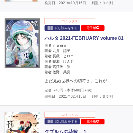
発売日：2021年10月15日
判型：Ｂ６判
コミックス
試し読みをする
電子版
ハルタ 2021-FEBRUARY volume 81
著者 ｎａｍｏ
著者 九井 諒子
著者 長蔵 ヒロコ
著者 鶴淵 けんじ
著者 高江洲 弥
著者 佐野 菜見
まだ見ぬ世界への切符さ、これが！
定価
748
円（本体
680
円＋税）
発売日：2021年02月15日
判型：Ｂ５判
コミックス
試し読みをする
電子版
クプルムの花嫁 １