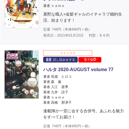
著者 ｎａｍｏ
寡黙な職人×金髪ギャルのイチャラブ婚約生
活、始まります！
定価
748
円（本体
680
円＋税）
発売日：2021年01月15日
判型：Ｂ６判
コミックス
試し読みをする
電子版
ハルタ 2020-AUGUST volume 77
著者 長蔵 ヒロコ
著者 森 薫
著者 入江 亜季
著者 九井 諒子
著者 ｎａｍｏ
著者 高橋 那津子
連載陣が一堂に会する合併号。あふれる魅力
をすべてお届け！
定価
748
円（本体
680
円＋税）