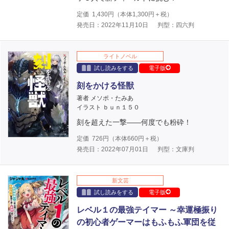
定価
1,430
円（本体
1,300
円＋税）
発売日：2022年11月10日
判型：四六判
ライトノベル
試し読みをする
電子版
刻をかける怪獣
著者 メソポ・たみあ
イラスト ｂｕｎ１５０
刻を超えた一撃――何度でも粉砕！
定価
726
円（本体
660
円＋税）
発売日：2022年07月01日
判型：文庫判
新文芸
試し読みをする
電子版
レベル１の最強テイマー ～幸運極振り
の初心者ゲーマーはもふもふ軍団を従