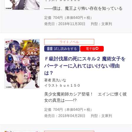
――僕は、魔王より怖い存在を知っている
定価
704
円（本体
640
円＋税）
発売日：2018年11月30日
判型：文庫判
ライトノベル
試し読みをする
電子版
Ｆ級討伐屋の死にスキル２ 魔術女子を
パーティーに入れてはいけない理由
は？
著者 黒九いな
イラスト ｂｕｎ１５０
美少女魔術師カシア登場！ エインに懐く彼
女の真意は――!?
定価
704
円（本体
640
円＋税）
発売日：2018年04月28日
判型：文庫判