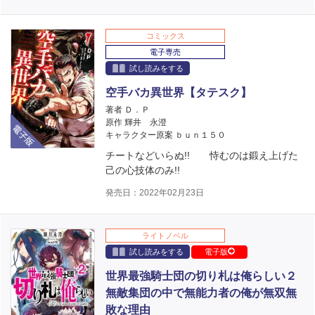
コミックス
電子専売
試し読みをする
空手バカ異世界【タテスク】
著者 Ｄ．Ｐ
電子版
原作 輝井 永澄
キャラクター原案 ｂｕｎ１５０
チートなどいらぬ!! 恃むのは鍛え上げた
己の心技体のみ!!
発売日：2022年02月23日
ライトノベル
試し読みをする
電子版
世界最強騎士団の切り札は俺らしい２
無敵集団の中で無能力者の俺が無双無
敗な理由