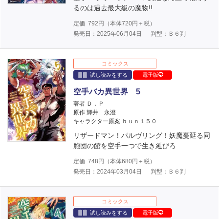
るのは過去最大級の魔物!!
定価
792
円（本体
720
円＋税）
発売日：2025年06月04日
判型：Ｂ６判
コミックス
試し読みをする
電子版
空手バカ異世界 5
著者 Ｄ．Ｐ
原作 輝井 永澄
キャラクター原案 ｂｕｎ１５０
リザードマン！パルヴリング！妖魔蔓延る同
胞団の館を空手一つで生き延びろ
定価
748
円（本体
680
円＋税）
発売日：2024年03月04日
判型：Ｂ６判
コミックス
試し読みをする
電子版