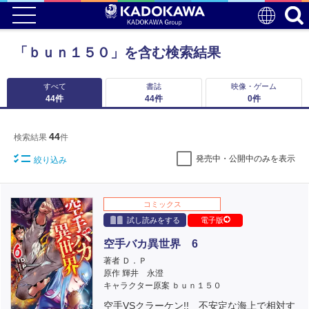
「ｂｕｎ１５０」を含む検索結果
すべて
書誌
映像・ゲーム
44
件
44
件
0
件
44
検索結果
件
発売中・公開中のみを表示
絞り込み
コミックス
試し読みをする
電子版
空手バカ異世界 6
著者 Ｄ．Ｐ
原作 輝井 永澄
キャラクター原案 ｂｕｎ１５０
空手VSクラーケン!! 不安定な海上で相対す