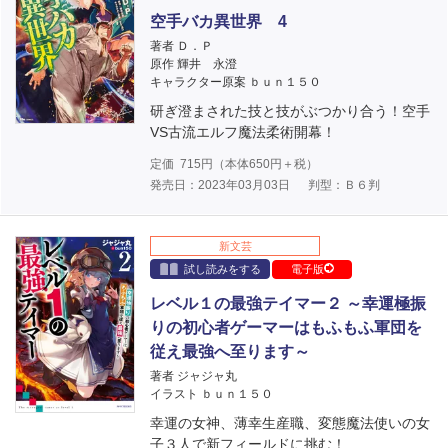
空手バカ異世界 4
著者 Ｄ．Ｐ
原作 輝井 永澄
キャラクター原案 ｂｕｎ１５０
研ぎ澄まされた技と技がぶつかり合う！空手
VS古流エルフ魔法柔術開幕！
定価
715
円（本体
650
円＋税）
発売日：2023年03月03日
判型：Ｂ６判
新文芸
試し読みをする
電子版
レベル１の最強テイマー２ ～幸運極振
りの初心者ゲーマーはもふもふ軍団を
従え最強へ至ります～
著者 ジャジャ丸
イラスト ｂｕｎ１５０
幸運の女神、薄幸生産職、変態魔法使いの女
子３人で新フィールドに挑む！