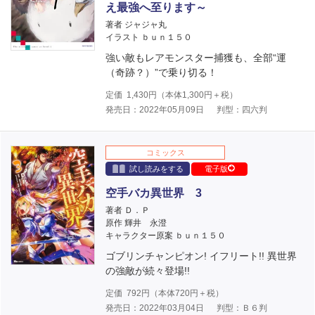
え最強へ至ります～
著者 ジャジャ丸
イラスト ｂｕｎ１５０
強い敵もレアモンスター捕獲も、全部“運
（奇跡？）”で乗り切る！
定価
1,430
円（本体
1,300
円＋税）
発売日：2022年05月09日
判型：四六判
コミックス
試し読みをする
電子版
空手バカ異世界 3
著者 Ｄ．Ｐ
原作 輝井 永澄
キャラクター原案 ｂｕｎ１５０
ゴブリンチャンピオン! イフリート!! 異世界
の強敵が続々登場!!
定価
792
円（本体
720
円＋税）
発売日：2022年03月04日
判型：Ｂ６判