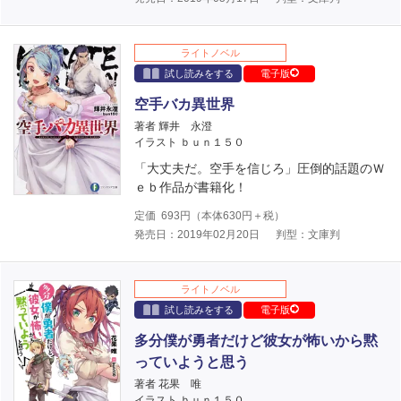
ライトノベル
試し読みをする
電子版
空手バカ異世界
著者 輝井 永澄
イラスト ｂｕｎ１５０
「大丈夫だ。空手を信じろ」圧倒的話題のＷ
ｅｂ作品が書籍化！
定価
693
円（本体
630
円＋税）
発売日：2019年02月20日
判型：文庫判
ライトノベル
試し読みをする
電子版
多分僕が勇者だけど彼女が怖いから黙
っていようと思う
著者 花果 唯
イラスト ｂｕｎ１５０