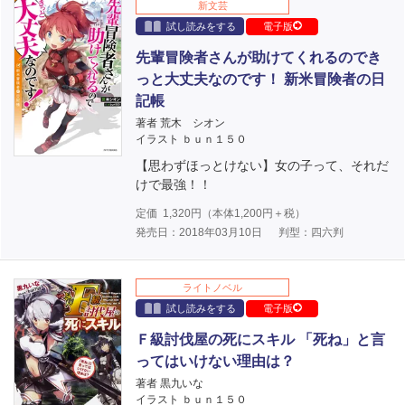
新文芸
試し読みをする
電子版
先輩冒険者さんが助けてくれるのでき
っと大丈夫なのです！ 新米冒険者の日
記帳
著者 荒木 シオン
イラスト ｂｕｎ１５０
【思わずほっとけない】女の子って、それだ
けで最強！！
定価
1,320
円（本体
1,200
円＋税）
発売日：2018年03月10日
判型：四六判
ライトノベル
試し読みをする
電子版
Ｆ級討伐屋の死にスキル 「死ね」と言
ってはいけない理由は？
著者 黒九いな
イラスト ｂｕｎ１５０