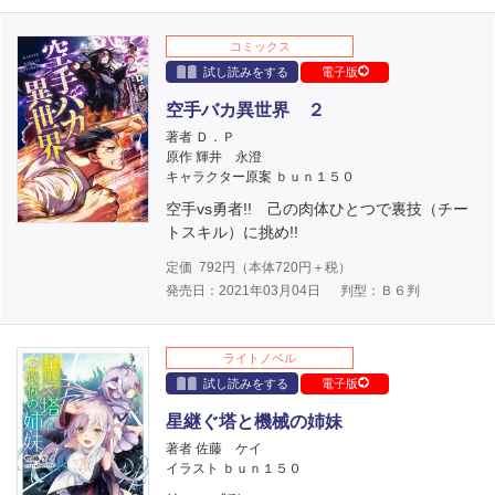
コミックス
試し読みをする
電子版
空手バカ異世界 ２
著者 Ｄ．Ｐ
原作 輝井 永澄
キャラクター原案 ｂｕｎ１５０
空手vs勇者!! 己の肉体ひとつで裏技（チー
トスキル）に挑め!!
定価
792
円（本体
720
円＋税）
発売日：2021年03月04日
判型：Ｂ６判
ライトノベル
試し読みをする
電子版
星継ぐ塔と機械の姉妹
著者 佐藤 ケイ
イラスト ｂｕｎ１５０