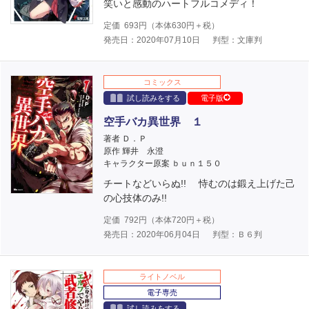
笑いと感動のハートフルコメディ！
定価
693
円（本体
630
円＋税）
発売日：2020年07月10日
判型：文庫判
コミックス
試し読みをする
電子版
空手バカ異世界 １
著者 Ｄ．Ｐ
原作 輝井 永澄
キャラクター原案 ｂｕｎ１５０
チートなどいらぬ!! 恃むのは鍛え上げた己
の心技体のみ!!
定価
792
円（本体
720
円＋税）
発売日：2020年06月04日
判型：Ｂ６判
ライトノベル
電子専売
試し読みをする