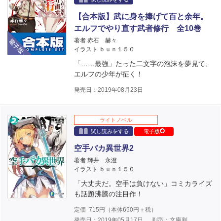
【合本版】武に身を捧げて百と余年。
エルフでやり直す武者修行 全10巻
電子版
著者 赤石 赫々
イラスト ｂｕｎ１５０
「……最強」たった二文字の泡沫を夢見て、
エルフの少年が征く！
発売日：2019年08月23日
ライトノベル
試し読みをする
電子版
空手バカ異世界2
著者 輝井 永澄
イラスト ｂｕｎ１５０
「大丈夫だ。空手は負けない」コミカライズ
も話題沸騰の注目作！
定価
715
円（本体
650
円＋税）
発売日：2019年05月17日
判型：文庫判