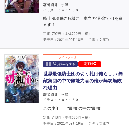
著者 輝井 永澄
イラスト ｂｕｎ１５０
騎士団壊滅の危機に、本当の“最強”が目を覚
ます！
定価
792
円（本体
720
円＋税）
発売日：2021年09月18日
判型：文庫判
ライトノベル
試し読みをする
電子版
世界最強騎士団の切り札は俺らしい 無
敵集団の中で無能力者の俺が無双無敗
な理由
著者 輝井 永澄
イラスト ｂｕｎ１５０
この少年――“最強”の中の“最強”
定価
748
円（本体
680
円＋税）
発売日：2021年03月19日
判型：文庫判