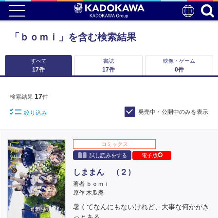
「ｂｏｍｉ」を含む検索結果
すべて
書誌
映像・ゲーム
17
件
17
件
0
件
17
検索結果
件
発売中・公開中のみを表示
絞り込み
コミックス
試し読みをする
電子版
しままん （２）
著者 ｂｏｍｉ
原作 木瓜庵
暑くてなんにもないけれど、大事な何かがき
っとある。