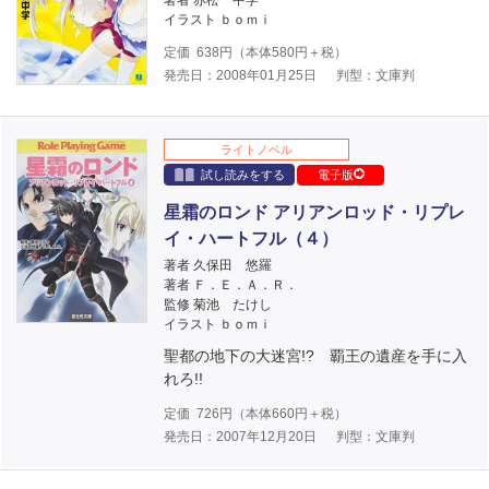
著者 赤松 中学
イラスト ｂｏｍｉ
定価
638
円（本体
580
円＋税）
発売日：2008年01月25日
判型：文庫判
ライトノベル
試し読みをする
電子版
星霜のロンド アリアンロッド・リプレ
イ・ハートフル（４）
著者 久保田 悠羅
著者 Ｆ．Ｅ．Ａ．Ｒ．
監修 菊池 たけし
イラスト ｂｏｍｉ
聖都の地下の大迷宮!? 覇王の遺産を手に入
れろ!!
定価
726
円（本体
660
円＋税）
発売日：2007年12月20日
判型：文庫判