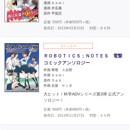
漫画 ｂｏｍｉ
漫画 木瓜庵
原作 平坂読
定価
556
円（本体
505
円＋税）
発売日：2013年03月23日
判型：Ｂ６判
コミックス
ＲＯＢＯＴＩＣＳ；ＮＯＴＥＳ 電撃
コミックアンソロジー
作画 華尾 ス太郎
作画 ｂｏｍｉ
原作 ５ｐｂ．
作画 石坂 ケンタ
大ヒット！科学ADVシリーズ第3弾 公式アン
ソロジー！
定価
968
円（本体
880
円＋税）
発売日：2012年11月27日
判型：Ａ５判