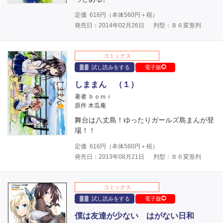
定価
616
円（本体
560
円＋税）
発売日：2014年02月26日
判型：Ｂ６変形判
コミックス
試し読みをする
電子版
しままん （１）
著者 ｂｏｍｉ
原作 木瓜庵
舞台は八丈島！ゆったりガールズ島まんが登
場！！
定価
616
円（本体
560
円＋税）
発売日：2013年08月21日
判型：Ｂ６変形判
コミックス
試し読みをする
電子版
僕は友達が少ない はがない日和