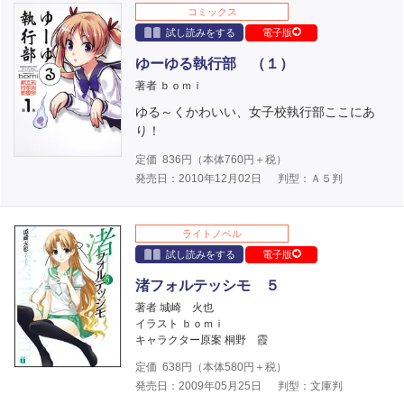
コミックス
試し読みをする
電子版
ゆーゆる執行部 （１）
著者 ｂｏｍｉ
ゆる～くかわいい、女子校執行部ここにあ
り！
定価
836
円（本体
760
円＋税）
発売日：2010年12月02日
判型：Ａ５判
ライトノベル
試し読みをする
電子版
渚フォルテッシモ ５
著者 城崎 火也
イラスト ｂｏｍｉ
キャラクター原案 桐野 霞
定価
638
円（本体
580
円＋税）
発売日：2009年05月25日
判型：文庫判