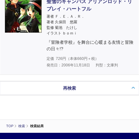
聖雪のキャンパス アリアンロッド・リ
プレイ・ハートフル
著者 Ｆ．Ｅ．Ａ．Ｒ．
著者 久保田 悠羅
監修 菊池 たけし
イラスト ｂｏｍｉ
『冒険者学校』を舞台に心暖まる友情と冒険
の日々!?
定価
726
円（本体
660
円＋税）
発売日：2006年11月18日
判型：文庫判
再検索
TOP
検索
検索結果