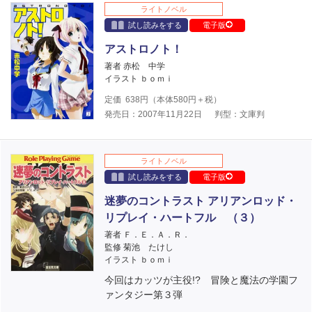
ライトノベル
試し読みをする
電子版
アストロノト！
著者 赤松 中学
イラスト ｂｏｍｉ
定価
638
円（本体
580
円＋税）
発売日：2007年11月22日
判型：文庫判
ライトノベル
試し読みをする
電子版
迷夢のコントラスト アリアンロッド・
リプレイ・ハートフル （３）
著者 Ｆ．Ｅ．Ａ．Ｒ．
監修 菊池 たけし
イラスト ｂｏｍｉ
今回はカッツが主役!? 冒険と魔法の学園フ
ァンタジー第３弾