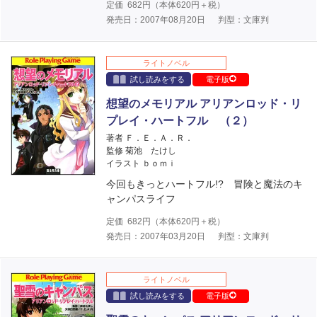
定価
682
円（本体
620
円＋税）
発売日：2007年08月20日
判型：文庫判
ライトノベル
試し読みをする
電子版
想望のメモリアル アリアンロッド・リ
プレイ・ハートフル （２）
著者 Ｆ．Ｅ．Ａ．Ｒ．
監修 菊池 たけし
イラスト ｂｏｍｉ
今回もきっとハートフル!? 冒険と魔法のキ
ャンパスライフ
定価
682
円（本体
620
円＋税）
発売日：2007年03月20日
判型：文庫判
ライトノベル
試し読みをする
電子版