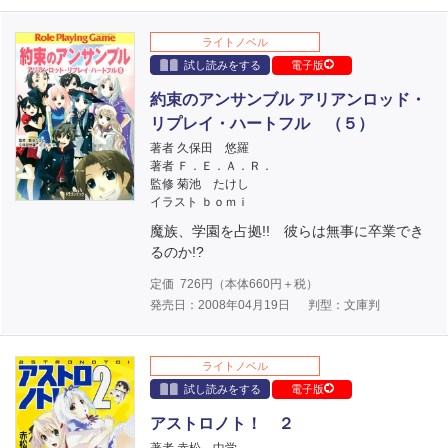
ライトノベル
試し読みをする
電子版
約束のアンサンブル アリアンロッド・
リプレイ・ハートフル （５）
著者 久保田 悠羅
著者 Ｆ．Ｅ．Ａ．Ｒ．
監修 菊池 たけし
イラスト ｂｏｍｉ
魔族、学園を占拠!! 彼らは無事に卒業でき
るのか!?
定価
726
円（本体
660
円＋税）
発売日：2008年04月19日
判型：文庫判
ライトノベル
試し読みをする
電子版
アストロノト！ ２