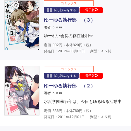
コミックス
試し読みをする
電子版
ゆーゆる執行部 （３）
著者 ｂｏｍｉ
ゆーれい会長の存在証明☆
定価
902
円（本体
820
円＋税）
発売日：2012年08月02日
判型：Ａ５判
コミックス
試し読みをする
電子版
ゆーゆる執行部 （２）
著者 ｂｏｍｉ
水浜学園執行部は、今日もゆるゆる活動中
定価
836
円（本体
760
円＋税）
発売日：2011年12月01日
判型：Ａ５判