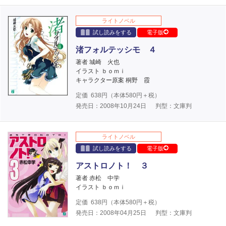
ライトノベル
試し読みをする
電子版
渚フォルテッシモ ４
著者 城崎 火也
イラスト ｂｏｍｉ
キャラクター原案 桐野 霞
定価
638
円（本体
580
円＋税）
発売日：2008年10月24日
判型：文庫判
ライトノベル
試し読みをする
電子版
アストロノト！ ３
著者 赤松 中学
イラスト ｂｏｍｉ
定価
638
円（本体
580
円＋税）
発売日：2008年04月25日
判型：文庫判