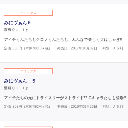
コミックス
みにヴぁん 6
漫画 Ｑｕｉｌｙ
アイチくんたちもクロノくんたちも、みんなで楽しく大はしゃぎ!!
定価
858
円（本体
780
円＋税）
発売日：2017年10月07日
判型：Ａ５判
コミックス
みにヴぁん ５
漫画 Ｑｕｉｌｙ
アイチたちの元にトライスリーがストライド!? Gキャラたちも登場!!
定価
858
円（本体
780
円＋税）
発売日：2016年09月26日
判型：Ａ５判