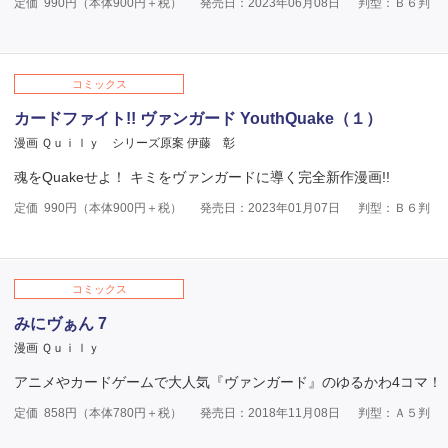
定価
990
円（本体
900
円＋税）
発売日：2023年06月08日
判型：Ｂ６判
コミックス
カードファイト!! ヴァンガード YouthQuake（１）
漫画 Ｑｕｉｌｙ
シリーズ原案 伊藤 彰
魂をQuakeせよ！ キミをヴァンガードに導く完全新作漫画!!
定価
990
円（本体
900
円＋税）
発売日：2023年01月07日
判型：Ｂ６判
コミックス
みにヴぁん 7
漫画 Ｑｕｉｌｙ
アニメやカードゲームで大人気『ヴァンガード』のゆるかわ4コマ！
定価
858
円（本体
780
円＋税）
発売日：2018年11月08日
判型：Ａ５判