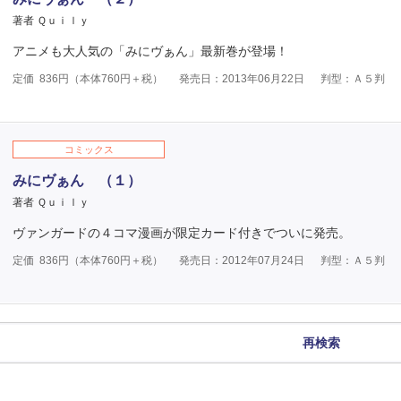
著者 Ｑｕｉｌｙ
アニメも大人気の「みにヴぁん」最新巻が登場！
定価
836
円（本体
760
円＋税）
発売日：2013年06月22日
判型：Ａ５判
コミックス
みにヴぁん （１）
著者 Ｑｕｉｌｙ
ヴァンガードの４コマ漫画が限定カード付きでついに発売。
定価
836
円（本体
760
円＋税）
発売日：2012年07月24日
判型：Ａ５判
再検索