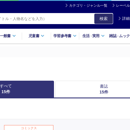
カテゴリ・ジャンル一覧
レーベル
検索
詳細
一般書
児童書
学習参考書
生活
実用
雑誌
ムック
・
・
すべて
書誌
15
件
15
件
コミックス