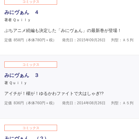
コミックス
みにヴぁん ４
著者 Ｑｕｉｌｙ
ぷちアニメ続編も決定した「みにヴぁん」の最新巻が登場！
定価
858
円（本体
780
円＋税）
発売日：2015年09月26日
判型：Ａ５判
コミックス
みにヴぁん ３
著 Ｑｕｉｌｙ
アイチが！櫂が！ゆるかわファイトで大はしゃぎ!?
定価
836
円（本体
760
円＋税）
発売日：2014年08月26日
判型：Ａ５判
コミックス
みにヴぁん （２）