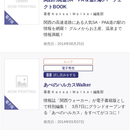
クトBOOK
電子版
著者 ＫａｎｓａｉＷａｌｋｅｒ編集部
関西の高速道路にある人気SA・PA&道の駅の
情報を網羅！ グルメからお土産、温泉まで
情報満載！
発売日：2014年08月25日
ムック
電子専売
試し読みをする
あべのハルカスWalker
著者 ＫａｎｓａｉＷａｌｋｅｒ編集部
電子版
情報誌「関西ウォーカー」が電子書籍版とし
て特別編集！ 3月7日にグランドオープンす
る「あべのハルカス」をすべてがココに！
発売日：2014年03月07日