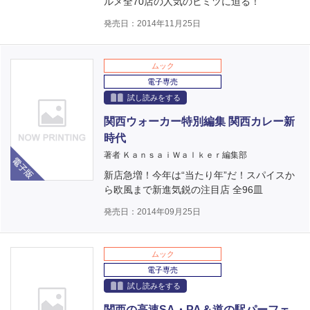
ルメ全70店の人気のヒミツに迫る！
発売日：2014年11月25日
ムック
電子専売
試し読みをする
関西ウォーカー特別編集 関西カレー新
時代
電子版
著者 ＫａｎｓａｉＷａｌｋｅｒ編集部
新店急増！今年は“当たり年”だ！スパイスか
ら欧風まで新進気鋭の注目店 全96皿
発売日：2014年09月25日
ムック
電子専売
試し読みをする
関西の高速SA・PA＆道の駅パーフェ