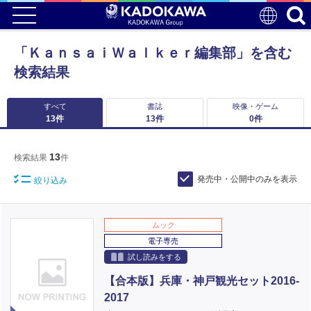
「ＫａｎｓａｉＷａｌｋｅｒ編集部」を含む
検索結果
すべて
書誌
映像・ゲーム
13
件
13
件
0
件
13
検索結果
件
発売中・公開中のみを表示
絞り込み
ムック
電子専売
試し読みをする
【合本版】兵庫・神戸観光セット2016-
2017