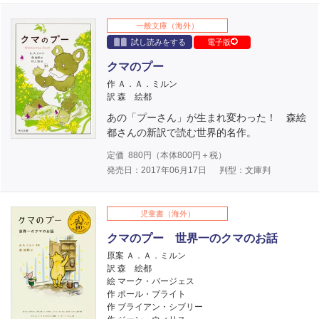
一般文庫（海外）
試し読みをする
電子版
クマのプー
作 Ａ．Ａ．ミルン
訳 森 絵都
あの「プーさん」が生まれ変わった！ 森絵
都さんの新訳で読む世界的名作。
定価
880
円（本体
800
円＋税）
発売日：2017年06月17日
判型：文庫判
児童書（海外）
クマのプー 世界一のクマのお話
原案 Ａ．Ａ．ミルン
訳 森 絵都
絵 マーク・バージェス
作 ポール・ブライト
作 ブライアン・シブリー