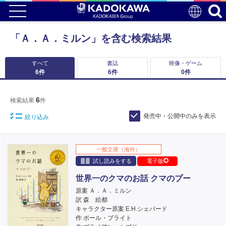
「Ａ．Ａ．ミルン」を含む検索結果
すべて
書誌
映像・ゲーム
6
件
6
件
0
件
6
検索結果
件
発売中・公開中のみを表示
絞り込み
一般文庫（海外）
試し読みをする
電子版
世界一のクマのお話 クマのプー
原案 Ａ．Ａ．ミルン
訳 森 絵都
キャラクター原案 E.H.シェパード
作 ポール・ブライト