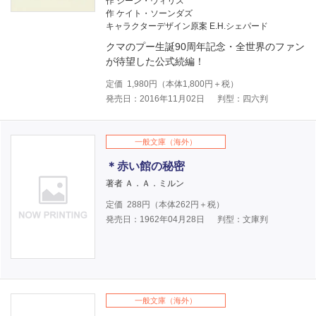
作 ジーン・ウィリス
作 ケイト・ソーンダズ
キャラクターデザイン原案 E.H.シェパード
クマのプー生誕90周年記念・全世界のファン
が待望した公式続編！
定価
1,980
円（本体
1,800
円＋税）
発売日：2016年11月02日
判型：四六判
一般文庫（海外）
＊赤い館の秘密
著者 Ａ．Ａ．ミルン
定価
288
円（本体
262
円＋税）
発売日：1962年04月28日
判型：文庫判
一般文庫（海外）