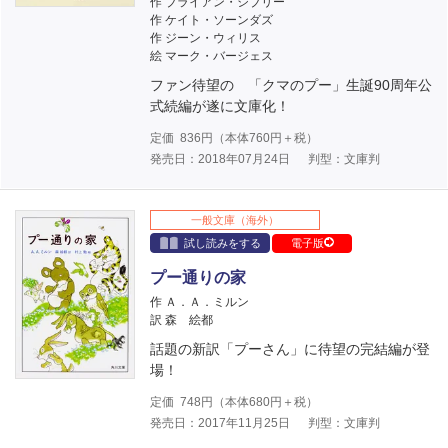
作 ブライアン・シブリー
作 ケイト・ソーンダズ
作 ジーン・ウィリス
絵 マーク・バージェス
ファン待望の 「クマのプー」生誕90周年公
式続編が遂に文庫化！
定価
836
円（本体
760
円＋税）
発売日：2018年07月24日
判型：文庫判
一般文庫（海外）
試し読みをする
電子版
プー通りの家
作 Ａ．Ａ．ミルン
訳 森 絵都
話題の新訳「プーさん」に待望の完結編が登
場！
定価
748
円（本体
680
円＋税）
発売日：2017年11月25日
判型：文庫判