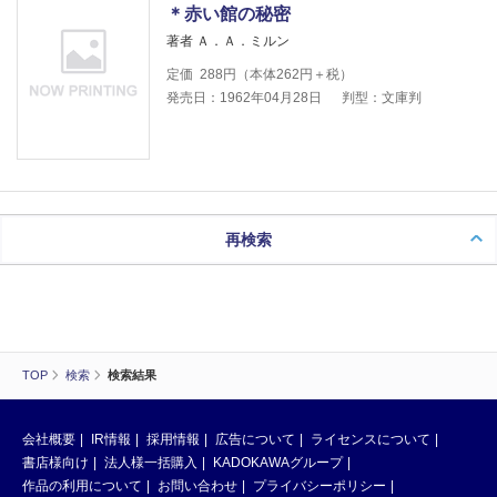
＊赤い館の秘密
著者 Ａ．Ａ．ミルン
定価
288
円（本体
262
円＋税）
発売日：1962年04月28日
判型：文庫判
再検索
TOP
検索
検索結果
会社概要
IR情報
採用情報
広告について
ライセンスについて
書店様向け
法人様一括購入
KADOKAWAグループ
作品の利用について
お問い合わせ
プライバシーポリシー