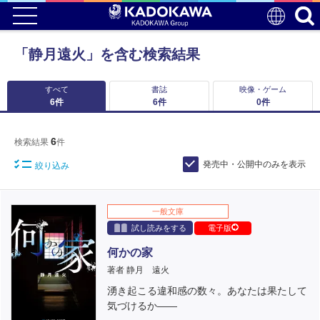
「静月遠火」を含む検索結果
すべて
書誌
映像・ゲーム
6
件
6
件
0
件
6
検索結果
件
発売中・公開中のみを表示
絞り込み
一般文庫
試し読みをする
電子版
何かの家
著者 静月 遠火
湧き起こる違和感の数々。あなたは果たして
気づけるか――