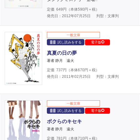
定価
649
円（本体
590
円＋税）
発売日：2012年07月25日
判型：文庫判
一般文庫
試し読みをする
電子版
真夏の日の夢
著者 静月 遠火
定価
737
円（本体
670
円＋税）
発売日：2011年02月25日
判型：文庫判
一般文庫
試し読みをする
電子版
ボクらのキセキ
著者 静月 遠火
定価
781
円（本体
710
円＋税）