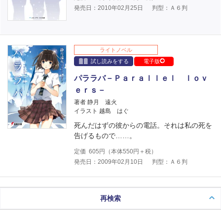
発売日：2010年02月25日
判型：Ａ６判
ライトノベル
試し読みをする
電子版
パララバ－Ｐａｒａｌｌｅｌ ｌｏｖ
ｅｒｓ－
著者 静月 遠火
イラスト 越島 はぐ
死んだはずの彼からの電話。それは私の死を
告げるもので……。
定価
605
円（本体
550
円＋税）
発売日：2009年02月10日
判型：Ａ６判
再検索