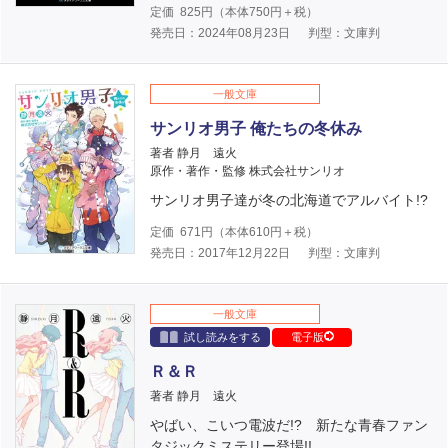
定価
825
円（本体
750
円＋税）
発売日：2024年08月23日
判型：文庫判
一般文庫
サンリオ男子 俺たちの冬休み
著者 静月 遠火
原作・著作・監修 株式会社サンリオ
サンリオ男子達が冬の北海道でアルバイト!?
定価
671
円（本体
610
円＋税）
発売日：2017年12月22日
判型：文庫判
一般文庫
試し読みをする
電子版
Ｒ＆Ｒ
著者 静月 遠火
やばい、こいつ電波だ!? 新たな青春ファン
タジックミステリー登場!!