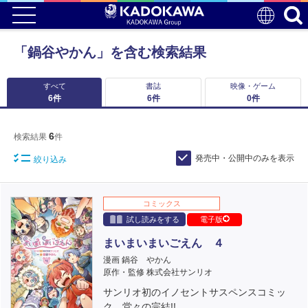
「鍋谷やかん」を含む検索結果
すべて
書誌
映像・ゲーム
6
件
6
件
0
件
6
検索結果
件
発売中・公開中のみを表示
絞り込み
コミックス
試し読みをする
電子版
まいまいまいごえん ４
漫画 鍋谷 やかん
原作・監修 株式会社サンリオ
サンリオ初のイノセントサスペンスコミッ
ク、堂々の完結!!