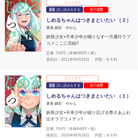
コミックス
試し読みをする
電子版
しめるちゃんはつきまといたい （２）
著者 鍋谷 やかん
妖怪少女×不幸少年が織りなす一方通行ラブ
コメここに完結!!
定価
726
円（本体
660
円＋税）
発売日：2021年06月25日
判型：Ｂ６判
コミックス
試し読みをする
電子版
しめるちゃんはつきまといたい （１）
著者 鍋谷 やかん
妖怪少女×不幸少年が繰り広げる尊さあふれ
出すラブコメディ!!
定価
704
円（本体
640
円＋税）
発売日：2020年08月26日
判型：Ｂ６判