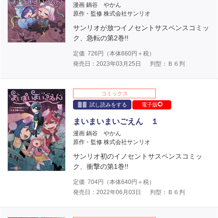
漫画 鍋谷 やかん
原作・監修 株式会社サンリオ
サンリオが放つイノセントサスペンスコミッ
ク、急転の第2巻!!
定価
726
円（本体
660
円＋税）
発売日：2023年03月25日
判型：Ｂ６判
コミックス
試し読みをする
電子版
まいまいまいごえん １
漫画 鍋谷 やかん
原作・監修 株式会社サンリオ
サンリオ初のイノセントサスペンスコミッ
ク、衝撃の第1巻!!
定価
704
円（本体
640
円＋税）
発売日：2022年06月03日
判型：Ｂ６判