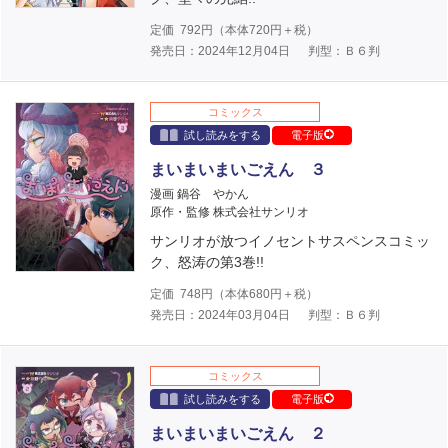
定価
792
円（本体
720
円＋税）
発売日：2024年12月04日
判型：Ｂ６判
コミックス
試し読みをする
電子版
まいまいまいごえん ３
漫画 鍋谷 やかん
原作・監修 株式会社サンリオ
サンリオが放つイノセントサスペンスコミッ
ク、怒涛の第3巻!!
定価
748
円（本体
680
円＋税）
発売日：2024年03月04日
判型：Ｂ６判
コミックス
試し読みをする
電子版
まいまいまいごえん ２