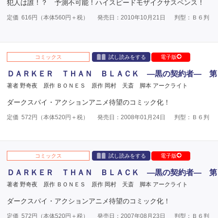
犯人は誰！？ 予測不可能！ハイスピードモザイクサスペンス！
定価
616
円（本体
560
円＋税）
発売日：2010年10月21日
判型：Ｂ６判
コミックス
試し読みをする
電子版
ＤＡＲＫＥＲ ＴＨＡＮ ＢＬＡＣＫ ―黒の契約者― 第
著者 野奇夜
原作 ＢＯＮＥＳ
原作 岡村 天斎
脚本 アークライト
ダークスパイ・アクションアニメ待望のコミック化！
定価
572
円（本体
520
円＋税）
発売日：2008年01月24日
判型：Ｂ６判
コミックス
試し読みをする
電子版
ＤＡＲＫＥＲ ＴＨＡＮ ＢＬＡＣＫ ―黒の契約者― 第
著者 野奇夜
原作 ＢＯＮＥＳ
原作 岡村 天斎
脚本 アークライト
ダークスパイ・アクションアニメ待望のコミック化！
定価
572
円（本体
520
円＋税）
発売日：2007年08月23日
判型：Ｂ６判