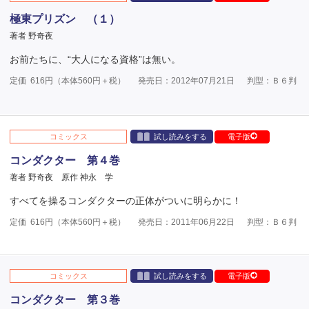
極東プリズン （１）
著者 野奇夜
お前たちに、“大人になる資格”は無い。
定価
616
円（本体
560
円＋税）
発売日：2012年07月21日
判型：Ｂ６判
コミックス
試し読みをする
電子版
コンダクター 第４巻
著者 野奇夜
原作 神永 学
すべてを操るコンダクターの正体がついに明らかに！
定価
616
円（本体
560
円＋税）
発売日：2011年06月22日
判型：Ｂ６判
コミックス
試し読みをする
電子版
コンダクター 第３巻