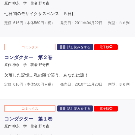
原作 神永 学
著者 野奇夜
七日間のモザイクサスペンス ５日目！
定価
616
円（本体
560
円＋税）
発売日：2011年04月22日
判型：Ｂ６判
コミックス
試し読みをする
電子版
コンダクター 第２巻
原作 神永 学
著者 野奇夜
欠落した記憶…私の隣で笑う、あなたは誰！
定価
616
円（本体
560
円＋税）
発売日：2010年11月20日
判型：Ｂ６判
コミックス
試し読みをする
電子版
コンダクター 第１巻
原作 神永 学
著者 野奇夜