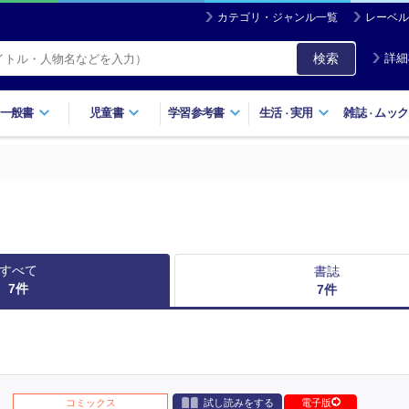
カテゴリ・ジャンル一覧
レーベル
検索
詳細
一般書
児童書
学習参考書
生活
実用
雑誌
ムック
・
・
すべて
書誌
7
件
7
件
コミックス
試し読みをする
電子版