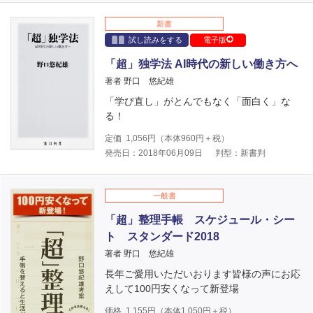
新書
試し読みをする
電子版
「超」独学法 AI時代の新しい働き方へ
著者 野口 悠紀雄
「学び直し」がとんでもなく「面白く」な
る！
定価
1,056
円（本体
960
円＋税）
発売日：2018年06月09日
判型：新書判
一般書
「超」整理手帳 スケジュール・シー
ト スタンダード2018
著者 野口 悠紀雄
長年ご愛用いただいおります皆様の声にお応
えして100円安くなって新登場
価格
1,155
円（本体
1,050
円＋税）