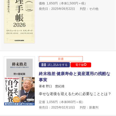
価格
1,650
円（本体
1,500
円＋税）
発売日：2025年09月22日
判型：その他
新書
試し読みをする
電子版
終末格差 健康寿命と資産運用の残酷な
事実
著者 野口 悠紀雄
幸せな老後を迎えるために必要なこととは？
定価
1,056
円（本体
960
円＋税）
発売日：2025年02月10日
判型：新書判