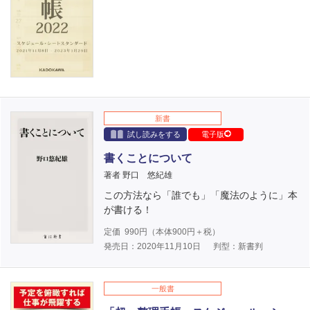
新書
試し読みをする
電子版
書くことについて
著者 野口 悠紀雄
この方法なら「誰でも」「魔法のように」本
が書ける！
定価
990
円（本体
900
円＋税）
発売日：2020年11月10日
判型：新書判
一般書