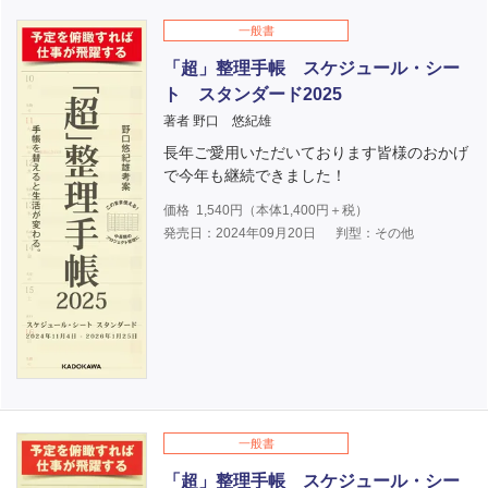
一般書
「超」整理手帳 スケジュール・シー
ト スタンダード2025
著者 野口 悠紀雄
長年ご愛用いただいております皆様のおかげ
で今年も継続できました！
価格
1,540
円（本体
1,400
円＋税）
発売日：2024年09月20日
判型：その他
一般書
「超」整理手帳 スケジュール・シー