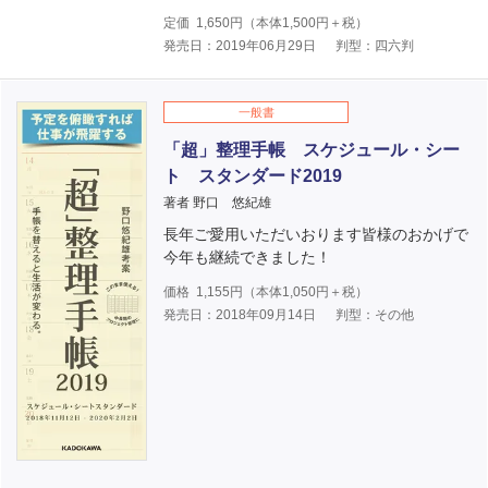
定価
1,650
円（本体
1,500
円＋税）
発売日：2019年06月29日
判型：四六判
一般書
「超」整理手帳 スケジュール・シー
ト スタンダード2019
著者 野口 悠紀雄
長年ご愛用いただいおります皆様のおかげで
今年も継続できました！
価格
1,155
円（本体
1,050
円＋税）
発売日：2018年09月14日
判型：その他