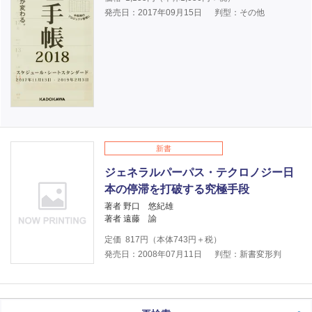
発売日：2017年09月15日
判型：その他
新書
ジェネラルパーパス・テクロノジー日
本の停滞を打破する究極手段
著者 野口 悠紀雄
著者 遠藤 諭
定価
817
円（本体
743
円＋税）
発売日：2008年07月11日
判型：新書変形判