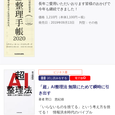
長年ご愛用いただいおります皆様のおかげで
今年も継続できました！
価格
1,210
円（本体
1,100
円＋税）
発売日：2019年09月13日
判型：その他
ビジネス書
試し読みをする
電子版
「超」AI整理法 無限にためて瞬時に引
き出す
著者 野口 悠紀雄
「いらないものを捨てる」という考え方を捨
てる！ 情報洪水時代のバイブル