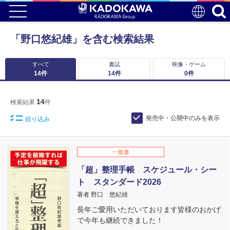
「野口悠紀雄」を含む検索結果
すべて
書誌
映像・ゲーム
14
件
14
件
0
件
14
検索結果
件
発売中・公開中のみを表示
絞り込み
一般書
「超」整理手帳 スケジュール・シー
ト スタンダード2026
著者 野口 悠紀雄
長年ご愛用いただいております皆様のおかげ
で今年も継続できました！