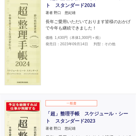
ト スタンダード2024
著者 野口 悠紀雄
長年ご愛用いただいております皆様のおかげ
で今年も継続できました！
価格
1,430
円（本体
1,300
円＋税）
発売日：2023年09月14日
判型：その他
一般書
「超」整理手帳 スケジュール・シー
ト スタンダード2023
著者 野口 悠紀雄