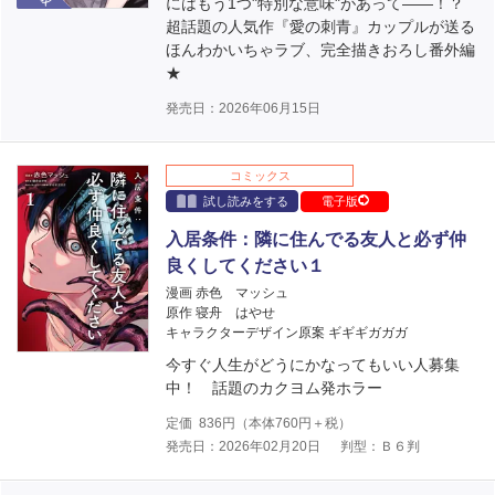
にはもう1つ"特別な意味"があって――！？
超話題の人気作『愛の刺青』カップルが送る
ほんわかいちゃラブ、完全描きおろし番外編
★
発売日：2026年06月15日
コミックス
試し読みをする
電子版
入居条件：隣に住んでる友人と必ず仲
良くしてください１
漫画 赤色 マッシュ
原作 寝舟 はやせ
キャラクターデザイン原案 ギギギガガガ
今すぐ人生がどうにかなってもいい人募集
中！ 話題のカクヨム発ホラー
定価
836
円（本体
760
円＋税）
発売日：2026年02月20日
判型：Ｂ６判