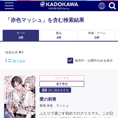
「赤色マッシュ」を含む検索結果
すべて
書誌
映像・ゲーム
4
件
4
件
0
件
4
検索結果
件
発売中・公開中のみを表示
絞り込み
コミックス
電子専売
試し読みをする
愛の刺青
著者 赤色 マッシュ
電子版
ふたりで過ごす初めてのクリスマス。この日