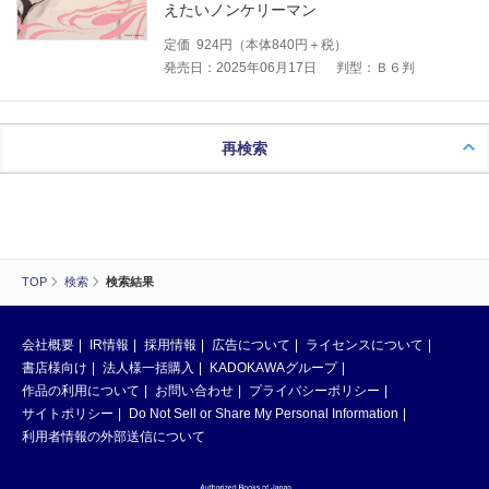
えたいノンケリーマン
定価
924
円（本体
840
円＋税）
発売日：2025年06月17日
判型：Ｂ６判
再検索
TOP
検索
検索結果
会社概要
IR情報
採用情報
広告について
ライセンスについて
書店様向け
法人様一括購入
KADOKAWAグループ
作品の利用について
お問い合わせ
プライバシーポリシー
サイトポリシー
Do Not Sell or Share My Personal Information
利用者情報の外部送信について