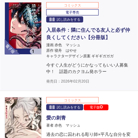
コミックス
電子専売
試し読みをする
入居条件：隣に住んでる友人と必ず仲
良くしてください【分冊版】
電子版
漫画 赤色 マッシュ
原作 寝舟 はやせ
キャラクターデザイン原案 ギギギガガガ
今すぐ人生がどうにかなってもいい人募集
中！ 話題のカクヨム発ホラー
発売日：2026年02月20日
コミックス
試し読みをする
電子版
愛の刺青
著者 赤色 マッシュ
過去の恋に囚われる彫り師×平凡な自分を変