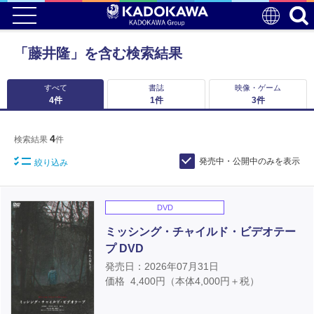
「藤井隆」を含む検索結果
すべて
書誌
映像・ゲーム
4
件
1
件
3
件
4
検索結果
件
発売中・公開中のみを表示
絞り込み
DVD
ミッシング・チャイルド・ビデオテー
プ DVD
発売日：2026年07月31日
価格
4,400
円（本体
4,000
円＋税）