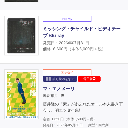
Blu-ray
ミッシング・チャイルド・ビデオテー
プ Blu-ray
発売日：2026年07月31日
価格
6,600
円（本体
6,000
円＋税）
エッセイ
試し読みをする
電子版
マ・エノメーリ
著者 藤井 隆
藤井隆の「素」があふれたオール本人書き下
ろし、初エッセイ集!
定価
1,650
円（本体
1,500
円＋税）
発売日：2025年05月30日
判型：四六判