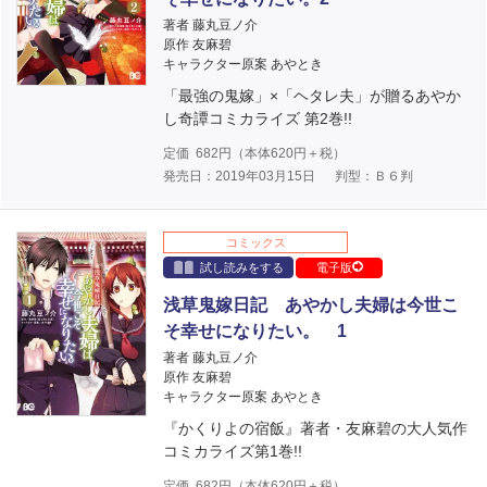
著者 藤丸豆ノ介
原作 友麻碧
キャラクター原案 あやとき
「最強の鬼嫁」×「ヘタレ夫」が贈るあやか
し奇譚コミカライズ 第2巻!!
定価
682
円（本体
620
円＋税）
発売日：2019年03月15日
判型：Ｂ６判
コミックス
試し読みをする
電子版
浅草鬼嫁日記 あやかし夫婦は今世こ
そ幸せになりたい。 1
著者 藤丸豆ノ介
原作 友麻碧
キャラクター原案 あやとき
『かくりよの宿飯』著者・友麻碧の大人気作
コミカライズ第1巻!!
定価
682
円（本体
620
円＋税）