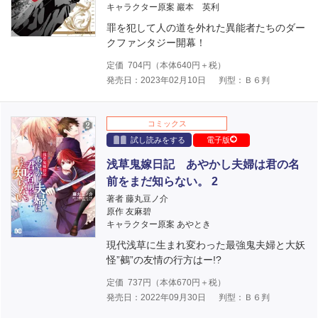
キャラクター原案 巖本 英利
罪を犯して人の道を外れた異能者たちのダー
クファンタジー開幕！
定価
704
円（本体
640
円＋税）
発売日：2023年02月10日
判型：Ｂ６判
コミックス
試し読みをする
電子版
浅草鬼嫁日記 あやかし夫婦は君の名
前をまだ知らない。 2
著者 藤丸豆ノ介
原作 友麻碧
キャラクター原案 あやとき
現代浅草に生まれ変わった最強鬼夫婦と大妖
怪”鵺”の友情の行方はー!?
定価
737
円（本体
670
円＋税）
発売日：2022年09月30日
判型：Ｂ６判