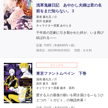
浅草鬼嫁日記 あやかし夫婦は君の名
前をまだ知らない。 3
著者 藤丸豆ノ介
原作 友麻碧
キャラクター原案 あやとき
千年前の悲劇に引き裂かれた絆が、いま再び
結ばれる――
定価
759
円（本体
690
円＋税）
発売日：2023年06月30日
判型：Ｂ６判
コミックス
東京ファントムペイン 下巻
漫画 藤丸豆ノ介
原作 蒼月 海里
キャラクター原案 巖本 英利
愛する人の最後の願いを聞き届ける―もうひ
とつの「トガビト」の物語終幕！
定価
704
円（本体
640
円＋税）