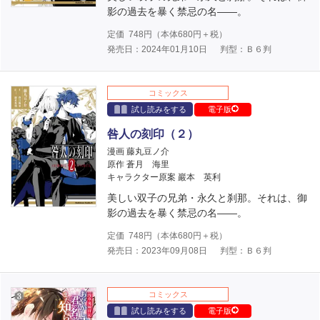
影の過去を暴く禁忌の名――。
定価
748
円（本体
680
円＋税）
発売日：2024年01月10日
判型：Ｂ６判
コミックス
試し読みをする
電子版
咎人の刻印（２）
漫画 藤丸豆ノ介
原作 蒼月 海里
キャラクター原案 巖本 英利
美しい双子の兄弟・永久と刹那。それは、御
影の過去を暴く禁忌の名――。
定価
748
円（本体
680
円＋税）
発売日：2023年09月08日
判型：Ｂ６判
コミックス
試し読みをする
電子版