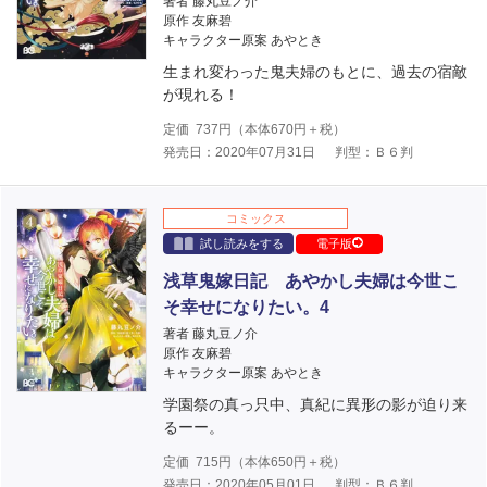
著者 藤丸豆ノ介
原作 友麻碧
キャラクター原案 あやとき
生まれ変わった鬼夫婦のもとに、過去の宿敵
が現れる！
定価
737
円（本体
670
円＋税）
発売日：2020年07月31日
判型：Ｂ６判
コミックス
試し読みをする
電子版
浅草鬼嫁日記 あやかし夫婦は今世こ
そ幸せになりたい。4
著者 藤丸豆ノ介
原作 友麻碧
キャラクター原案 あやとき
学園祭の真っ只中、真紀に異形の影が迫り来
るーー。
定価
715
円（本体
650
円＋税）
発売日：2020年05月01日
判型：Ｂ６判