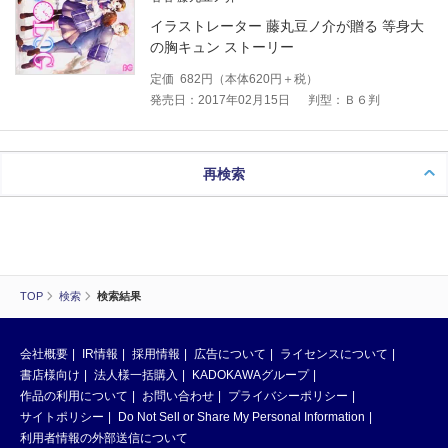
イラストレーター 藤丸豆ノ介が贈る 等身大
の胸キュン ストーリー
定価
682
円（本体
620
円＋税）
発売日：2017年02月15日
判型：Ｂ６判
再検索
TOP
検索
検索結果
会社概要
IR情報
採用情報
広告について
ライセンスについて
書店様向け
法人様一括購入
KADOKAWAグループ
作品の利用について
お問い合わせ
プライバシーポリシー
サイトポリシー
Do Not Sell or Share My Personal Information
利用者情報の外部送信について