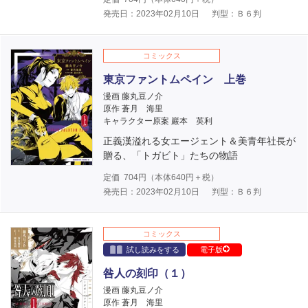
発売日：2023年02月10日
判型：Ｂ６判
コミックス
東京ファントムペイン 上巻
漫画 藤丸豆ノ介
原作 蒼月 海里
キャラクター原案 巖本 英利
正義漢溢れる女エージェント＆美青年社長が
贈る、「トガビト」たちの物語
定価
704
円（本体
640
円＋税）
発売日：2023年02月10日
判型：Ｂ６判
コミックス
試し読みをする
電子版
咎人の刻印（１）
漫画 藤丸豆ノ介
原作 蒼月 海里