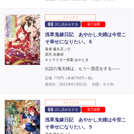
コミックス
試し読みをする
電子版
浅草鬼嫁日記 あやかし夫婦は今世こ
そ幸せになりたい。 6
著者 藤丸豆ノ介
原作 友麻碧
キャラクター原案 あやとき
伝説の鬼夫婦は、もう一度恋をする――
定価
770
円（本体
700
円＋税）
発売日：2021年07月01日
判型：Ｂ６判
コミックス
試し読みをする
電子版
浅草鬼嫁日記 あやかし夫婦は今世こ
そ幸せになりたい。 5