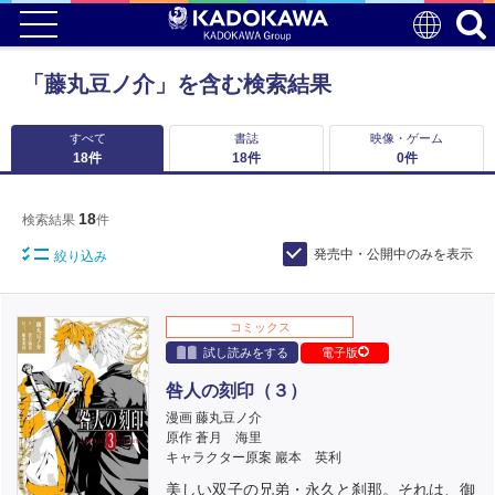
「藤丸豆ノ介」を含む検索結果
すべて
書誌
映像・ゲーム
18
件
18
件
0
件
18
検索結果
件
発売中・公開中のみを表示
絞り込み
コミックス
試し読みをする
電子版
咎人の刻印（３）
漫画 藤丸豆ノ介
原作 蒼月 海里
キャラクター原案 巖本 英利
美しい双子の兄弟・永久と刹那。それは、御