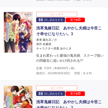
コミックス
試し読みをする
電子版
浅草鬼嫁日記 あやかし夫婦は今世こ
そ幸せになりたい。3
著者 藤丸豆ノ介
原作 友麻碧
キャラクター原案 あやとき
生まれ変わった最強の鬼夫婦、スクープ狙い
の同級生に追いかけ回される!?
定価
715
円（本体
650
円＋税）
発売日：2019年09月30日
判型：Ｂ６判
コミックス
試し読みをする
電子版
浅草鬼嫁日記 あやかし夫婦は今世こ
そ幸せになりたい。2