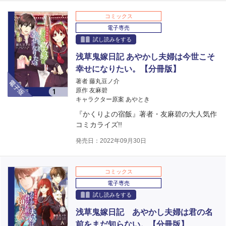
コミックス
電子専売
試し読みをする
浅草鬼嫁日記 あやかし夫婦は今世こそ
幸せになりたい。【分冊版】
電子版
著者 藤丸豆ノ介
原作 友麻碧
キャラクター原案 あやとき
『かくりよの宿飯』著者・友麻碧の大人気作
コミカライズ!!
発売日：2022年09月30日
コミックス
電子専売
試し読みをする
浅草鬼嫁日記 あやかし夫婦は君の名
前をまだ知らない。【分冊版】