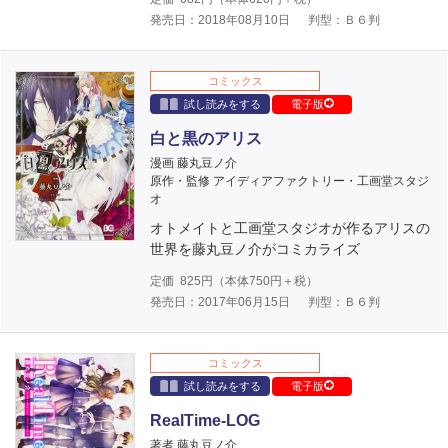
発売日：2018年08月10日
判型：Ｂ６判
コミックス
試し読みをする
電子版
白と黒のアリス
漫画 藤丸豆ノ介
原作・監修 アイディアファクトリー・工画堂スタジ
オ
オトメイトと工画堂スタジオが作るアリスの
世界を藤丸豆ノ介がコミカライズ
定価
825
円（本体
750
円＋税）
発売日：2017年06月15日
判型：Ｂ６判
コミックス
試し読みをする
電子版
RealTime-LOG
著者 藤丸豆ノ介