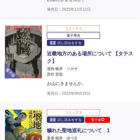
発売日：2025年12月12日
コミックス
電子専売
試し読みをする
近畿地方のある場所について 【タテス
ク】
電子版
漫画 碓井 ツカサ
原作 背筋
お山にきませんか。
発売日：2025年09月26日
コミックス
試し読みをする
電子版
穢れた聖地巡礼について 1
著者 桃井 ゆづき