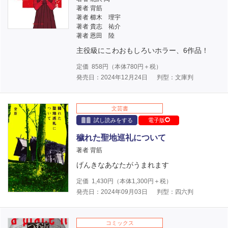
著者 背筋
著者 櫛木 理宇
著者 貴志 祐介
著者 恩田 陸
主役級にこわおもしろいホラー、6作品！
定価
858
円（本体
780
円＋税）
発売日：2024年12月24日
判型：文庫判
文芸書
試し読みをする
電子版
穢れた聖地巡礼について
著者 背筋
げんきなあなたがうまれます
定価
1,430
円（本体
1,300
円＋税）
発売日：2024年09月03日
判型：四六判
コミックス