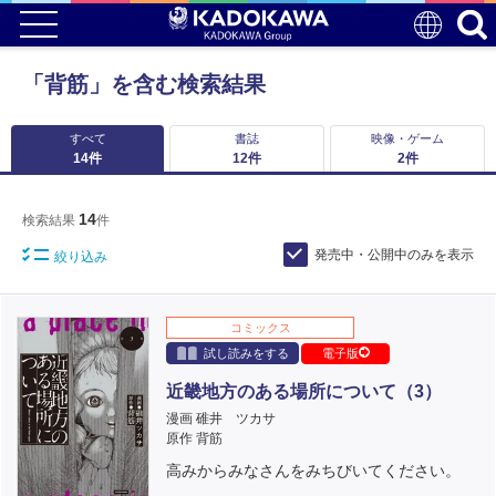
「背筋」を含む検索結果
すべて
書誌
映像・ゲーム
14
件
12
件
2
件
14
検索結果
件
発売中・公開中のみを表示
絞り込み
コミックス
試し読みをする
電子版
近畿地方のある場所について（3）
漫画 碓井 ツカサ
原作 背筋
高みからみなさんをみちびいてください。