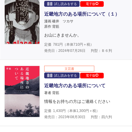
試し読みをする
電子版
近畿地方のある場所について（１）
漫画 碓井 ツカサ
原作 背筋
お山にきませんか。
定価
781
円（本体
710
円＋税）
発売日：2024年07月26日
判型：Ｂ６判
文芸書
試し読みをする
電子版
近畿地方のある場所について
著者 背筋
情報をお持ちの方はご連絡ください
定価
1,430
円（本体
1,300
円＋税）
発売日：2023年08月30日
判型：四六判