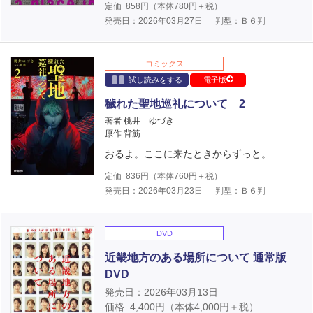
定価
858
円（本体
780
円＋税）
発売日：2026年03月27日
判型：Ｂ６判
コミックス
試し読みをする
電子版
穢れた聖地巡礼について 2
著者 桃井 ゆづき
原作 背筋
おるよ。ここに来たときからずっと。
定価
836
円（本体
760
円＋税）
発売日：2026年03月23日
判型：Ｂ６判
DVD
近畿地方のある場所について 通常版
DVD
発売日：2026年03月13日
価格
4,400
円（本体
4,000
円＋税）