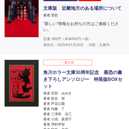
文庫版 近畿地方のある場所について
著者 背筋
"新しい"情報をお持ちの方はご連絡くださ
い。
定価
880
円（本体
800
円＋税）
発売日：2025年07月25日
判型：文庫判
一般文庫
角川ホラー文庫30周年記念 最恐の書
き下ろしアンソロジー 特装版BOXセ
ット
著者 宮部 みゆき
著者 新名 智
著者 芦花公園
著者 内藤 了
著者 三津田 信三
著者 小池 真理子
著者 澤村伊智