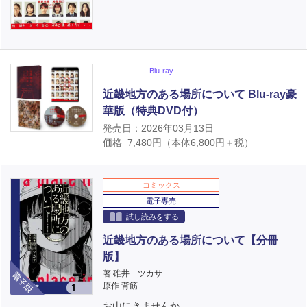
Blu-ray
近畿地方のある場所について Blu-ray豪
華版（特典DVD付）
発売日：2026年03月13日
価格
7,480
円（本体
6,800
円＋税）
コミックス
電子専売
試し読みをする
近畿地方のある場所について【分冊
版】
電子版
著 碓井 ツカサ
原作 背筋
お山にきませんか。