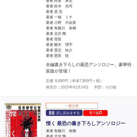
著者 阿泉 来堂
著者 鈴木 光司
著者 原 浩
著者 一穂 ミチ
著者 小野 不由美
著者 有栖川 有栖
著者 北沢 陶
著者 背筋
著者 櫛木 理宇
著者 貴志 祐介
著者 恩田 陸
全編書き下ろしの最恐アンソロジー、豪華特
装版が登場！
定価
8,690
円（本体
7,900
円＋税）
発売日：2025年02月14日
判型：その他
一般文庫
試し読みをする
電子版
慄く 最恐の書き下ろしアンソロジー
著者 有栖川 有栖
著者 北沢 陶