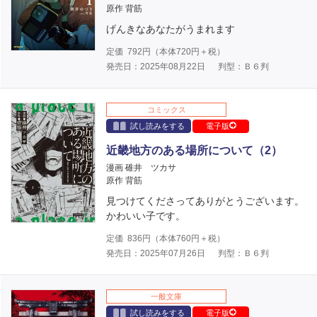
原作 背筋
げんきなあなたがうまれます
定価
792
円（本体
720
円＋税）
発売日：2025年08月22日
判型：Ｂ６判
コミックス
試し読みをする
電子版
近畿地方のある場所について（2）
漫画 碓井 ツカサ
原作 背筋
見つけてくださってありがとうございます。
かわいい子です。
定価
836
円（本体
760
円＋税）
発売日：2025年07月26日
判型：Ｂ６判
一般文庫
試し読みをする
電子版