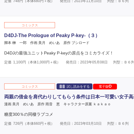
定価
748
円（本体
680
円＋税）
発売日：2023年11月10日
判型：Ｂ６判
コミックス
D4DJ-The Prologue of Peaky P-key-（３）
脚本 榊 一郎
作画 美月 めいあ
原作 ブシロード
D4DJの最強ユニットPeaky P-keyの原点をコミカライズ！
定価
1,100
円（本体
1,000
円＋税）
発売日：2023年05月08日
判型：Ｂ６
コミックス
試し読みをする
電子版
両親の借金を肩代わりしてもらう条件は日本一可愛い女子高
漫画 美月 めいあ
原作 雨音 恵
キャラクター原案 ｋａｋａｏ
糖度300％の同棲ラブコメ
定価
726
円（本体
660
円＋税）
発売日：2023年03月10日
判型：Ｂ６判