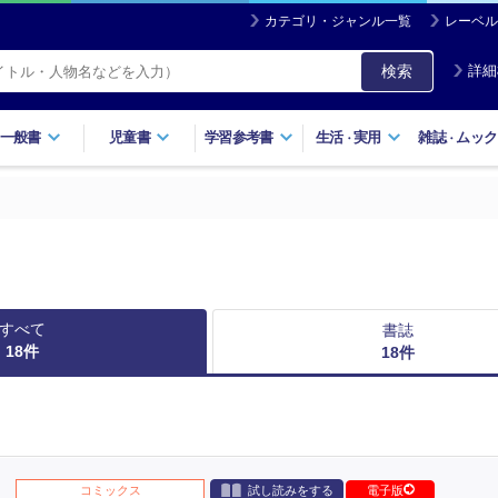
カテゴリ・ジャンル一覧
レーベル
検索
詳細
一般書
児童書
学習参考書
生活
実用
雑誌
ムック
・
・
すべて
書誌
18
件
18
件
コミックス
試し読みをする
電子版