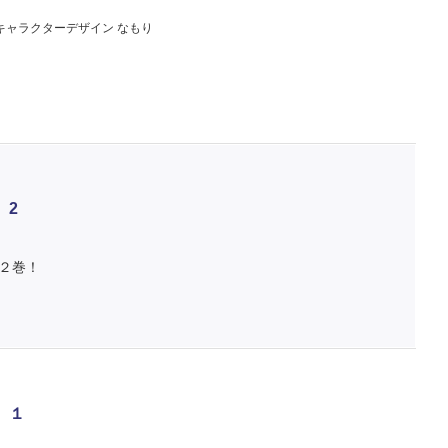
キャラクターデザイン なもり
 2
２巻！
 １