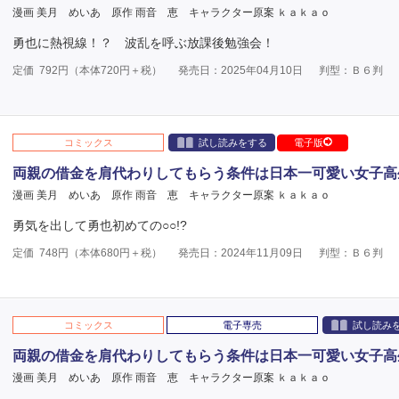
漫画 美月 めいあ
原作 雨音 恵
キャラクター原案 ｋａｋａｏ
勇也に熱視線！？ 波乱を呼ぶ放課後勉強会！
定価
792
円（本体
720
円＋税）
発売日：2025年04月10日
判型：Ｂ６判
コミックス
試し読みをする
電子版
両親の借金を肩代わりしてもらう条件は日本一可愛い女子高
漫画 美月 めいあ
原作 雨音 恵
キャラクター原案 ｋａｋａｏ
勇気を出して勇也初めての○○!?
定価
748
円（本体
680
円＋税）
発売日：2024年11月09日
判型：Ｂ６判
コミックス
電子専売
試し読み
両親の借金を肩代わりしてもらう条件は日本一可愛い女子高
漫画 美月 めいあ
原作 雨音 恵
キャラクター原案 ｋａｋａｏ