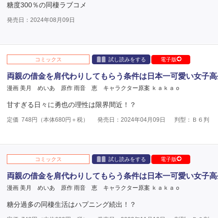
糖度300％の同棲ラブコメ
発売日：2024年08月09日
コミックス
試し読みをする
電子版
両親の借金を肩代わりしてもらう条件は日本一可愛い女子高
漫画 美月 めいあ
原作 雨音 恵
キャラクター原案 ｋａｋａｏ
甘すぎる日々に勇也の理性は限界間近！？
定価
748
円（本体
680
円＋税）
発売日：2024年04月09日
判型：Ｂ６判
コミックス
試し読みをする
電子版
両親の借金を肩代わりしてもらう条件は日本一可愛い女子高
漫画 美月 めいあ
原作 雨音 恵
キャラクター原案 ｋａｋａｏ
糖分過多の同棲生活はハプニング続出！？