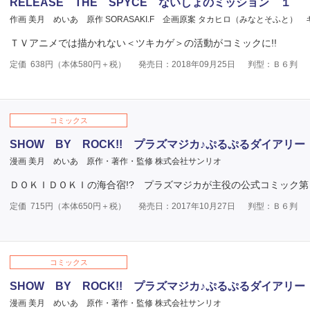
RELEASE THE SPYCE ないしょのミッション １
作画 美月 めいあ
原作 SORASAKI.F
企画原案 タカヒロ（みなとそふと）
ＴＶアニメでは描かれない＜ツキカゲ＞の活動がコミックに!!
定価
638
円（本体
580
円＋税）
発売日：2018年09月25日
判型：Ｂ６判
コミックス
SHOW BY ROCK!! プラズマジカ♪ぷるぷるダイアリー
漫画 美月 めいあ
原作・著作・監修 株式会社サンリオ
ＤＯＫＩＤＯＫＩの海合宿!? プラズマジカが主役の公式コミック第
定価
715
円（本体
650
円＋税）
発売日：2017年10月27日
判型：Ｂ６判
コミックス
SHOW BY ROCK!! プラズマジカ♪ぷるぷるダイアリー
漫画 美月 めいあ
原作・著作・監修 株式会社サンリオ