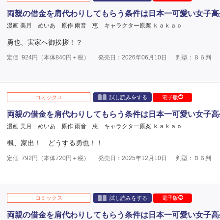
両親の借金を肩代わりしてもらう条件は日本一可愛い女子高
漫画 美月 めいあ
原作 雨音 恵
キャラクター原案 ｋａｋａｏ
勇也、実家へ御挨拶！？
定価
924
円（本体
840
円＋税）
発売日：2026年06月10日
判型：Ｂ６判
コミックス
試し読みをする
電子版
両親の借金を肩代わりしてもらう条件は日本一可愛い女子高
漫画 美月 めいあ
原作 雨音 恵
キャラクター原案 ｋａｋａｏ
楓、家出！ どうする勇也！！
定価
792
円（本体
720
円＋税）
発売日：2025年12月10日
判型：Ｂ６判
コミックス
試し読みをする
電子版
両親の借金を肩代わりしてもらう条件は日本一可愛い女子高