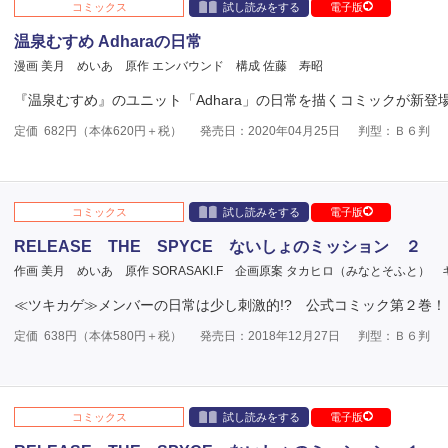
コミックス
試し読みをする
電子版
温泉むすめ Adharaの日常
漫画 美月 めいあ
原作 エンバウンド
構成 佐藤 寿昭
『温泉むすめ』のユニット「Adhara」の日常を描くコミックが新登
定価
682
円（本体
620
円＋税）
発売日：2020年04月25日
判型：Ｂ６判
コミックス
試し読みをする
電子版
RELEASE THE SPYCE ないしょのミッション ２
作画 美月 めいあ
原作 SORASAKI.F
企画原案 タカヒロ（みなとそふと）
≪ツキカゲ≫メンバーの日常は少し刺激的!? 公式コミック第２巻！
定価
638
円（本体
580
円＋税）
発売日：2018年12月27日
判型：Ｂ６判
コミックス
試し読みをする
電子版