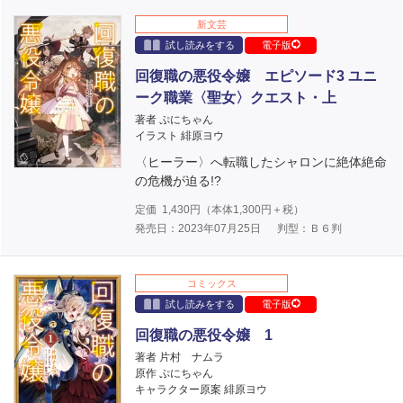
新文芸
試し読みをする
電子版
回復職の悪役令嬢 エピソード3 ユニ
ーク職業〈聖女〉クエスト・上
著者 ぷにちゃん
イラスト 緋原ヨウ
〈ヒーラー〉へ転職したシャロンに絶体絶命
の危機が迫る!?
定価
1,430
円（本体
1,300
円＋税）
発売日：2023年07月25日
判型：Ｂ６判
コミックス
試し読みをする
電子版
回復職の悪役令嬢 1
著者 片村 ナムラ
原作 ぷにちゃん
キャラクター原案 緋原ヨウ