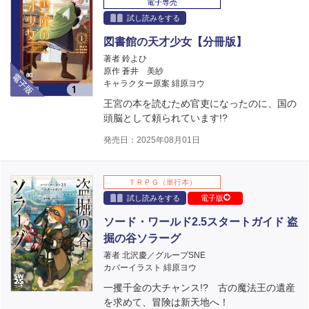
電子専売
試し読みをする
図書館の天才少女【分冊版】
著者 鈴よひ
電子版
原作 蒼井 美紗
キャラクター原案 緋原ヨウ
王宮の本を読むため官吏になったのに、国の
頭脳として頼られています!?
発売日：2025年08月01日
ＴＲＰＧ（単行本）
試し読みをする
電子版
ソード・ワールド2.5スタートガイド 盗
掘の谷ソラーグ
著者 北沢慶／グループSNE
カバーイラスト 緋原ヨウ
一攫千金の大チャンス!? 古の魔法王の遺産
を求めて、冒険は新天地へ！