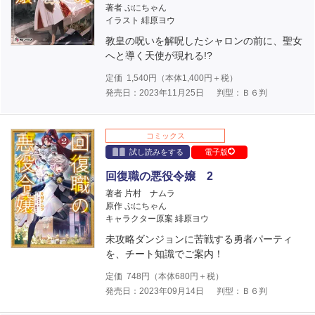
著者 ぷにちゃん
イラスト 緋原ヨウ
教皇の呪いを解呪したシャロンの前に、聖女
へと導く天使が現れる!?
定価
1,540
円（本体
1,400
円＋税）
発売日：2023年11月25日
判型：Ｂ６判
コミックス
試し読みをする
電子版
回復職の悪役令嬢 2
著者 片村 ナムラ
原作 ぷにちゃん
キャラクター原案 緋原ヨウ
未攻略ダンジョンに苦戦する勇者パーティ
を、チート知識でご案内！
定価
748
円（本体
680
円＋税）
発売日：2023年09月14日
判型：Ｂ６判