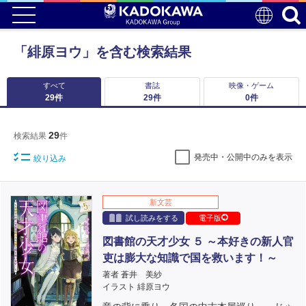
「緋原ヨウ」を含む検索結果
すべて
書誌
映像・ゲーム
29
件
29
件
0
件
29
検索結果
件
発売中・公開中のみを表示
絞り込み
新文芸
試し読みをする
電子版
図書館の天才少女 ５ ～本好きの新人官
吏は膨大な知識で国を救います！～
著者 蒼井 美紗
イラスト 緋原ヨウ