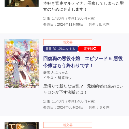
本好き官吏マルティナ、召喚してしまった聖
女のために奔走します！
定価
1,430
円（本体
1,300
円＋税）
発売日：2024年11月09日
判型：四六判
新文芸
試し読みをする
電子版
回復職の悪役令嬢 エピソード５ 悪役
令嬢はもう終わりです！
著者 ぷにちゃん
イラスト 緋原ヨウ
里帰りで新たな波乱!? 元婚約者の企みにシ
ャロンが下す決断とは！
定価
1,540
円（本体
1,400
円＋税）
発売日：2024年05月24日
判型：Ｂ６判
新文芸