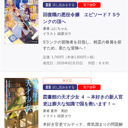
試し読みをする
電子版
回復職の悪役令嬢 エピソード７ Sラ
ンクの頂へ
著者 ぷにちゃん
イラスト 緋原ヨウ
Sランクの冒険者を目指し、精霊の眷属を探
すため、新たな冒険へ！
定価
1,760
円（本体
1,600
円＋税）
発売日：2026年02月25日
判型：Ｂ６判
新文芸
試し読みをする
電子版
図書館の天才少女 ４ ～本好きの新人官
吏は膨大な知識で国を救います！～
著者 蒼井 美紗
イラスト 緋原ヨウ
本好き官吏マルティナ、瘴気溜まりの問題解