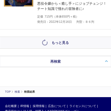
悪役令嬢から＜癒し手＞にジョブチェンジ！
チート知識で憧れの冒険者に♪
定価
715
円（本体
650
円＋税）
発売日：2022年12月16日
判型：Ｂ６判
もっと見る
再検索
TOP
検索
検索結果
会社概要
IR情報
採用情報
広告について
ライセンスについて