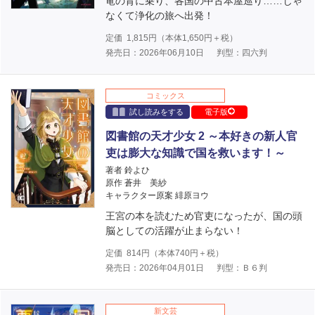
竜の背に乗り、各国の中古本屋巡り……じゃ
なくて浄化の旅へ出発！
定価
1,815
円（本体
1,650
円＋税）
発売日：2026年06月10日
判型：四六判
コミックス
試し読みをする
電子版
図書館の天才少女 2 ～本好きの新人官
吏は膨大な知識で国を救います！～
著者 鈴よひ
原作 蒼井 美紗
キャラクター原案 緋原ヨウ
王宮の本を読むため官吏になったが、国の頭
脳としての活躍が止まらない！
定価
814
円（本体
740
円＋税）
発売日：2026年04月01日
判型：Ｂ６判
新文芸