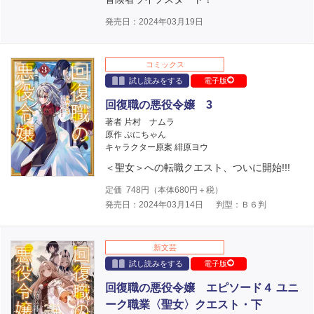
発売日：2024年03月19日
コミックス
試し読みをする
電子版
回復職の悪役令嬢 3
著者 片村 ナムラ
原作 ぷにちゃん
キャラクター原案 緋原ヨウ
＜聖女＞への転職クエスト、ついに開始!!!
定価
748
円（本体
680
円＋税）
発売日：2024年03月14日
判型：Ｂ６判
新文芸
試し読みをする
電子版
回復職の悪役令嬢 エピソード４ ユニ
ーク職業〈聖女〉クエスト・下