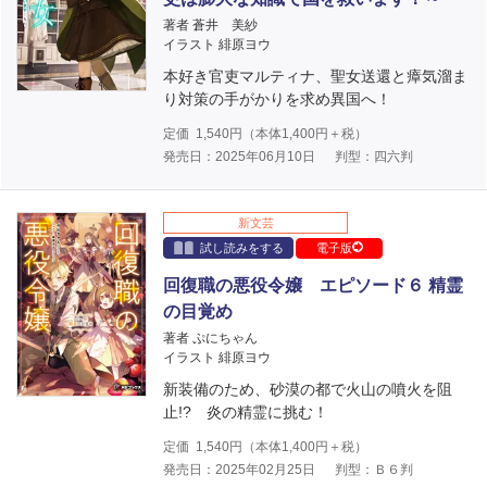
著者 蒼井 美紗
イラスト 緋原ヨウ
本好き官吏マルティナ、聖女送還と瘴気溜ま
り対策の手がかりを求め異国へ！
定価
1,540
円（本体
1,400
円＋税）
発売日：2025年06月10日
判型：四六判
新文芸
試し読みをする
電子版
回復職の悪役令嬢 エピソード６ 精霊
の目覚め
著者 ぷにちゃん
イラスト 緋原ヨウ
新装備のため、砂漠の都で火山の噴火を阻
止!? 炎の精霊に挑む！
定価
1,540
円（本体
1,400
円＋税）
発売日：2025年02月25日
判型：Ｂ６判