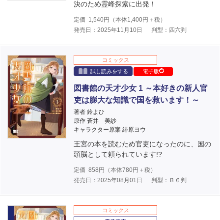
決のため霊峰探索に出発！
定価
1,540
円（本体
1,400
円＋税）
発売日：2025年11月10日
判型：四六判
コミックス
試し読みをする
電子版
図書館の天才少女 1 ～本好きの新人官
吏は膨大な知識で国を救います！～
著者 鈴よひ
原作 蒼井 美紗
キャラクター原案 緋原ヨウ
王宮の本を読むため官吏になったのに、国の
頭脳として頼られています!?
定価
858
円（本体
780
円＋税）
発売日：2025年08月01日
判型：Ｂ６判
コミックス