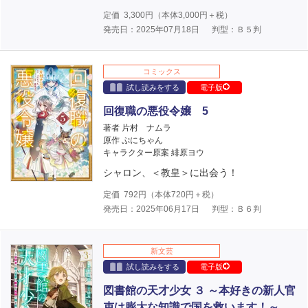
定価
3,300
円（本体
3,000
円＋税）
発売日：2025年07月18日
判型：Ｂ５判
コミックス
試し読みをする
電子版
回復職の悪役令嬢 5
著者 片村 ナムラ
原作 ぷにちゃん
キャラクター原案 緋原ヨウ
シャロン、＜教皇＞に出会う！
定価
792
円（本体
720
円＋税）
発売日：2025年06月17日
判型：Ｂ６判
新文芸
試し読みをする
電子版
図書館の天才少女 ３ ～本好きの新人官
吏は膨大な知識で国を救います！～