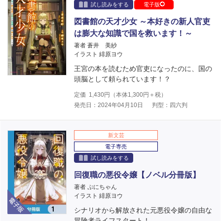
試し読みをする
電子版
図書館の天才少女 ～本好きの新人官吏
は膨大な知識で国を救います！～
著者 蒼井 美紗
イラスト 緋原ヨウ
王宮の本を読むため官吏になったのに、国の
頭脳として頼られています！？
定価
1,430
円（本体
1,300
円＋税）
発売日：2024年04月10日
判型：四六判
新文芸
電子専売
試し読みをする
回復職の悪役令嬢【ノベル分冊版】
著者 ぷにちゃん
電子版
イラスト 緋原ヨウ
シナリオから解放された元悪役令嬢の自由な
冒険者ライフスタート！