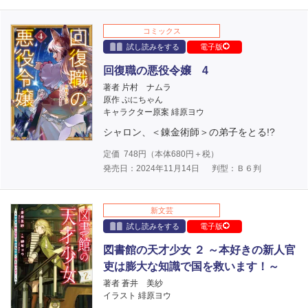
コミックス
試し読みをする
電子版
回復職の悪役令嬢 4
著者 片村 ナムラ
原作 ぷにちゃん
キャラクター原案 緋原ヨウ
シャロン、＜錬金術師＞の弟子をとる!?
定価
748
円（本体
680
円＋税）
発売日：2024年11月14日
判型：Ｂ６判
新文芸
試し読みをする
電子版
図書館の天才少女 ２ ～本好きの新人官
吏は膨大な知識で国を救います！～
著者 蒼井 美紗
イラスト 緋原ヨウ