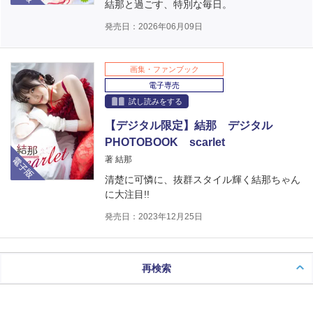
結那と過ごす、特別な毎日。
発売日：2026年06月09日
画集・ファンブック
電子専売
試し読みをする
【デジタル限定】結那 デジタル
PHOTOBOOK scarlet
電子版
著 結那
清楚に可憐に、抜群スタイル輝く結那ちゃん
に大注目!!
発売日：2023年12月25日
再検索