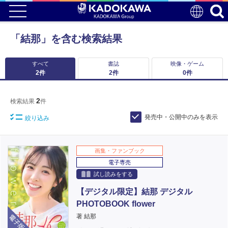
「結那」を含む検索結果
すべて
書誌
映像・ゲーム
2
件
2
件
0
件
2
検索結果
件
発売中・公開中のみを表示
絞り込み
画集・ファンブック
電子専売
試し読みをする
【デジタル限定】結那 デジタル
PHOTOBOOK flower
電子版
著 結那