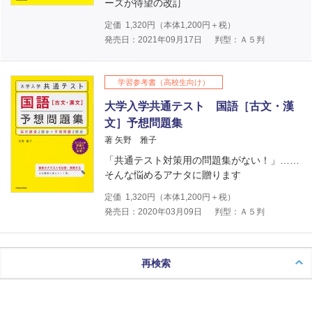
ーズが待望の改訂
定価
1,320
円（本体
1,200
円＋税）
発売日：2021年09月17日
判型：Ａ５判
学習参考書（高校生向け）
大学入学共通テスト 国語［古文・漢
文］予想問題集
著 矢野 雅子
「共通テスト対策用の問題集がない！」……
そんな悩めるアナタに贈ります
定価
1,320
円（本体
1,200
円＋税）
発売日：2020年03月09日
判型：Ａ５判
再検索