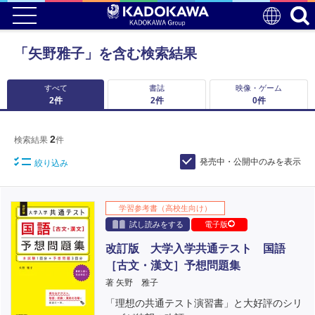
「矢野雅子」を含む検索結果
すべて
書誌
映像・ゲーム
2
件
2
件
0
件
2
検索結果
件
発売中・公開中のみを表示
絞り込み
学習参考書（高校生向け）
試し読みをする
電子版
改訂版 大学入学共通テスト 国語
［古文・漢文］予想問題集
著 矢野 雅子
「理想の共通テスト演習書」と大好評のシリ