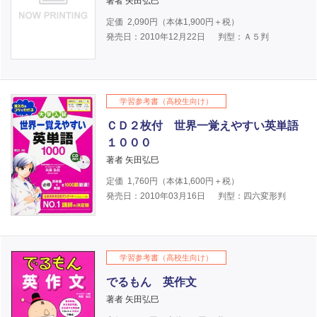
著者 矢田弘巳
定価
2,090
円（本体
1,900
円＋税）
発売日：2010年12月22日
判型：Ａ５判
学習参考書（高校生向け）
ＣＤ２枚付 世界一覚えやすい英単語
１０００
著者 矢田弘巳
定価
1,760
円（本体
1,600
円＋税）
発売日：2010年03月16日
判型：四六変形判
学習参考書（高校生向け）
でるもん 英作文
著者 矢田弘巳