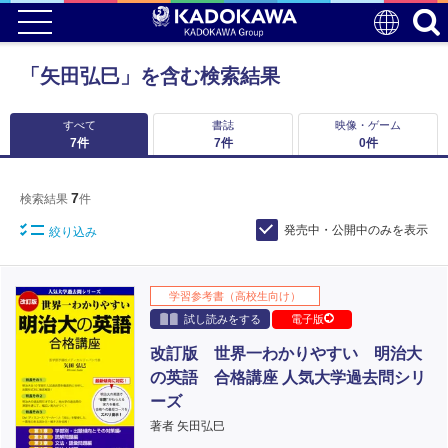
「矢田弘巳」を含む検索結果
すべて
書誌
映像・ゲーム
7
件
7
件
0
件
7
検索結果
件
発売中・公開中のみを表示
絞り込み
学習参考書（高校生向け）
試し読みをする
電子版
改訂版 世界一わかりやすい 明治大
の英語 合格講座 人気大学過去問シリ
ーズ
著者 矢田弘巳