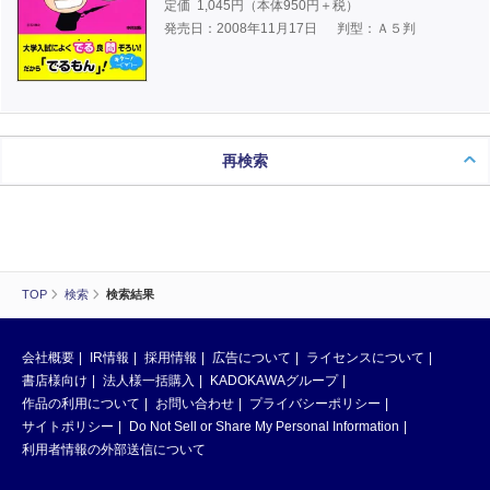
定価
1,045
円（本体
950
円＋税）
発売日：2008年11月17日
判型：Ａ５判
再検索
TOP
検索
検索結果
会社概要
IR情報
採用情報
広告について
ライセンスについて
書店様向け
法人様一括購入
KADOKAWAグループ
作品の利用について
お問い合わせ
プライバシーポリシー
サイトポリシー
Do Not Sell or Share My Personal Information
利用者情報の外部送信について