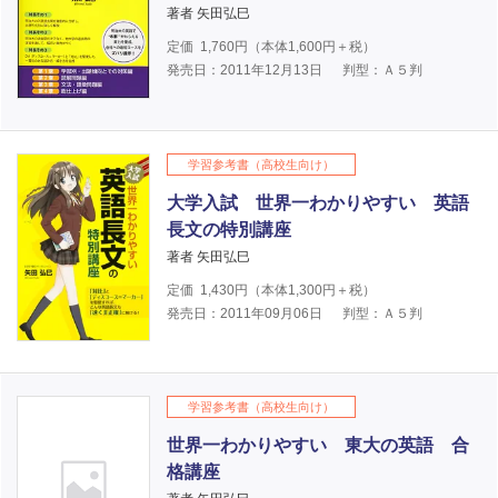
著者 矢田弘巳
定価
1,760
円（本体
1,600
円＋税）
発売日：2011年12月13日
判型：Ａ５判
学習参考書（高校生向け）
大学入試 世界一わかりやすい 英語
長文の特別講座
著者 矢田弘巳
定価
1,430
円（本体
1,300
円＋税）
発売日：2011年09月06日
判型：Ａ５判
学習参考書（高校生向け）
世界一わかりやすい 東大の英語 合
格講座