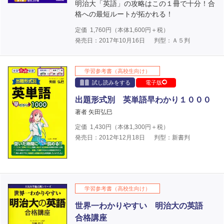
明治大「英語」の攻略はこの１冊で十分！合
格への最短ルートが拓かれる！
定価
1,760
円（本体
1,600
円＋税）
発売日：2017年10月16日
判型：Ａ５判
学習参考書（高校生向け）
試し読みをする
電子版
出題形式別 英単語早わかり１０００
著者 矢田弘巳
定価
1,430
円（本体
1,300
円＋税）
発売日：2012年12月18日
判型：新書判
学習参考書（高校生向け）
世界一わかりやすい 明治大の英語
合格講座