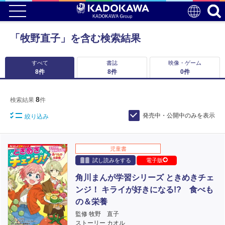
「牧野直子」を含む検索結果
すべて
書誌
映像・ゲーム
8
件
8
件
0
件
8
検索結果
件
発売中・公開中のみを表示
絞り込み
児童書
試し読みをする
電子版
角川まんが学習シリーズ ときめきチェ
ンジ！ キライが好きになる!? 食べも
の＆栄養
監修 牧野 直子
ストーリー カオル