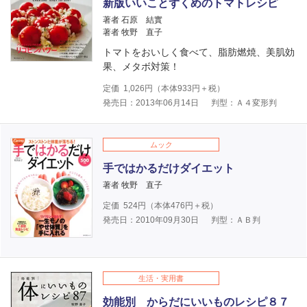
新版いいことずくめのトマトレシピ
著者 石原 結實
著者 牧野 直子
トマトをおいしく食べて、脂肪燃焼、美肌効
果、メタボ対策！
定価
1,026
円（本体
933
円＋税）
発売日：2013年06月14日
判型：Ａ４変形判
ムック
手ではかるだけダイエット
著者 牧野 直子
定価
524
円（本体
476
円＋税）
発売日：2010年09月30日
判型：ＡＢ判
生活・実用書
効能別 からだにいいものレシピ８７