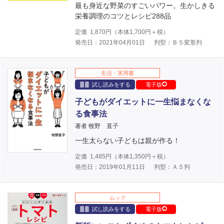
最も身近な野菜のすごいパワー。生かしきる
栄養調理のコツとレシピ288品
定価
1,870
円（本体
1,700
円＋税）
発売日：2021年04月01日
判型：Ｂ５変形判
生活・実用書
試し読みをする
電子版
子どもがダイエットに一生悩まなくな
る食事法
著者 牧野 直子
一生太らない子どもは親が作る！
定価
1,485
円（本体
1,350
円＋税）
発売日：2019年01月11日
判型：Ａ５判
ムック
試し読みをする
電子版