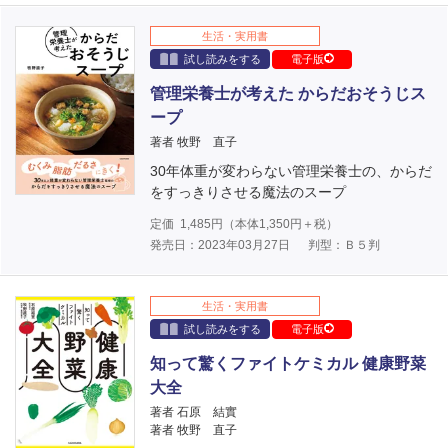
生活・実用書
試し読みをする
電子版
管理栄養士が考えた からだおそうじス
ープ
著者 牧野 直子
30年体重が変わらない管理栄養士の、からだ
をすっきりさせる魔法のスープ
定価
1,485
円（本体
1,350
円＋税）
発売日：2023年03月27日
判型：Ｂ５判
生活・実用書
試し読みをする
電子版
知って驚くファイトケミカル 健康野菜
大全
著者 石原 結實
著者 牧野 直子