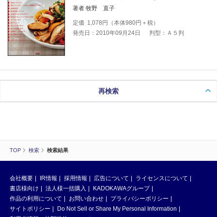
著者 牧野 直子
定価
1,078
円（本体
980
円＋税）
発売日：2010年09月24日
判型：Ａ５判
再検索
TOP
検索
検索結果
会社概要
IR情報
採用情報
広告について
ライセンスについて
書店様向け
法人様一括購入
KADOKAWAグループ
作品の利用について
お問い合わせ
プライバシーポリシー
サイトポリシー
Do Not Sell or Share My Personal Information