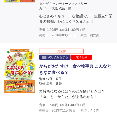
まんが キャンディーファクトリー
カバー・表紙 双葉 陽
心ときめくキュートな物語で、一生役立つ栄
養の知識が身につく学習まんが！
定価
1,298
円（本体
1,180
円＋税）
発売日：2026年03月18日
判型：四六判
児童書
試し読みをする
電子版
からだおたすけ 食べ物事典 こんなと
きなに食べる？
監修 牧野 直子
監修 坂井 建雄
力持ちになるには？のどが痛いときは？
「食」と「からだ」がまるわかり！
定価
1,540
円（本体
1,400
円＋税）
発売日：2023年11月08日
判型：Ａ５判