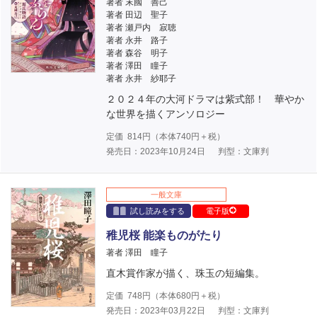
著者 末國 善己
著者 田辺 聖子
著者 瀬戸内 寂聴
著者 永井 路子
著者 森谷 明子
著者 澤田 瞳子
著者 永井 紗耶子
２０２４年の大河ドラマは紫式部！ 華やか
な世界を描くアンソロジー
定価
814
円（本体
740
円＋税）
発売日：2023年10月24日
判型：文庫判
一般文庫
試し読みをする
電子版
稚児桜 能楽ものがたり
著者 澤田 瞳子
直木賞作家が描く、珠玉の短編集。
定価
748
円（本体
680
円＋税）
発売日：2023年03月22日
判型：文庫判