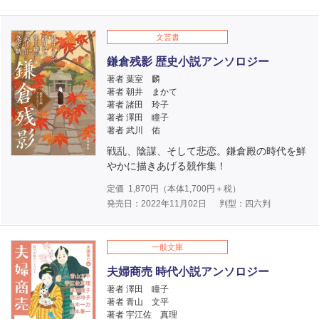
文芸書
鎌倉残影 歴史小説アンソロジー
著者 葉室 麟
著者 朝井 まかて
著者 諸田 玲子
著者 澤田 瞳子
著者 武川 佑
戦乱、陰謀、そして悲恋。鎌倉殿の時代を鮮
やかに描きあげる競作集！
定価
1,870
円（本体
1,700
円＋税）
発売日：2022年11月02日
判型：四六判
一般文庫
夫婦商売 時代小説アンソロジー
著者 澤田 瞳子
著者 青山 文平
著者 宇江佐 真理