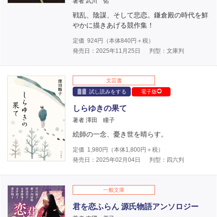
著者 武川 佑
戦乱、陰謀、そして悲恋。鎌倉殿の時代を鮮
やかに描きあげる競作集！
定価
924
円（本体
840
円＋税）
発売日：2025年11月25日
判型：文庫判
文芸書
試し読みをする
電子版
しらゆきの果て
著者 澤田 瞳子
絵師の一念、憂き世を晴らす。
定価
1,980
円（本体
1,800
円＋税）
発売日：2025年02月04日
判型：四六判
一般文庫
君を恋ふらん 源氏物語アンソロジー