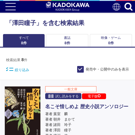
「澤田瞳子」を含む検索結果
すべて
書誌
映像・ゲーム
8
件
8
件
0
件
8
検索結果
件
発売中・公開中のみを表示
絞り込み
一般文庫
試し読みをする
電子版
名こそ惜しめよ 歴史小説アンソロジー
著者 葉室 麟
著者 朝井 まかて
著者 諸田 玲子
著者 澤田 瞳子