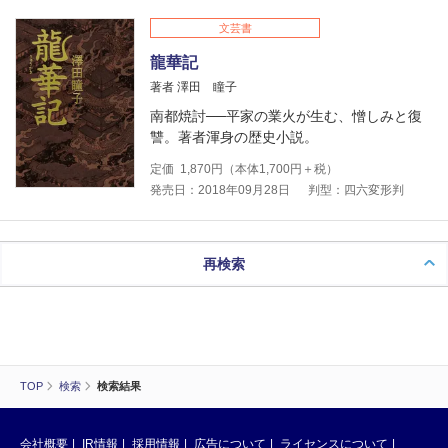
文芸書
龍華記
著者 澤田 瞳子
南都焼討──平家の業火が生む、憎しみと復
讐。著者渾身の歴史小説。
定価
1,870
円（本体
1,700
円＋税）
発売日：2018年09月28日
判型：四六変形判
再検索
TOP
検索
検索結果
会社概要
IR情報
採用情報
広告について
ライセンスについて