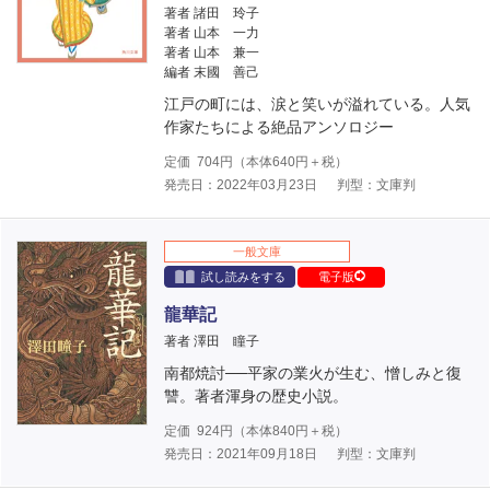
著者 諸田 玲子
著者 山本 一力
著者 山本 兼一
編者 末國 善己
江戸の町には、涙と笑いが溢れている。人気
作家たちによる絶品アンソロジー
定価
704
円（本体
640
円＋税）
発売日：2022年03月23日
判型：文庫判
一般文庫
試し読みをする
電子版
龍華記
著者 澤田 瞳子
南都焼討──平家の業火が生む、憎しみと復
讐。著者渾身の歴史小説。
定価
924
円（本体
840
円＋税）
発売日：2021年09月18日
判型：文庫判