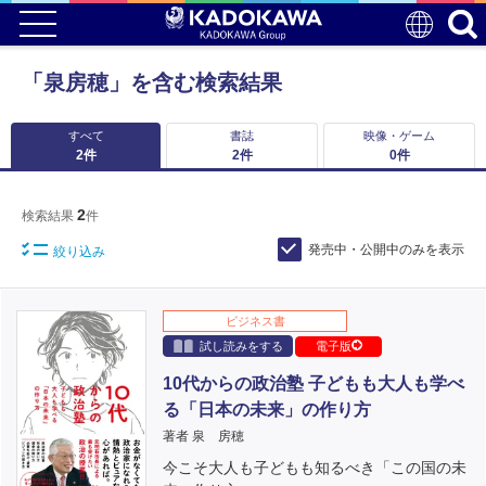
「泉房穂」を含む検索結果
すべて
書誌
映像・ゲーム
2
件
2
件
0
件
2
検索結果
件
発売中・公開中のみを表示
絞り込み
ビジネス書
試し読みをする
電子版
10代からの政治塾 子どもも大人も学べ
る「日本の未来」の作り方
著者 泉 房穂
今こそ大人も子どもも知るべき「この国の未