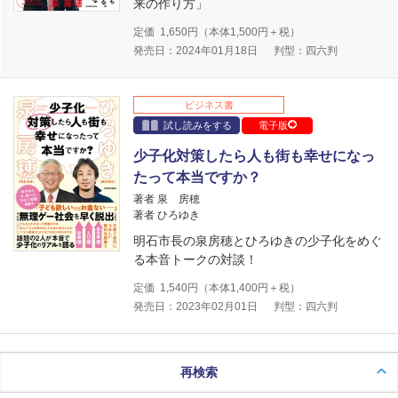
来の作り方」
定価
1,650
円（本体
1,500
円＋税）
発売日：2024年01月18日
判型：四六判
ビジネス書
試し読みをする
電子版
少子化対策したら人も街も幸せになっ
たって本当ですか？
著者 泉 房穂
著者 ひろゆき
明石市長の泉房穂とひろゆきの少子化をめぐ
る本音トークの対談！
定価
1,540
円（本体
1,400
円＋税）
発売日：2023年02月01日
判型：四六判
再検索