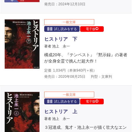
発売日：2024年12月10日
一般文庫
試し読みをする
電子版
ヒストリア 下
著者 池上 永一
構成20年、『テンペスト』『黙示録』の著者
が全身全霊で挑んだ超大作！
定価
1,034
円（本体
940
円＋税）
発売日：2020年08月25日
判型：文庫判
一般文庫
試し読みをする
電子版
ヒストリア 上
著者 池上 永一
３冠達成、鬼才・池上永一が描く壮大なエン