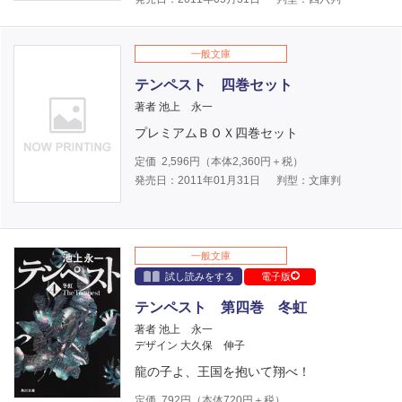
一般文庫
テンペスト 四巻セット
著者 池上 永一
プレミアムＢＯＸ四巻セット
定価
2,596
円（本体
2,360
円＋税）
発売日：2011年01月31日
判型：文庫判
一般文庫
試し読みをする
電子版
テンペスト 第四巻 冬虹
著者 池上 永一
デザイン 大久保 伸子
龍の子よ、王国を抱いて翔べ！
定価
792
円（本体
720
円＋税）