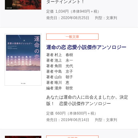
ターテインメント！
定価
1,034
円（本体
940
円＋税）
発売日：2020年08月25日
判型：文庫判
一般文庫
運命の恋 恋愛小説傑作アンソロジー
著者 村上 春樹
著者 池上 永一
著者 角田 光代
著者 中島 京子
著者 山白 朝子
著者 唯川 恵
編者 瀧井 朝世
あなたは運命の人に出会えましたか。決定
版！ 恋愛小説傑作アンソロジー
定価
660
円（本体
600
円＋税）
発売日：2019年06月14日
判型：文庫判