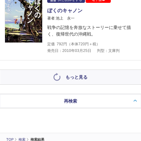
ぼくのキャノン
著者 池上 永一
戦争の記憶を奔放なストーリーに乗せて描
く、復帰世代の沖縄戦。
定価
792
円（本体
720
円＋税）
発売日：2010年03月25日
判型：文庫判
もっと見る
再検索
TOP
検索
検索結果