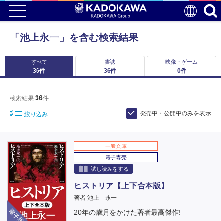
「池上永一」を含む検索結果
すべて
書誌
映像・ゲーム
36
件
36
件
0
件
36
検索結果
件
発売中・公開中のみを表示
絞り込み
一般文庫
電子専売
試し読みをする
ヒストリア【上下合本版】
著者 池上 永一
電子版
20年の歳月をかけた著者最高傑作!