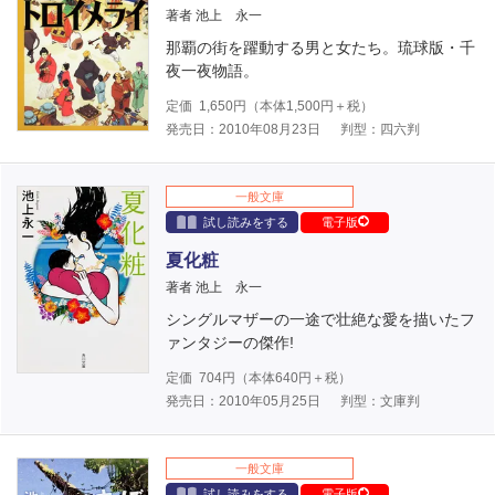
著者 池上 永一
那覇の街を躍動する男と女たち。琉球版・千
夜一夜物語。
定価
1,650
円（本体
1,500
円＋税）
発売日：2010年08月23日
判型：四六判
一般文庫
試し読みをする
電子版
夏化粧
著者 池上 永一
シングルマザーの一途で壮絶な愛を描いたフ
ァンタジーの傑作!
定価
704
円（本体
640
円＋税）
発売日：2010年05月25日
判型：文庫判
一般文庫
試し読みをする
電子版