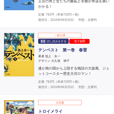
王宮の男と女たちの嫉妬と非難が寧温を襲い
かかる！
定価
792
円（本体
720
円＋税）
発売日：2010年09月25日
判型：文庫判
一般文庫
試し読みをする
電子版
テンペスト 第一巻 春雷
著者 池上 永一
デザイン 大久保 伸子
遙か南の国から上陸する物語の大旋風、ジェ
ットコースター歴史大河ロマン！
定価
792
円（本体
720
円＋税）
発売日：2010年08月25日
判型：文庫判
文芸書
トロイメライ