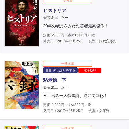
文芸書
ヒストリア
著者 池上 永一
20年の歳月をかけた著者最高傑作！
定価
2,090
円（本体
1,900
円＋税）
発売日：2017年08月25日
判型：四六変形判
一般文庫
試し読みをする
電子版
黙示録 下
著者 池上 永一
不世出の一大叙事詩、遂に文庫化！
定価
1,012
円（本体
920
円＋税）
発売日：2017年05月25日
判型：文庫判
一般文庫