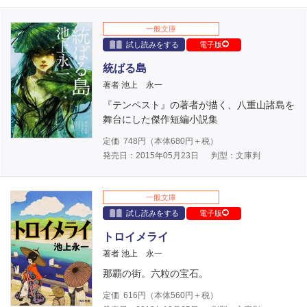
一般文庫
試し読みをする
電子版
統ばる島
著者 池上 永一
『テンペスト』の著者が描く、八重山諸島を
舞台にした傑作短編小説集
定価
748
円（本体
680
円＋税）
発売日：2015年05月23日
判型：文庫判
一般文庫
試し読みをする
電子版
トロイメライ
著者 池上 永一
那覇の街。六粒の宝石。
定価
616
円（本体
560
円＋税）