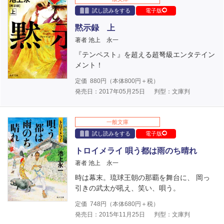
試し読みをする
電子版
黙示録 上
著者 池上 永一
『テンペスト』を超える超弩級エンタテイン
メント！
定価
880
円（本体
800
円＋税）
発売日：2017年05月25日
判型：文庫判
一般文庫
試し読みをする
電子版
トロイメライ 唄う都は雨のち晴れ
著者 池上 永一
時は幕末。琉球王朝の那覇を舞台に、 岡っ
引きの武太が吼え、笑い、唄う。
定価
748
円（本体
680
円＋税）
発売日：2015年11月25日
判型：文庫判