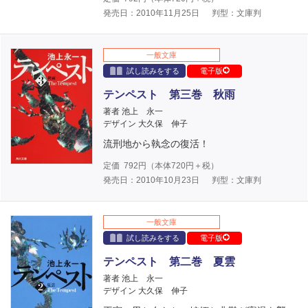
発売日：2010年11月25日
判型：文庫判
一般文庫
試し読みをする
電子版
テンペスト 第三巻 秋雨
著者 池上 永一
デザイン 大久保 伸子
流刑地から執念の復活！
定価
792
円（本体
720
円＋税）
発売日：2010年10月23日
判型：文庫判
一般文庫
試し読みをする
電子版
テンペスト 第二巻 夏雲
著者 池上 永一
デザイン 大久保 伸子